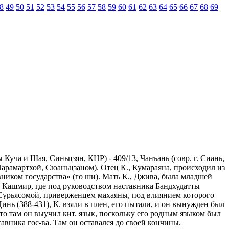
8
49
50
51
52
53
54
55
56
57
58
59
60
61
62
63
64
65
66
67
68
69
 Куча и Шая, Синьцзян, КНР) - 409/13, Чанъань (совр. г. Сиань,
Парамартхой, Сюаньцзаном). Отец К., Кумараяна, происходил из
вником государства» (го ши). Мать К., Джива, была младшей
 в Кашмир, где под руководством наставника Бандхудатты
с Сурьясомой, приверженцем махаяны, под влиянием которого
инь (388-431), К. взяли в плен, его пытали, и он вынужден был
что там он выучил кит. язык, поскольку его родным языком был
авника гос-ва. Там он оставался до своей кончины.