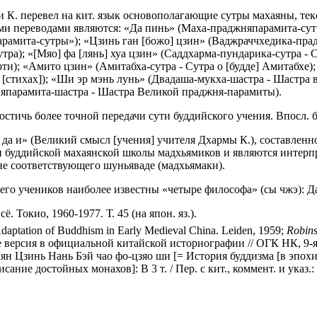
и К. перевел на кит. язык основополагающие сутры махаяны, те
ыми переводами являются: «Да пинь» (Маха-праджняпарамита-сут
рамита-сутры»); «Цзинь ган [божо] цзин» (Ваджраччхедика-пра
тра); «[Мяо] фа [лянь] хуа цзин» (Саддхарма-пундарика-сутра - 
ти); «Амито цзин» (Амитабха-сутра - Сутра о [будде] Амитабхе)
 [стихах]); «Ши эр мэнь лунь» (Двадаша-мукха-шастра - Шастра 
япарамита-шастра - Шастра Великой праджня-парамиты).
достичь более точной передачи сути буддийского учения. Впосл.
а и» (Великий смысл [учения] учителя Дхармы К.), составленно
 буддийской махаянской школы мадхьямиков и являются интерпре
, не соответствующего шуньяваде (мадхьямаки).
з его учеников наиболее известны «четыре философа» (сы чжэ):
 Токио, 1960-1977. Т. 45 (на япон. яз.).
daptation of Buddhism in Early Medieval China. Leiden, 1959;
Robins
ерсия в официальной китайской историографии // ОГК НК, 9-я. М
ян Цзинь Нань Бэй чао фо-цзяо ши [= История буддизма [в эпох
ание достойных монахов]: В 3 т. / Пер. с кит., коммент. и указ.: