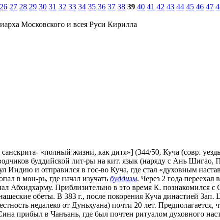
26
27
28
29
30
31
32
33
34
35
36
37
38
39
40
41
42
43
44
45
46
47
4
иарха Московского и всея Руси Кирилла
анскрита- «полный жизни, как дитя»] (344/50, Куча (совр. уезды
одчиков буддийской лит-ры на кит. язык (наряду с Ань Шигао, 
л Индию и отправился в гос-во Куча, где стал «духовным наста
опал в мон-рь, где начал изучать
буддизм
. Через 2 года переехал
учал Абхидхарму. Приблизительно в это время К. познакомился 
ашеские обеты. В 383 г., после покорения Куча династией Зап. Ц
стность недалеко от Дуньхуана) почти 20 лет. Предполагается, 
Сина прибыл в Чанъань, где был почтен ритуалом духовного наст