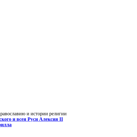
Православию и истории религии
кого и всея Руси Алексия II
рилла