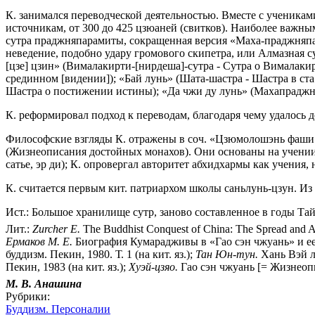
К. занимался переводческой деятельностью. Вместе с ученикам
источникам, от 300 до 425 цзюаней (свитков). Наиболее важн
сутра праджняпарамиты, сокращенная версия «Маха-праджняпа
неведение, подобно удару громового скипетра, или Алмазная су
[цзе] цзин» (Вималакирти-[нирдеша]-сутра - Сутра о Вималакир
срединном [видении]); «Бай лунь» (Шата-шастра - Шастра в ста
Шастра о постижении истины); «Да чжи ду лунь» (Махапраджн
К. реформировал подход к переводам, благодаря чему удалось 
Философские взгляды К. отражены в соч. «Цзюмолошэнь фаши д
(Жизнеописания достойных монахов). Они основаны на учении
сатье, эр ди); К. опровергал авторитет абхидхармы как учения
К. считается первым кит. патриархом школы саньлунь-цзун. И
Ист.: Большое хранилище сутр, заново составленное в годы Тайсё.
Лит.:
Zurcher E.
The Buddhist Conquest of China: The Spread and A
Ермаков М. Е.
Биография Кумарадживы в «Гао сэн чжуань» и ее в
буддизм. Пекин, 1980. Т. 1 (на кит. яз.);
Тан Юн-тун.
Хань Вэй л
Пекин, 1983 (на кит. яз.);
Хуэй-цзяо.
Гао сэн чжуань [= Жизнеопис
М. В. Анашина
Рубрики:
Буддизм. Персоналии