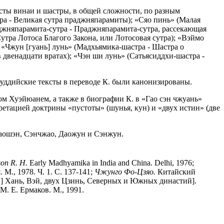
ксты винаи и шастры, в общей сложности, по разным
ра - Великая сутра праджняпарамиты); «Сяо пинь» (Малая
джняпарамита-сутра - Праджняпарамита-сутра, рассекающая
Сутра Лотоса Благого Закона, или Лотосовая сутра); «Вэймо
; «Чжун [гуань] лунь» (Мадхьямика-шастра - Шастра о
в двенадцати вратах); «Чэн ши лунь» (Сатьясиддхи-шастра -
 буддийские тексты в переводе К. были канонизированы.
м Хуэйюанем, а также в биографии К. в «Гао сэн чжуань»
тацией доктрины «пустоты» (шунья, кун) и «двух истин» (две
 Даошэн, Сэнчжао, Даожун и Сэнжун.
on R. H.
Early Madhyamika in India and China. Delhi, 1976;
., 1978. Ч. 1. С. 137-141;
Чжунго Фо-Цзяо.
Китайский
и] Хань, Вэй, двух Цзинь, Северных и Южных династий].
 М. Е. Ермаков. М., 1991.