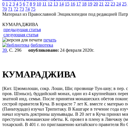
0
1
2
3
4
5
6
7
8
9
10
11
12
13
14
15
16
17
18
19
20
21
22
23
24
25
70
71
72
73
74
75
Материал из Православной Энциклопедии под редакцией Патр
КУМАРАДЖИВА
предыдущая статья
следующая статья
печать
библиотека
39
, С. 296
опубликовано:
24 февраля 2020г.
КУМАРАДЖИВА
[Кит. Цзюмолоши, сокр. Лоши, Ши; прозвище Тун-шоу; в пер. с с
пров. Шэньси), буддийский монах, один из 4 крупнейших перев
знатной инд. семьи. После принятия монашеских обетов покину
сестрой правителя Куча. В возрасте 7 лет К. вместе с матерью п
(Паньтоудадо) изучал Трипитаку. В Кашгаре в течение года из
начал изучать доктрины шуньявады. В 20 лет в Куча принял мон
преступить монашеские обеты. К. провел в плену в Лянчжоу (ме
тохарский. В 401 г. по приглашению китайского правителя Яо 