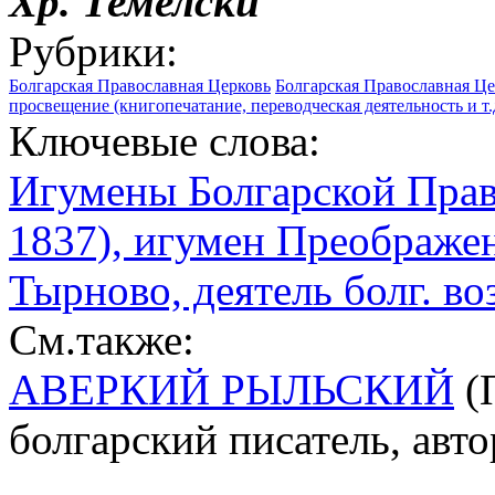
Хр. Темелски
Рубрики:
Болгарская Православная Церковь
Болгарская Православная Ц
просвещение (книгопечатание, переводческая деятельность и т.
Ключевые слова:
Игумены Болгарской Пра
1837), игумен Преображен
Тырново, деятель болг. в
См.также:
АВЕРКИЙ РЫЛЬСКИЙ
(П
болгарский писатель, авт