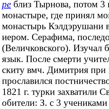
ре
близ Тырнова, потом 3 
монастыре, где принял м
монастырь Кэлдэрушани в
иером. Серафима, последо
(Величковского). Изучал 
язык. После смерти учите
скиту вмч. Димитрия при м
прославился постничество
1821 г. турки захватили С
обители: З. с 3 учениками