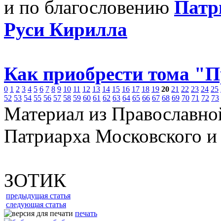
и по благословению
Патр
Руси Кирилла
Как приобрести тома "
0
1
2
3
4
5
6
7
8
9
10
11
12
13
14
15
16
17
18
19
20
21
22
23
24
25
52
53
54
55
56
57
58
59
60
61
62
63
64
65
66
67
68
69
70
71
72
73
Материал из Православно
Патриарха Московского и
ЗОТИК
предыдущая статья
следующая статья
печать