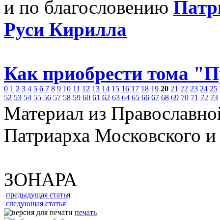
и по благословению
Патр
Руси Кирилла
Как приобрести тома "
0
1
2
3
4
5
6
7
8
9
10
11
12
13
14
15
16
17
18
19
20
21
22
23
24
25
52
53
54
55
56
57
58
59
60
61
62
63
64
65
66
67
68
69
70
71
72
73
Материал из Православно
Патриарха Московского и
ЗОНАРА
предыдущая статья
следующая статья
печать