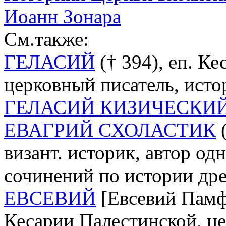
Иоанн Зонара
См.также:
ГЕЛАСИЙ
(† 394), еп. К
церковный писатель, исто
ГЕЛАСИЙ КИЗИЧЕСКИ
ЕВАГРИЙ СХОЛАСТИК
(
визант. историк, автор одн
сочинений по истории др
ЕВСЕВИЙ
[Евсевий Памфи
Кесарии Палестинской, це