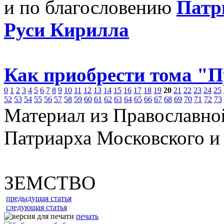
и по благословению
Патр
Руси Кирилла
Как приобрести тома "
0
1
2
3
4
5
6
7
8
9
10
11
12
13
14
15
16
17
18
19
20
21
22
23
24
25
52
53
54
55
56
57
58
59
60
61
62
63
64
65
66
67
68
69
70
71
72
73
Материал из Православно
Патриарха Московского и
ЗЕМСТВО
предыдущая статья
следующая статья
печать