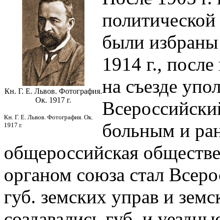
политической 
были избраны 
1914 г., посл
на съезде упо
Кн. Г. Е. Львов. Фотография.
Ок. 1917 г.
Всероссийски
Кн. Г. Е. Львов. Фотография. Ок.
больным и ра
1917 г.
общероссийская обществе
органом союза стал Всеро
губ. земских управ и земс
создавались губ. и уездны