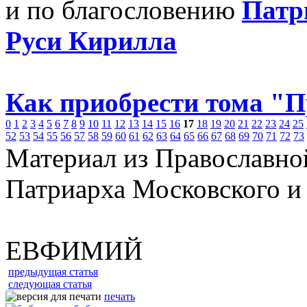
и по благословению
Патр
Руси Кирилла
Как приобрести тома "
0
1
2
3
4
5
6
7
8
9
10
11
12
13
14
15
16
17
18
19
20
21
22
23
24
25
52
53
54
55
56
57
58
59
60
61
62
63
64
65
66
67
68
69
70
71
72
73
Материал из Православно
Патриарха Московского и
ЕВФИМИЙ
предыдущая статья
следующая статья
печать