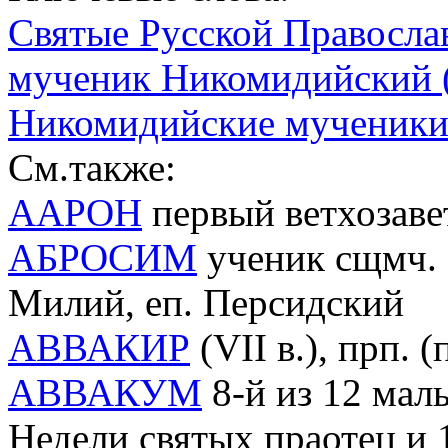
Святые Русской Правосла
мученик Никомидийский (па
Никомидийские мученик
См.также:
ААРОН
первый ветхозав
АБРОСИМ
ученик сщмч. М
Милий, еп. Персидский
АВВАКИР
(VII в.), прп. 
АВВАКУМ
8-й из 12 малы
Недели святых праотец и 