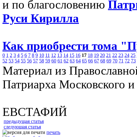
и по благословению
Патр
Руси Кирилла
Как приобрести тома "
0
1
2
3
4
5
6
7
8
9
10
11
12
13
14
15
16
17
18
19
20
21
22
23
24
25
52
53
54
55
56
57
58
59
60
61
62
63
64
65
66
67
68
69
70
71
72
73
Материал из Православно
Патриарха Московского и
ЕВСТАФИЙ
предыдущая статья
следующая статья
печать