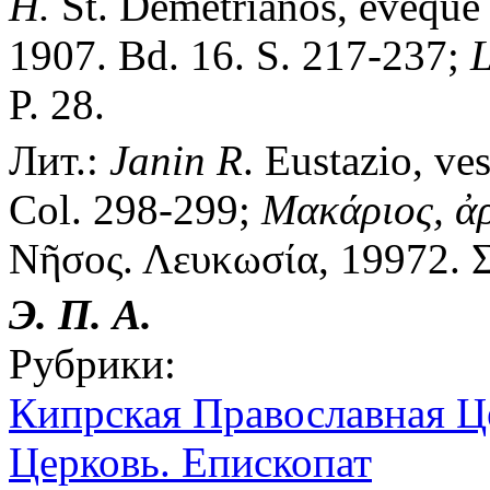
H.
St. Démétrianos, évêque 
1907. Bd. 16. S. 217-237;
L
P. 28.
Лит.:
Janin R
. Eustazio, ve
Col. 298-299;
Μακάριος, ἀ
Νῆσος. Λευκωσία, 19972. Σ
Э. П. А.
Рубрики:
Кипрская Православная Ц
Церковь. Епископат