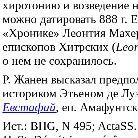
хиротонию и возведение н
можно датировать 888 г. Е
«Хронике» Леонтия Махера
епископов Хитрских (
Leon
о нем не сохранилось.
Р. Жанен высказал предп
историком Этьеном де Луз
Евстафий
, еп. Амафунтск
Ист.: BHG, N 495; ActaSS. 