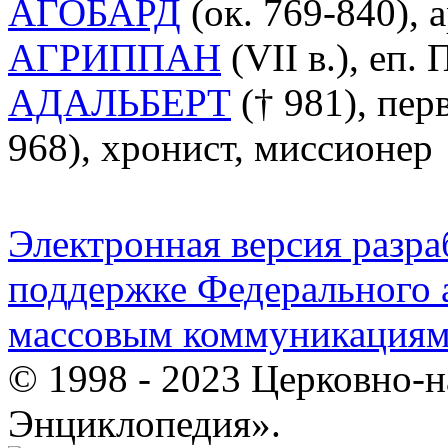
АГОБАРД
(ок. 769-840), 
АГРИППАН
(VII в.), еп. 
АДАЛЬБЕРТ
(† 981), пер
968), хронист, миссионер
Электронная версия разр
поддержке Федерального а
массовым коммуникация
© 1998 - 2023 Церковно-
Энциклопедия».