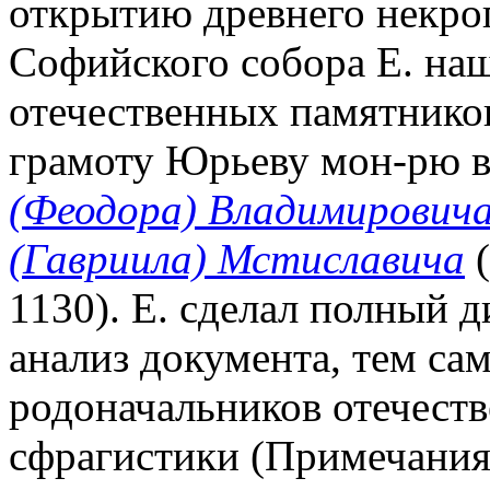
открытию древнего некроп
Софийского собора Е. на
отечественных памятнико
грамоту Юрьеву мон-рю в
(Феодора) Владимирович
(Гавриила) Мстиславича
(
1130). Е. сделал полный 
анализ документа, тем са
родоначальников отечест
сфрагистики (Примечания 