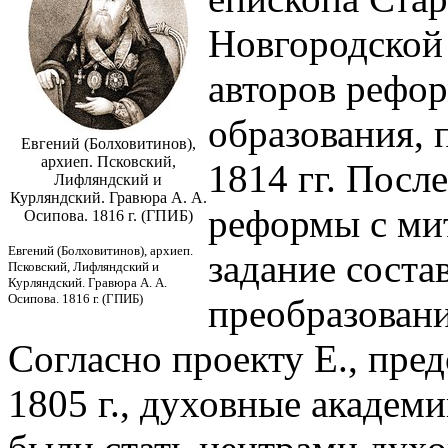
Новгородской 
авторов рефо
образования, 
Евгений (Болховитинов),
архиеп. Псковский,
1814 гг. Посл
Лифляндский и
Курляндский. Гравюра А. А.
реформы с ми
Осипова. 1816 г. (ГПИБ)
Евгений (Болховитинов), архиеп.
задание соста
Псковский, Лифляндский и
Курляндский. Гравюра А. А.
Осипова. 1816 г. (ГПИБ)
преобразован
Согласно проекту Е., пре
1805 г., духовные академ