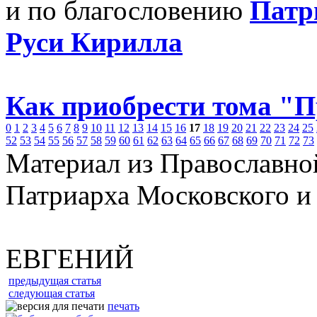
и по благословению
Патр
Руси Кирилла
Как приобрести тома "
0
1
2
3
4
5
6
7
8
9
10
11
12
13
14
15
16
17
18
19
20
21
22
23
24
25
52
53
54
55
56
57
58
59
60
61
62
63
64
65
66
67
68
69
70
71
72
73
Материал из Православно
Патриарха Московского и
ЕВГЕНИЙ
предыдущая статья
следующая статья
печать