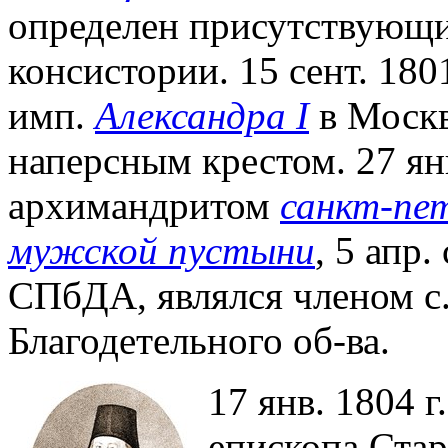
определен присутствующи
консистории. 15 сент. 180
имп.
Александра I
в Москв
наперсным крестом. 27 янв
архимандритом
санкт-пет
мужской пустыни
, 5 апр
СПбДА, являлся членом с.
Благодетельного об-ва.
17 янв. 1804 г
епископа Стар