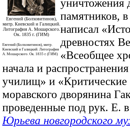
уничтожения 
памятников, в 
Евгений (Болховитинов),
митр. Киевский и Галицкий.
написал «Исто
Литография А. Мошарского.
Ок. 1835 г. (ГИМ)
древностях Ве
Евгений (Болховитинов), митр.
Киевский и Галицкий. Литография
«Всеобщее хр
А. Мошарского. Ок. 1835 г. (ГИМ)
начала и распространени
училищ» и «Критические 
моравского дворянина Гак
проведенные под рук. Е. в
Юрьева новгородского м