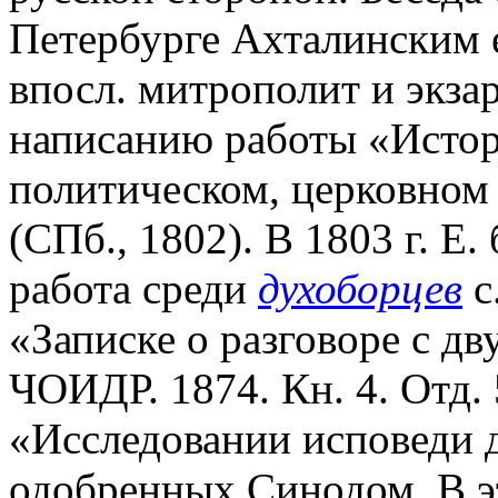
Петербурге Ахталинским 
впосл. митрополит и экзар
написанию работы «Истор
политическом, церковном 
(СПб., 1802). В 1803 г. Е
работа среди
духоборцев
с
«Записке о разговоре с д
ЧОИДР. 1874. Кн. 4. Отд. 5
«Исследовании исповеди 
одобренных Синодом. В э