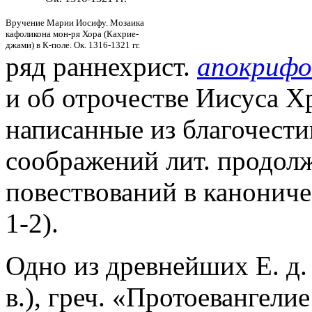
Вручение Марии Иосифу. Мозаика
кафоликона мон-ря Хора (Кахрие-
джами) в К-поле. Ок. 1316-1321 гг.
ряд раннехрист.
апокрифо
и об отрочестве Иисуса Хр
написанные из благочест
соображений лит. продол
повествований в канониче
1-2).
Одно из древнейших Е. д. 
в.), греч. «Протоевангели