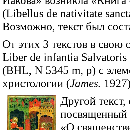
Иакова» возникла «Книга
(Libellus de nativitate san
Возможно, текст был сос
От этих 3 текстов в свою о
Liber de infantia Salvatori
(BHL, N 5345 m, p) с эле
христологии (
James.
1927)
Другой текст,
посвященный 
«О священств