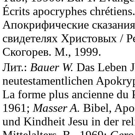
Écrits apocryphes chrétiens.
Апокрифические сказания 
cвидетелях Христовых / Ре
Скогорев. М., 1999.
Лит.:
Bauer W.
Das Leben Je
neutestamentlichen Apokry
La forme plus ancienne du P
1961;
Masser A.
Bibel, Apo
und Kindheit Jesu in der re
Mittelalters. B., 1969;
Gero