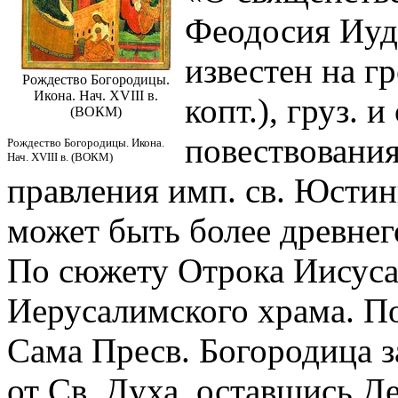
Феодосия Иуде
известен на гр
Рождество Богородицы.
Икона. Нач. XVIII в.
копт.), груз. 
(ВОКМ)
повествования
Рождество Богородицы. Икона.
Нач. XVIII в. (ВОКМ)
правления имп. св. Юстини
может быть более древнег
По сюжету Отрока Иисуса
Иерусалимского храма. П
Сама Пресв. Богородица за
от Св. Духа, оставшись Д