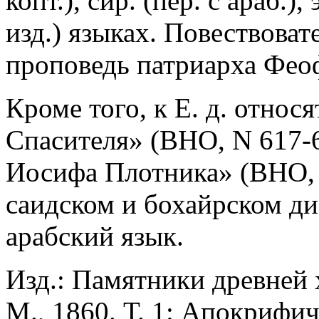
копт.), сир. (пер. с араб.),
изд.) языках. Повествова
проповедь патриарха Феоф
Кроме того, к Е. д. относя
Спасителя» (BHO, N 617-6
Иосифа Плотника» (BHO, 
саидском и бохайрском диа
арабский язык.
Изд.: Памятники древней 
М., 1860. Т. 1: Апокрифич