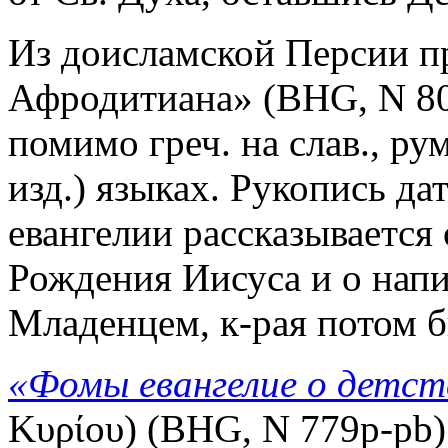
Из доисламской Персии п
Афродитиана» (BHG, N 80
помимо греч. на слав., рум
изд.) языках. Рукопись дат
евангелии рассказывается
Рождения Иисуса и о напи
Младенцем, к-рая потом б
«Фомы евангелие о детст
Κυρίου) (BHG, N 779p-pb)