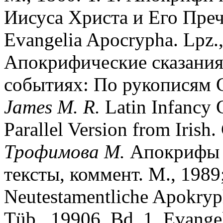
Иисуса Христа и Его Пре
Evangelia Apocrypha. Lpz.
Апокрифические сказания
событиях: По рукописям С
James M. R.
Latin Infancy 
Parallel Version from Irish
Трофимова М.
Апокрифы д
тексты, коммент. М., 1989
Neutestamentliche Apokryp
Tüb., 19906. Bd. 1. Evange