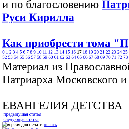
и по благословению
Патр
Руси Кирилла
Как приобрести тома "
0
1
2
3
4
5
6
7
8
9
10
11
12
13
14
15
16
17
18
19
20
21
22
23
24
25
52
53
54
55
56
57
58
59
60
61
62
63
64
65
66
67
68
69
70
71
72
73
Материал из Православно
Патриарха Московского и
ЕВАНГЕЛИЯ ДЕТСТВА
предыдущая статья
следующая статья
печать