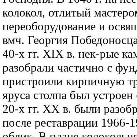
колокол, отлитый мастер
переоборудование и освящ
вмч. Георгия Победоносца 
40-х гг. XIX в. нек-рые к
разобрали частично с фун
пристроили кирпичную тр
яруса столпа был устроен 
20-х гг. XX в. были разо
после реставрации 1966-1
облик. В плане колокольн