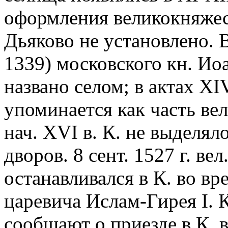
оформления великокняжеск
Дьяково не установлено. 
1339) московского кн. Ио
названо селом; в актах XI
упоминается как часть ве
нач. XVI в. К. не выделял
дворов. 8 сент. 1527 г. ве
останавливался в К. во вр
царевича Ислам-Гирея I. 
сообщают о приезде в К. ве