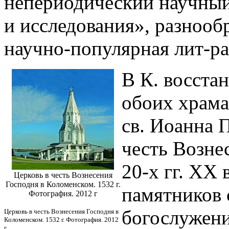
непериодический научный
и исследования», разнооб
научно-популярная лит-ра
В К. восста
обоих храма
св. Иоанна П
честь Возне
20-х гг. XX 
Церковь в честь Вознесения
Господня в Коломенском. 1532 г.
памятников 
Фотография. 2012 г
богослужени
Церковь в честь Вознесения Господня в
Коломенском. 1532 г. Фотография. 2012
г