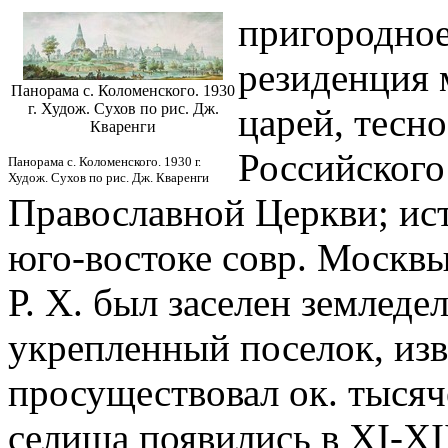
пригородное
резиденция 
Панорама с. Коломенского. 1930
г. Худож. Сухов по рис. Дж.
царей, тесно
Кваренги
Российского
Панорама с. Коломенского. 1930 г.
Худож. Сухов по рис. Дж. Кваренги
Православной Церкви; ис
юго-востоке совр. Москвы.
Р. Х. был заселен землед
укрепленный поселок, из
просуществовал ок. тысячел
селища появились в XI-XII