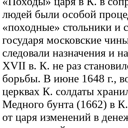
«Походы» царя в К. в со
людей были особой процед
«походные» стольники и 
государя московские чины
следовали назначения и н
XVII в. К. не раз станови
борьбы. В июне 1648 г., в
церквах К. солдаты храни
Медного бунта (1662) в К
от царя изменений в дене