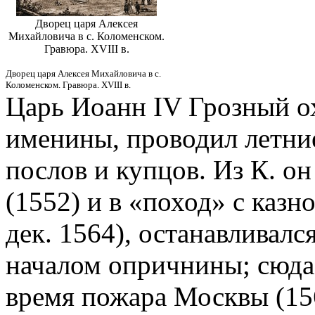
Дворец царя Алексея
Михайловича в с. Коломенском.
Гравюра. XVIII в.
Дворец царя Алексея Михайловича в с.
Коломенском. Гравюра. XVIII в.
Царь Иоанн IV Грозный ох
именины, проводил летни
послов и купцов. Из К. он
(1552) и в «поход» с казн
дек. 1564), останавливалс
началом опричнины; сюда
время пожара Москвы (156