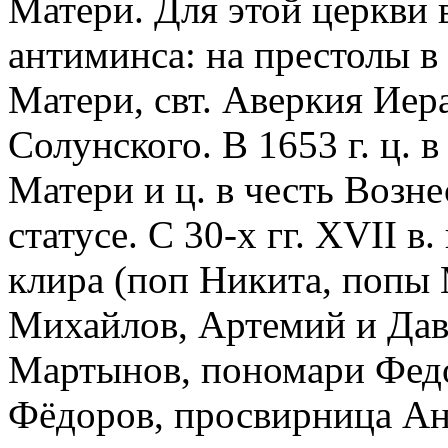
Матери. Для этой церкви в
антиминса: на престолы в
Матери, свт. Аверкия Иер
Солунского. В 1653 г. ц. 
Матери и ц. в честь Возн
статусе. С 30-х гг. XVII 
клира (поп Никита, попы
Михайлов, Артемий и Да
Мартынов, пономари Федо
Фёдоров, просвирница Анн