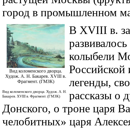
город в промышленном ма
В XVIII в. з
развивалось 
колыбели Мо
Российской 
Вид коломенского дворца.
Худож. А. Н. Бакарев. XVIII в.
легенды, св
Фрагмент. (ГМЗК)
рассказы о 
Вид коломенского дворца. Худож. А. Н.
Бакарев. XVIII в. Фрагмент. (ГМЗК)
Донского, о троне царя Ва
челобитных» царя Алексе