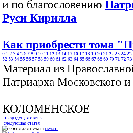
и по благословению
Патр
Руси Кирилла
Как приобрести тома "
0
1
2
3
4
5
6
7
8
9
10
11
12
13
14
15
16
17
18
19
20
21
22
23
24
25
52
53
54
55
56
57
58
59
60
61
62
63
64
65
66
67
68
69
70
71
72
73
Материал из Православно
Патриарха Московского и
КОЛОМЕНСКОЕ
предыдущая статья
следующая статья
печать