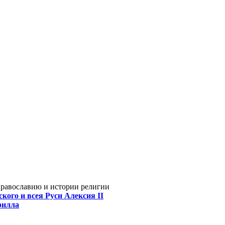
Православию и истории религии
кого и всея Руси Алексия II
рилла