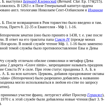
. Б. выступил
Бернард Клервоский
(
Bernard. Clar.
Ep. 174(215).
должилось. В 1263 г. в Пизе Генеральный капитул ордена
ировано англ. теологами Николаем Сент-Олбанским и
Иоанном
 Б. После возвращения в Рим торжество было введено и там.
ла, Притч 8. 22-35 и Евангелия - Мф 1. 1-16.
епорочном зачатии (оно было принято в 1438, т. е. уже после
и. В ответ на его трактаты папа
Сикст IV
(прежде монах
 Ногароли. В новой службе чтение Мф. 1. 1-16 было заменено
сновной темой службы было противопоставление Евы и Девы
 Эту службу отличало обилие символики и метафор (Дева
зданы 2 декрета «Grave nimis», запрещавшие называть праздник
Сикста IV в силе. При этом статус праздника З. А. Б. в
 А. Б. на всю католич. Церковь, добавив празднование октавы
culata» (Непорочное) было разрешено добавлять к названию
раздника могло использоваться в любом еп-стве по запросу
атии).
» принимал участие франц. литургист аббат Проспер
Геранже
),
970 г. к этой службе были добавлены новые чтения (Быт 3. 9-
).