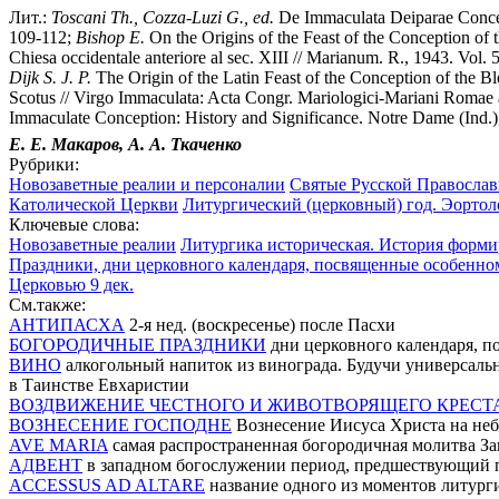
Лит.:
Toscani Th., Cozza-Luzi G., ed.
De Immaculata Deiparae Conce
109-112;
Bishop E.
On the Origins of the Feast of the Conception of 
Chiesa occidentale anteriore al sec. XIII // Marianum. R., 1943. Vol. 
Dijk S. J. P.
The Origin of the Latin Feast of the Conception of the Bl
Scotus // Virgo Immaculata: Acta Congr. Mariologici-Mariani Romae
Immaculate Conception: History and Significance. Notre Dame (Ind.)
Е. Е. Макаров, А. А. Ткаченко
Рубрики:
Новозаветные реалии и персоналии
Святые Русской Правосла
Католической Церкви
Литургический (церковный) год. Эортол
Ключевые слова:
Новозаветные реалии
Литургика историческая. История форм
Праздники, дни церковного календаря, посвященные особенн
Церковью 9 дек.
См.также:
АНТИПАСХА
2-я нед. (воскресенье) после Пасхи
БОГОРОДИЧНЫЕ ПРАЗДНИКИ
дни церковного календаря, 
ВИНО
алкогольный напиток из винограда. Будучи универсальны
в Таинстве Евхаристии
ВОЗДВИЖЕНИЕ ЧЕСТНОГО И ЖИВОТВОРЯЩЕГО КРЕСТ
ВОЗНЕСЕНИЕ ГОСПОДНЕ
Вознесение Иисуса Христа на неб
AVE MARIA
самая распространенная богородичная молитва З
АДВЕНТ
в западном богослужении период, предшествующий 
ACCESSUS AD ALTARE
название одного из моментов литург