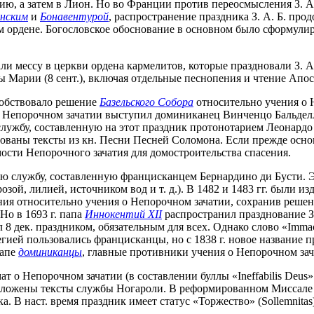
ю, а затем в Лион. Но во Франции против переосмысления З. А
нским
и
Бонавентурой
, распространение праздника З. А. Б. про
ем ордене. Богословское обоснование в основном было сформул
 мессу в церкви ордена кармелитов, которые праздновали З. А.
Марии (8 сент.), включая отдельные песнопения и чтение Апосто
собствовало решение
Базельского Собора
относительно учения о Н
я о Непорочном зачатии выступил доминиканец Винченцо Бальделл
л службу, составленную на этот праздник протонотарием Леонардо
льзованы тексты из кн. Песни Песней Соломона. Если прежде о
ости Непорочного зачатия для домостроительства спасения.
новую службу, составленную францисканцем Бернардино ди Бусти.
зой, лилией, источником вод и т. д.). В 1482 и 1483 гг. были и
я относительно учения о Непорочном зачатии, сохранив решение 
Но в 1693 г. папа
Иннокентий XII
распространил празднование З.
 8 дек. праздником, обязательным для всех. Однако слово «Imma
гией пользовались францисканцы, но с 1838 г. новое название п
папе
доминиканцы
, главные противники учения о Непорочном зач
т о Непорочном зачатии (в составлении буллы «Ineffabilis Deus
 положены тексты службы Ногароли. В реформированном Миссале 1
ика. В наст. время праздник имеет статус «Торжество» (Sollemnitas