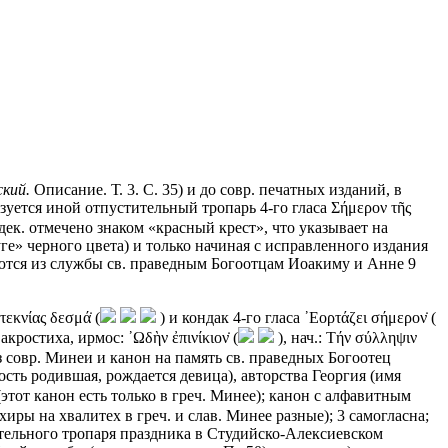
кий.
Описание. Т. 3. С. 35) и до совр. печатных изданий, в
уется иной отпустительный тропарь 4-го гласа Σήμερον τῆς
 дек. отмечено знаком «красный крест», что указывает на
ге» черного цвета) и только начиная с исправленного издания
вуются из службы св. праведным Богоотцам Иоакиму и Анне 9
εκνίας δεσμά̇ (
) и кондак 4-го гласа ᾿Εορτάζει σήμερον̇ (
кростиха, ирмос: ᾿Ωδὴν ἐπινίκιον̇ (
), нач.: Τήν σύλληψιν
 совр. Минеи и канон на память св. праведных Богоотец
адость родившая, рождается девица), авторства Георгия (имя
 (этот канон есть только в греч. Минее); канон с алфавитным
иры на хвалитех в греч. и слав. Минее разные); 3 самогласна;
стительного тропаря праздника в Студийско-Алексиевском