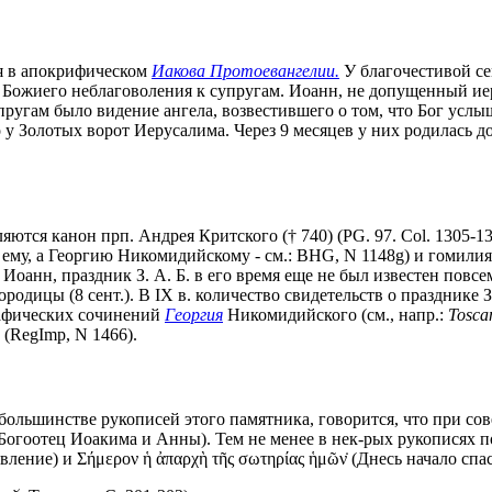
ся в апокрифическом
Иакова Протоевангелии.
У благочестивой се
и Божиего неблаговоления к супругам. Иоанн, не допущенный и
ругам было видение ангела, возвестившего о том, что Бог услыш
у Золотых ворот Иерусалима. Через 9 месяцев у них родилась доч
тся канон прп. Андрея Критского († 740) (PG. 97. Col. 1305-13
му, а Георгию Никомидийскому - см.: BHG, N 1148g) и гомилия п
ет Иоанн, праздник З. А. Б. в его время еще не был известен повсе
дицы (8 сент.). В IX в. количество свидетельств о празднике З. 
графических сочинений
Георгия
Никомидийского (cм., напр.:
Toscan
 (RegImp, N 1466).
 в большинстве рукописей этого памятника, говорится, что при со
Богоотец Иоакима и Анны). Тем не менее в нек-рых рукописях под 
вление) и Σήμερον ἡ ἀπαρχὴ τῆς σωτηρίας ἡμῶν̇ (Днесь начало спа