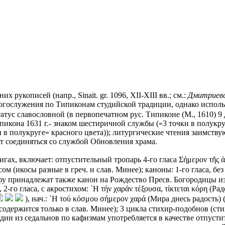
них рукописей (напр., Sinait. gr. 1096, XII-XIII вв.; см.:
Дмитриевс
богослужения по Типиконам студийской традиции, однако использ
 статус славословной (в первопечатном рус. Типиконе (М., 1610) 9
пикона 1631 г.- знаком шестиричной службы («3 точки в полукру
ки в полукруге» красного цвета)); литургические чтения заимст
ет соединяться со службой Обновления храма.
гах, включает: отпустительный тропарь 4-го гласа Σήμερον τῆς ἀτ
 (икосы разные в греч. и слав. Минее); каноны: 1-го гласа, без а
фу принадлежат также канон на Рождество Пресв. Богородицы из
2-го гласа, с акростихом: ῾Η τήν χαράν τέξουσα, τίκτεται κόρη (Р
), нач.: ῾Η τού κόσμου σήμερον χαρά (Мира днесь радость)
содержится только в слав. Минее); 3 цикла стихир-подобнов (стих
); один из седальнов по кафизмам употребляется в качестве отпу