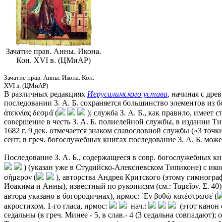
Зачатие прав. Анны. Икона.
Кон. XVI в. (ЦМиАР)
Зачатие прав. Анны. Икона. Кон.
XVI в. (ЦМиАР)
В различных редакциях
Иерусалимского устава
, начиная с древ
последовании З. А. Б. сохраняется большинство элементов из 
ἀτεκνίας δεσμά̇ (
); служба З. А. Б., как правило, имеет
совершение в честь З. А. Б. полиелейной службы, в издании Ти
1682 г. 9 дек. отмечается знаком славословной службы («3 точ
сент; в греч. богослужебных книгах последование З. А. Б. мож
Последование З. А. Б., содержащееся в совр. богослужебных кни
) (указан уже в Студийско-Алексиевском Типиконе) с икосом
σήμερον (
), авторства Андрея Критского (этому гимногра
Иоакима и Анны), известный по рукописям (см.: Ταμεῖον. Σ. 40), 
автора указано в богородичнах), ирмос: ᾿Εν βυθώ κατέστρωσε̇ (
акростихом, 1-го гласа, ирмос:
нач.:
(этот канон 
седальны (в греч. Минее - 5, в слав.- 4 (3 седальна совпадают