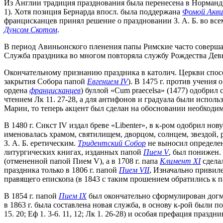
Из Англии традиция празднования была перенесена в Норманди
1). Хотя позиция Бернарда впосл. была поддержана
Фомой Акви
францисканцев принял решение о праздновании З. А. Б. во вс
Дунсом Скотом
.
В период Авиньонского пленения папы Римские часто совершали
Служба праздника во многом повторяла службу Рождества Девы 
Окончательному признанию праздника в католич. Церкви спо
закрытия Собора папой
Евгением IV
). В 1475 г. против учени
ордена
францисканцев
) буллой «Cum praecelsa» (1477) одобри
чтением Лк 11. 27-28, а для антифонов и градуала были испо
Марии, то теперь акцент был сделан на обосновании необходим
В 1480 г. Сикст IV издал бреве «Libenter», в к-ром одобрил 
именовалась храмом, святилищем, дворцом, солнцем, звездой, ро
З. А. Б. еретическим.
Тридентский Собор
не выносил определени
литургических книгах, изданных папой
Пием V
, был понижен. 
(отмененной папой Пием V), а в 1708 г. папа
Климент XI
сделал
праздника только в 1806 г. папой
Пием VII
, Изначально привиле
правящего епископа (в 1843 с таким прошением обратились к 
В 1854 г. папой
Пием IX
был окончательно сформулирован догма
в 1863 г. была составлена новая служба, в основу к-рой были
15. 20; Еф 1. 3-6. 11, 12; Лк 1. 26-28) и особая префация праздн