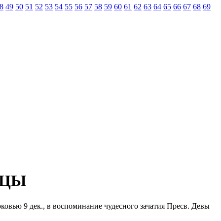
8
49
50
51
52
53
54
55
56
57
58
59
60
61
62
63
64
65
66
67
68
69
ИЦЫ
ерковью 9 дек., в воспоминание чудесного зачатия Пресв. Девы