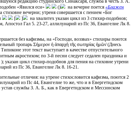
шуюся редакцию студийского Синаксаря, служба в честь З. А.
 подобен «Явился еси»
()
на вечерне поется
«Блажен
а стиховне вечерни; утреня совершается с пением «Бог
н
[
]
на хвалитех указан цикл из 3 стихир-подобнов;
, Апостол Гал 5. 23-27, аллилуиарий из Пс 36, Евангелие Лк 8.
овершается без кафизмы, на «Господи, воззвах» стихиры поются
ельный тропарь Σήμερον ἡ ἀπαρχὴ τῆς σωτηρίας ἡμῶν̇ (Днесь
 Типиконе этот текст выступает в качестве отпустительного
авитным акростихом; по 3-й песни следует седален праздника и
); указан цикл стихир-подобнов для пения на стиховне утрени
арий из Пс 36, Евангелие Лк 8. 16-21.
чительные отличия: на утрене стихословится кафизма, поются 2
ллилуиарий из Пс 44, Евангелие то же, что и в Евергетидском
 устав службы З. А. Б., как в Евергетидском и Мессинском