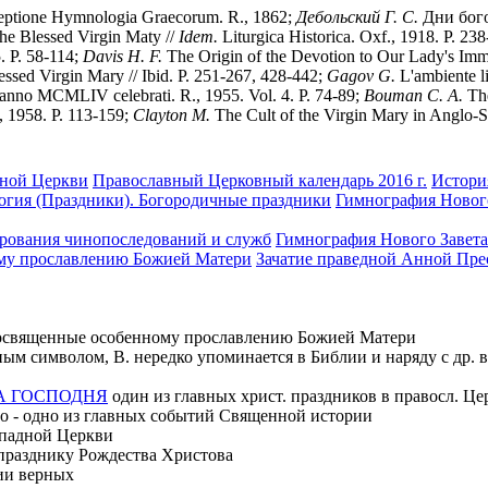
ptione Hymnologia Graecorum. R., 1862;
Дебольский Г. С.
Дни бого
the Blessed Virgin Maty //
Idem.
Liturgica Historica. Oxf., 1918. P. 23
5. P. 58-114;
Davis H. F.
The Origin of the Devotion to Our Lady's Imma
essed Virgin Mary // Ibid. P. 251-267, 428-442;
Gagov G.
L'ambiente li
 anno MCMLIV celebrati. R., 1955. Vol. 4. P. 74-89;
Bouman C. A.
The
, 1958. P. 113-159;
Clayton M.
The Cult of the Virgin Mary in Anglo-
вной Церкви
Православный Церковный календарь 2016 г.
Истори
огия (Праздники). Богородичные праздники
Гимнография Новог
ирования чинопоследований и служб
Гимнография Нового Завета
ому прославлению Божией Матери
Зачатие праведной Анной Пре
посвященные особенному прославлению Божией Матери
м символом, В. нередко упоминается в Библии и наряду с др. в
А ГОСПОДНЯ
один из главных христ. праздников в правосл. Це
о - одно из главных событий Священной истории
ападной Церкви
празднику Рождества Христова
ии верных