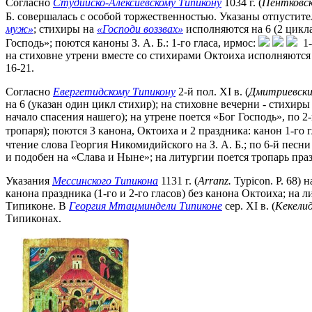
Согласно
Студийско-Алексиевскому Типикону
1034 г. (
Пентковск
Б. совершалась с особой торжественностью. Указаны отпустите
муж»
; стихиры на
«Господи воззвах»
исполняются на 6 (2 цикла
Господь»; поются каноны З. А. Б.: 1-го гласа, ирмос:
1-
на стиховне утрени вместе со стихирами Октоиха исполняются 2
16-21.
Согласно
Евергетидскому Типикону
2-й пол. XI в. (
Дмитриевски
на 6 (указан один цикл стихир); на стиховне вечерни - стихиры
начало спасения нашего); на утрене поется «Бог Господь», по 
тропаря); поются 3 канона, Октоиха и 2 праздника: канон 1-го гла
чтение слова Георгия Никомидийского на З. А. Б.; по 6-й песни
и подобен на «Слава и Ныне»; на литургии поется тропарь празд
Указания
Мессинского Типикона
1131 г. (
Arranz.
Typicon. P. 68)
канона праздника (1-го и 2-го гласов) без канона Октоиха; на 
Типиконе. В
Георгия Мтацминдели Типиконе
сер. XI в. (
Кекелид
Типиконах.