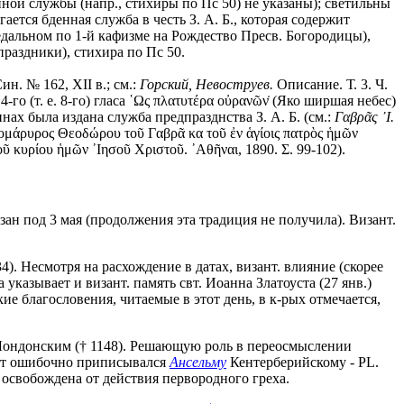
ейной службы (напр., стихиры по Пс 50) не указаны); светильны
ется бденная служба в честь З. А. Б., которая содержит
едальном по 1-й кафизме на Рождество Пресв. Богородицы),
праздники), стихира по Пс 50.
н. № 162, XII в.; см.:
Горский, Невоструев.
Описание. Т. 3. Ч.
-го (т. е. 8-го) гласа ῾Ως πλατυτέρα οὐρανῶν̇ (Яко ширшая небес)
финах была издана служба предпразднства З. А. Б. (см.:
Γαβρᾶς ᾿Ι.
λομάρυρος Θεοδώρου τοῦ Γαβρᾶ κα τοῦ ἐν ἁγίοις πατρὸς ἡμῶν
οῦ κυρίου ἡμῶν ᾿Ιησοῦ Χριστοῦ. ᾿Αθῆναι, 1890. Σ. 99-102).
азан под 3 мая (продолжения эта традиция не получила). Визант.
934). Несмотря на расхождение в датах, визант. влияние (скорее
а указывает и визант. память свт. Иоанна Златоуста (27 янв.)
 благословения, читаемые в этот день, в к-рых отмечается,
 Лондонским († 1148). Решающую роль в переосмыслении
ктат ошибочно приписывался
Ансельму
Кентерберийскому - PL.
а освобождена от действия первородного греха.