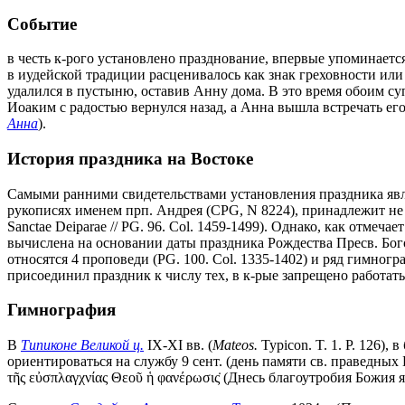
Событие
в честь к-рого установлено празднование, впервые упоминает
в иудейской традиции расценивалось как знак греховности ил
удалился в пустыню, оставив Анну дома. В это время обоим суп
Иоаким с радостью вернулся назад, а Анна вышла встречать его 
Анна
).
История праздника на Востоке
Самыми ранними свидетельствами установления праздника являю
рукописях именем прп. Андрея (CPG, N 8224), принадлежит не е
Sanctae Deiparae // PG. 96. Col. 1459-1499). Однако, как отмеча
вычислена на основании даты праздника Рождества Пресв. Богоро
относятся 4 проповеди (PG. 100. Col. 1335-1402) и ряд гимно
присоединил праздник к числу тех, в к-рые запрещено работать
Гимнография
В
Типиконе Великой ц.
IX-XI вв. (
Mateos.
Typicon. T. 1. P. 126),
ориентироваться на службу 9 сент. (день памяти св. праведных 
τῆς εὐσπλαγχνίας Θεοῦ ἡ φανέρωσις̇ (Днесь благоутробия Божия я