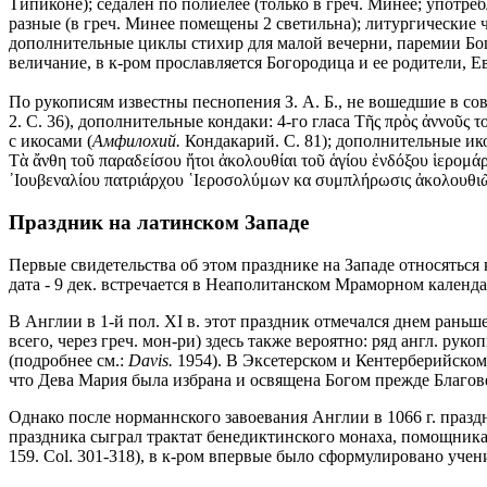
Типиконе); седален по полиелеe (только в греч. Минее; употреб
разные (в греч. Минее помещены 2 светильна); литургические чт
дополнительные циклы стихир для малой вечерни, паремии Бого
величание, в к-ром прославляется Богородица и ее родители, Ев
По рукописям известны песнопения З. А. Б., не вошедшие в сов
2. С. 36), дополнительные кондаки: 4-го гласа Τῆς πρὸς ἀννοῦς τ
с икосами (
Амфилохий.
Кондакарий. С. 81); дополнительные икосы
Τὰ ἄνθη τοῦ παραδείσου ἤτοι ἀκολουθίαι τοῦ ἁγίου ἐνδόξου ἱερομά
᾿Ιουβεναλίου πατριάρχου ῾Ιεροσολύμων κα συμπλήρωσις ἀκολουθιῶν τ
Праздник на латинском Западе
Первые свидетельства об этом празднике на Западе относяться к
дата - 9 дек. встречается в Неаполитанском Мраморном календаре (
В Англии в 1-й пол. XI в. этот праздник отмечался днем раньше -
всего, через греч. мон-ри) здесь также вероятно: ряд англ. руко
(подробнее см.:
Davis.
1954). В Эксетерском и Кентерберийском
что Дева Мария была избрана и освящена Богом прежде Благов
Однако после норманнского завоевания Англии в 1066 г. праз
праздника сыграл трактат бенедиктинского монаха, помощник
159. Col. 301-318), в к-ром впервые было сформулировано учен