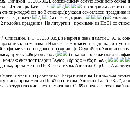
ий.
Типикон. С. 301-302), содержащему самую древнюю сохранив
льный тропарь 1-го гласа
()
и кондак 4-го гласа на
 стихир-подобнов по 3 стихиры); указан самогласен праздника н
го гласа, ирмос:
()
2-го гласа, ирмос:
()
светиле
 подобна праздника. На литургии - прокимен из Пс 31 со стихом
й.
Описание. Т. 1. С. 333-335), вечерня в день памяти З. А. Б. с
 праздника, на «Слава и Ныне» - самогласен праздника; отпустит
2-й кафизме указан седален праздника (в Студийско-Алексиевском
са, ирмос: ᾿Ωδὴν ἐπινίκιον̇ (
) и канон того же гласа с алф
 - кондак; ексапостиларий ῞Αγιος Κύριος ὁ Θεὸς ἡμῶν
(
ника, прокимен из Пс 31 со стихом, Апостол Евр 9. 1-7, аллилуи
 на 9 дек. имеют по сравнению с Евергетидским Типиконом незна
литургии - прокимен из Пс 45 со стихом, Апостол Гал 5. 23-27, а
зе.
Литургические груз. памятники. С. 69) предлагается такой же