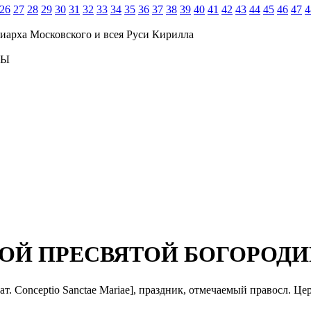
26
27
28
29
30
31
32
33
34
35
36
37
38
39
40
41
42
43
44
45
46
47
4
иарха Московского и всея Руси Кирилла
ЦЫ
НОЙ ПРЕСВЯТОЙ БОГОРОД
 лат. Conceptio Sanctae Mariae], праздник, отмечаемый правосл. Ц