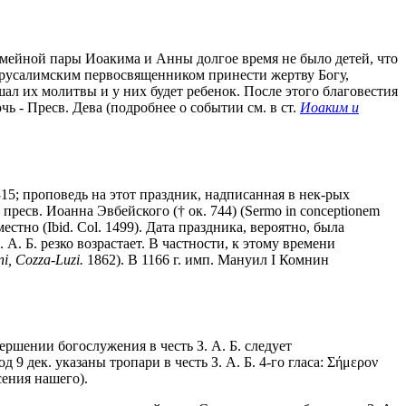
мейной пары Иоакима и Анны долгое время не было детей, что
ерусалимским первосвященником принести жертву Богу,
ал их молитвы и у них будет ребенок. После этого благовестия
ь - Пресв. Дева (подробнее о событии см. в ст.
Иоаким и
15; проповедь на этот праздник, надписанная в нек-рых
ресв. Иоанна Эвбейского († ок. 744) (Sermo in conceptionem
местно (Ibid. Col. 1499). Дата праздника, вероятно, была
А. Б. резко возрастает. В частности, к этому времени
i, Cozza-Luzi.
1862). В 1166 г. имп. Мануил I Комнин
вершении богослужения в честь З. А. Б. следует
9 дек. указаны тропари в честь З. А. Б. 4-го гласа: Σήμερον
сения нашего).