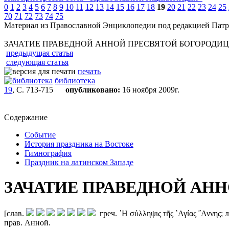
0
1
2
3
4
5
6
7
8
9
10
11
12
13
14
15
16
17
18
19
20
21
22
23
24
25
70
71
72
73
74
75
Материал из Православной Энциклопедии под редакцией Патр
ЗАЧАТИЕ ПРАВЕДНОЙ АННОЙ ПРЕСВЯТОЙ БОГОРОДИ
предыдущая статья
следующая статья
печать
библиотека
19
, С. 713-715
опубликовано:
16 ноября 2009г.
Содержание
Событие
История праздника на Востоке
Гимнография
Праздник на латинском Западе
ЗАЧАТИЕ ПРАВЕДНОЙ АН
[слав.
греч. ῾Η σύλληψις τῆς ῾Αγίας ῎Αννης;
прав. Анной.