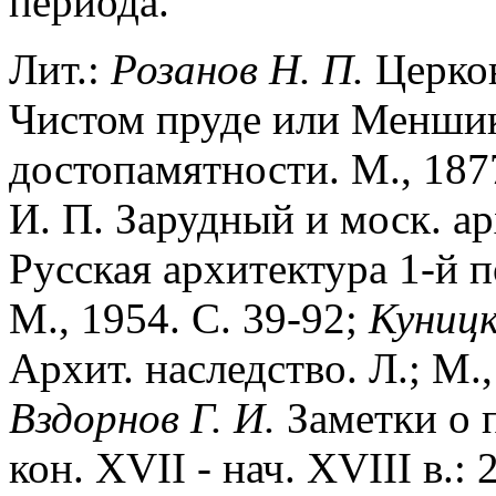
периода.
Лит.:
Розанов Н. П.
Церков
Чистом пруде или Меншико
достопамятности. М., 1877
И. П. Зарудный и моск. арх
Русская архитектура 1-й по
М., 1954. С. 39-92;
Куницк
Архит. наследство. Л.; М.,
Вздорнов Г. И.
Заметки о 
кон. XVII - нач. XVIII в.: