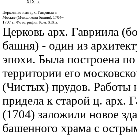
XIX в.
Церковь во имя арх. Гавриила в
Москве (Меншикова башня). 1704–
1707 гг. Фотография. Кон. XIX в.
Церковь арх. Гавриила (б
башня) - один из архитек
эпохи. Была построена по
территории его московск
(Чистых) прудов. Работы н
придела к старой ц. арх. 
(1704) заложили новое зд
башенного храма с остры