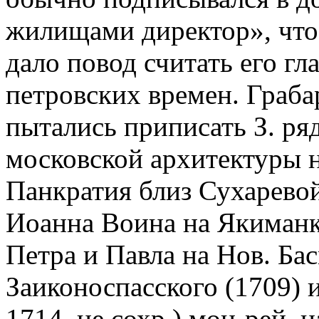
жилищами директор», что 
дало повод считать его г
петровских времен. Грабар
пытались приписать З. ря
московской архитектуры на
Панкратия близ Сухаревой 
Иоанна Воина на Якиманке
Петра и Павла на Нов. Ба
Заиконоспасского (1709) 
1714, не сохр.) мон-рей,