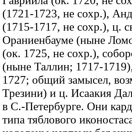
Гавриила (ок. 1720, не со
(1721-1723, не сохр.), Ан
(1715-1717, не сохр.), ц. 
Ораниенбауме (ныне Лом
(ок. 1725, не сохр.), соб
(ныне Таллин; 1717-1719)
1727; общий замысел, во
Трезини) и ц. Исаакия Дал
в С.-Петербурге. Они кар
типа тяблового иконоста