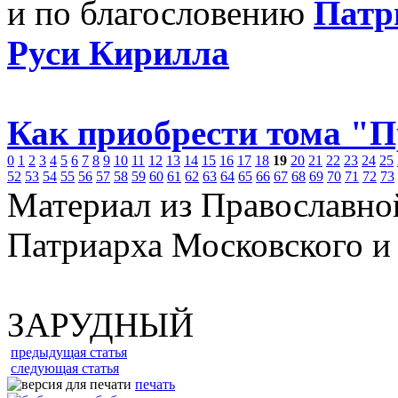
и по благословению
Патр
Руси Кирилла
Как приобрести тома "
0
1
2
3
4
5
6
7
8
9
10
11
12
13
14
15
16
17
18
19
20
21
22
23
24
25
52
53
54
55
56
57
58
59
60
61
62
63
64
65
66
67
68
69
70
71
72
73
Материал из Православно
Патриарха Московского и
ЗАРУДНЫЙ
предыдущая статья
следующая статья
печать