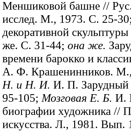
Меншиковой башне // Рус.
исслед. М., 1973. С. 25-30
декоративной скульптуры 
же. С. 31-44;
она же.
Зару
времени барокко и классиц
А. Ф. Крашенинников. М.,
Н. и Н. И.
И. П. Зарудный 
95-105;
Мозговая Е. Б.
И. 
биографии художника // П
искусства. Л., 1981. Вып. 