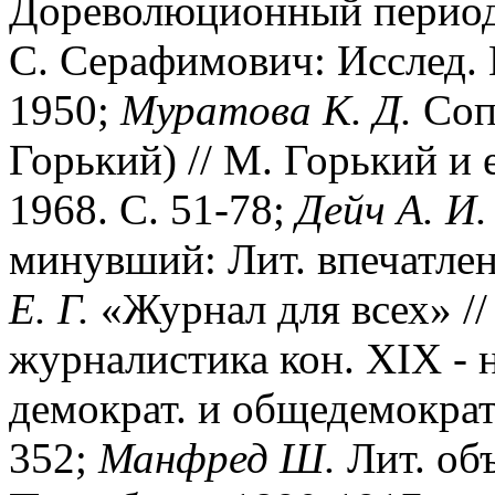
Дореволюционный период (
С. Серафимович: Исслед. 
1950;
Муратова К. Д.
Сопу
Горький) // М. Горький и е
1968. С. 51-78;
Дейч А. И.
минувший: Лит. впечатлен
Е. Г.
«Журнал для всех» // 
журналистика кон. XIX - н
демократ. и общедемократ.
352;
Манфред Ш.
Лит. об