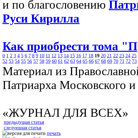
и по благословению
Патр
Руси Кирилла
Как приобрести тома "
0
1
2
3
4
5
6
7
8
9
10
11
12
13
14
15
16
17
18
19
20
21
22
23
24
25
52
53
54
55
56
57
58
59
60
61
62
63
64
65
66
67
68
69
70
71
72
73
Материал из Православно
Патриарха Московского и
«ЖУРНАЛ ДЛЯ ВСЕХ»
предыдущая статья
следующая статья
печать