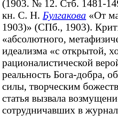
(1903. № 12. Стб. 1481-1
кн. С. Н.
Булгакова
«От ма
1903)» (СПб., 1903). Кри
«абсолютного, метафизиче
идеализма «с открытой, х
рационалистической веро
реальность Бога-добра, о
силы, творческим божест
статья вызвала возмущени
сотрудничавших в журнале.