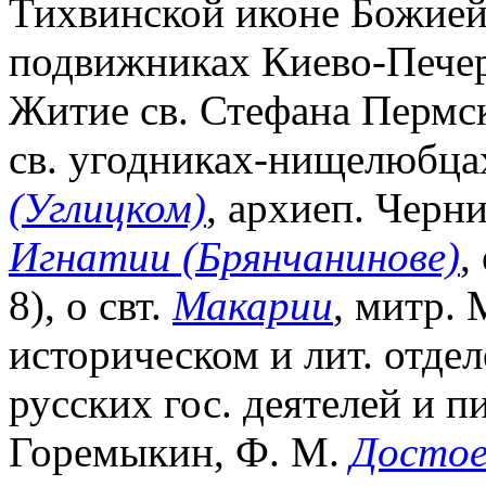
Тихвинской иконе Божией 
подвижниках Киево-Печерс
Житие св. Стефана Пермск
св. угодниках-нищелюбцах
(Углицком)
, архиеп. Черни
Игнатии (Брянчанинове)
,
8), о свт.
Макарии
, митр. 
историческом и лит. отде
русских гос. деятелей и п
Горемыкин, Ф. М.
Достое