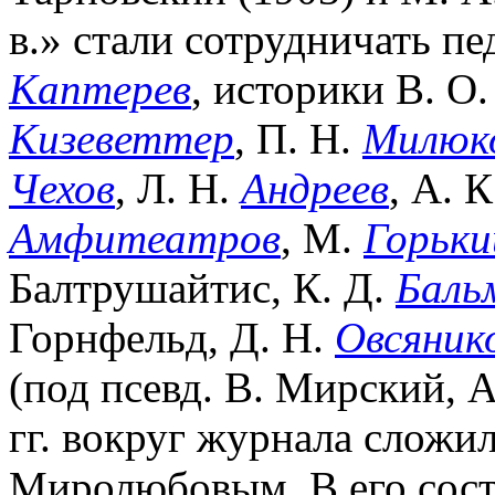
в.» стали сотрудничать пе
Каптерев
, историки В. О
Кизеветтер
, П. Н.
Милюк
Чехов
, Л. Н.
Андреев
, А. 
Амфитеатров
, М.
Горьки
Балтрушайтис, К. Д.
Баль
Горнфельд, Д. Н.
Овсяник
(под псевд. В. Мирский, А
гг. вокруг журнала сложил
Миролюбовым. В его сост