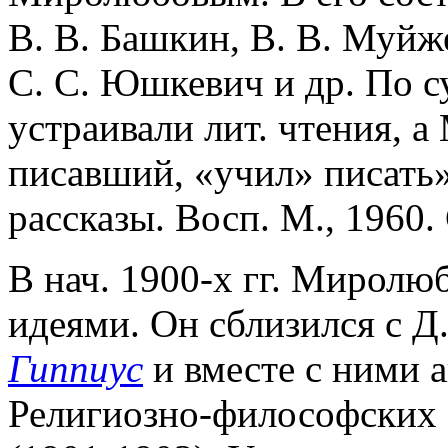
В. В. Башкин, В. В. Муйже
С. С. Юшкевич и др. По с
устраивали лит. чтения, 
писавший, «учил» писать»
рассказы. Восп. М., 1960. 
В нач. 1900-х гг. Миролю
идеями. Он сблизился с Д
Гиппиус
и вместе с ними а
Религиозно-философских 