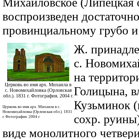
Михайловское (Липецкая об
воспроизведен достаточно
провинциальному грубо и 
Ж. принадле
с. Новомихай
на территор
Церковь во имя арх. Михаила в
Голицына, в
с. Новомихайловка (Орловская
обл.). 1831 г. Фотография. 2004 г.
Кузьминок (
Церковь во имя арх. Михаила в с.
Новомихайловка (Орловская обл.). 1831
сохр. руины
г. Фотография. 2004 г.
виде монолитного четвер