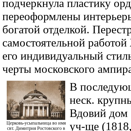
подчеркнула пластику ор
переоформлены интерьеры,
богатой отделкой. Перест
самостоятельной работой 
его индивидуальный стил
черты московского ампира
В последующ
неск. крупн
Вдовий дом 
уч-ще (1818
Церковь-усыпальница во имя
свт. Димитрия Ростовского в