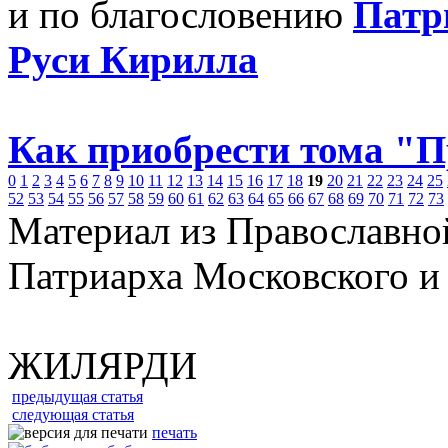
и по благословению
Патр
Руси Кирилла
Как приобрести тома "
0
1
2
3
4
5
6
7
8
9
10
11
12
13
14
15
16
17
18
19
20
21
22
23
24
25
52
53
54
55
56
57
58
59
60
61
62
63
64
65
66
67
68
69
70
71
72
73
Материал из Православно
Патриарха Московского и
ЖИЛЯРДИ
предыдущая статья
следующая статья
печать