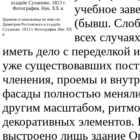
усадьбе Суханово. 1813 г.
учебное зав
Фотография. Нач. XX в.
(бывш. Слоб
Церковь-усыпальница во имя свт.
Димитрия Ростовского в усадьбе
Суханово. 1813 г. Фотография. Нач. XX
всех случая
в.
иметь дело с переделкой
уже существовавших постр
членения, проемы и внут
фасады полностью меняли
другим масштабом, ритмо
декоративных элементов. 
выстроено лишь здание Оп