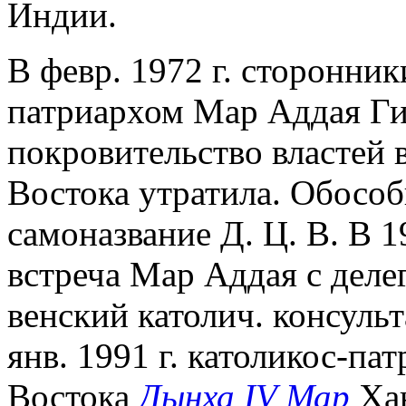
Индии.
В февр. 1972 г. сторонни
патриархом Мар Аддая Гив
покровительство властей 
Востока утратила. Обособ
самоназвание Д. Ц. В. В 19
встреча Мар Аддая с деле
венский католич. консул
янв. 1991 г. католикос-п
Востока
Дынха IV Мар
Хан