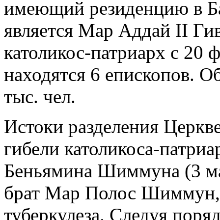
имеющий резиденцию в Баг
является Мар Аддай II Гива
католикос-патриарх с 20 ф
находятся 6 епископов. О
тыс. чел.
Истоки разделения Церкве
гибели католикоса-патри
Беньямина Шиммуна (3 ма
брат Мар Полос Шиммун, н
туберкулеза. Следуя поря