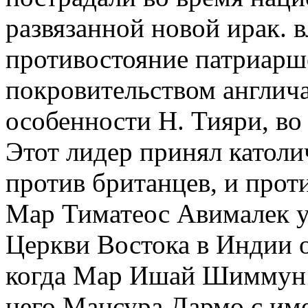
развязанной новой ирак. 
противостояние патриарш
покровительством англича
особенности Н. Тияри, во
Этот лидер принял католи
против британцев, и прот
Мар Тиматеос Авималек у
Церкви Востока в Индии о
когда Мар Ишай Шиммун 
него Мансура Дармо с име