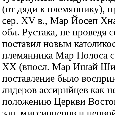
(от дяди к племяннику), 
сер. XV в., Мар Йосеп Х
обл. Рустака, не проведя 
поставил новым католико
племянника Мар Полоса
XX (впосл. Мар Ишай Ши
поставление было воспри
лидеров ассирийцев как н
положению Церкви Восток
зап. миссионеров и перво