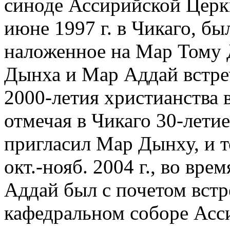
синоде Ассирийской Церк
июне 1997 г. в Чикаго, б
наложенное на Мар Тому Д
Дынха и Мар Аддай встре
2000-летия христианства в
отмечая в Чикаго 30-лети
пригласил Мар Дынху, и т
окт.-нояб. 2004 г., во вр
Аддай был с почетом встр
кафедральном соборе Асс