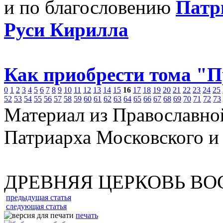
и по благословению
Патр
Руси Кирилла
Как приобрести тома "
0
1
2
3
4
5
6
7
8
9
10
11
12
13
14
15
16
17
18
19
20
21
22
23
24
25
52
53
54
55
56
57
58
59
60
61
62
63
64
65
66
67
68
69
70
71
72
73
Материал из Православно
Патриарха Московского и
ДРЕВНЯЯ ЦЕРКОВЬ ВО
предыдущая статья
следующая статья
печать