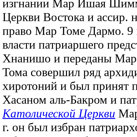
изгнании Мар Ишая Шимму
Церкви Востока и ассир. 
право Мар Томе Дармо. 9
власти патриаршего предс
Хнанишо и переданы Мар 
Тома совершил ряд архид
хиротоний и был принят 
Хасаном аль-Бакром и па
Католической Церкви
Мар
г. он был избран патриар