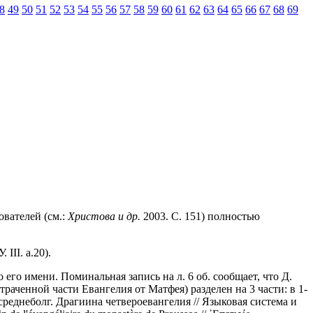
8
49
50
51
52
53
54
55
56
57
58
59
60
61
62
63
64
65
66
67
68
69
ователей (см.:
Христова и др.
2003. С. 151) полностью
III. а.20).
 его имени. Поминальная запись на л. 6 об. сообщает, что Д.
утраченной части Евангелия от Матфея) разделен на 3 части: в 1-
среднеболг. Драгиина четвероевангелия // Языковая система и