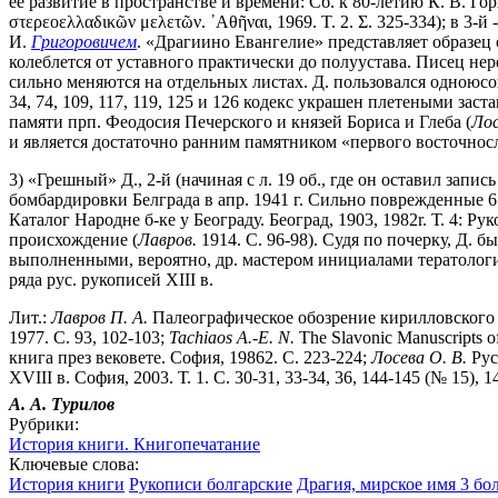
ее развитие в пространстве и времени: Сб. к 80-летию К. В. Гор
στερεοελλαδικῶν μελετῶν. ᾿Αθῆναι, 1969. Τ. 2. Σ. 325-334); в 3-
И.
Григоровичем
. «Драгиино Евангелие» представляет образец
колеблется от уставного практически до полуустава. Писец нер
сильно меняются на отдельных листах. Д. пользовался одноюсо
34, 74, 109, 117, 119, 125 и 126 кодекс украшен плетеными з
памяти прп. Феодосия Печерского и князей Бориса и Глеба (
Лос
и является достаточно ранним памятником «первого восточнос
3) «Грешный» Д., 2-й (начиная с л. 19 об., где он оставил зап
бомбардировки Белграда в апр. 1941 г. Сильно поврежденные 65 
Каталог Народне б-ке у Београду. Београд, 1903, 1982r. Т. 4: 
происхождение (
Лавров.
1914. С. 96-98). Судя по почерку, Д
выполненными, вероятно, др. мастером инициалами тератологи
ряда рус. рукописей XIII в.
Лит.:
Лавров П. А.
Палеографическое обозрение кирилловского пис
1977. С. 93, 102-103;
Tachiaos A.-E. N.
The Slavonic Manuscripts o
книга през вековете. София, 19862. С. 223-224;
Лосева О. В.
Рус
XVIII в. София, 2003. Т. 1. С. 30-31, 33-34, 36, 144-145 (№ 15), 1
А. А. Турилов
Рубрики:
История книги. Книгопечатание
Ключевые слова:
История книги
Рукописи болгарские
Драгия, мирское имя 3 бо