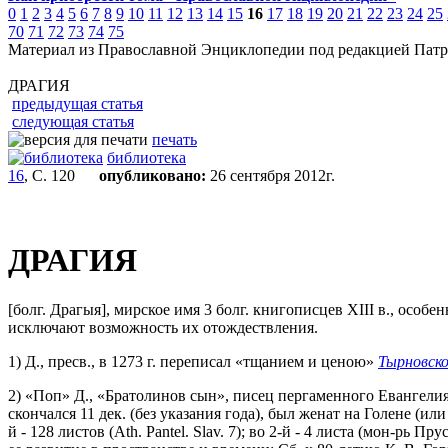
0
1
2
3
4
5
6
7
8
9
10
11
12
13
14
15
16
17
18
19
20
21
22
23
24
25
70
71
72
73
74
75
Материал из Православной Энциклопедии под редакцией Патр
ДРАГИЯ
предыдущая статья
следующая статья
печать
библиотека
16
, С. 120
опубликовано:
26 сентября 2012г.
ДРАГИЯ
[болг. Драгыя], мирское имя 3 болг. книгописцев XIII в., осо
исключают возможность их отождествления.
1) Д., пресв., в 1273 г. переписал «тщанием и ценою»
Тырновско
2) «Поп» Д., «Братолинов сын», писец пергаменного Евангелия-т
скончался 11 дек. (без указания года), был женат на Голене (ил
й - 128 листов (Ath. Pantel. Slav. 7); во 2-й - 4 листа (мон-рь П