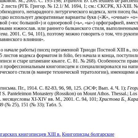
шковой. М., 2001. С. 195-198;
Trifunovi
ć
Đ
.
Les feuillets de parchem
й - 2 листа (РГБ. Григор. № 12.1/ М. 1694, 1; см.: СКСРК, XI-XIII
 обиходного, непарадного литургического кодекса, хотя писец б
едко использует декоративные варианты букв («Ж», «очные» «о» 
вой («юс большой») и одноеровой («ь», «ы») орфографией, вмест
аставками южнослав. или раннего балканского стиля, выполненны
ева.
2001. С. 94, 101), поэтому можно говорить о том, что рукоп
лавянского влияния».
ись о начале работы) писец пергаменной Триоди Постной XIII в.,
листов кодекса форматом in folio, без начала и конца, поступили
Рукописи и старе штампане књиге. С. 81. № 268). Особенности пр
. был профессиональным книгописцем и специализировался на на
ческого стиля (в манере технической тератологии), имеющими 
ьма. Пг., 1914. С. 82-83, 96, 98, 125. (ЭСФ; Вып. 4. Ч. 1);
Геор
f S. Panteleimon Monastery (Rossikon) on Mount Athos. Thessal.; Los 
. месяцесловы XI-XIV вв. М., 2001. С. 94, 101;
Христова Б., Кара
49 (№ 25), 151 (№ 33); Табл. 5.
лгарских книгописцев XIII в.
Книгописцы болгарские