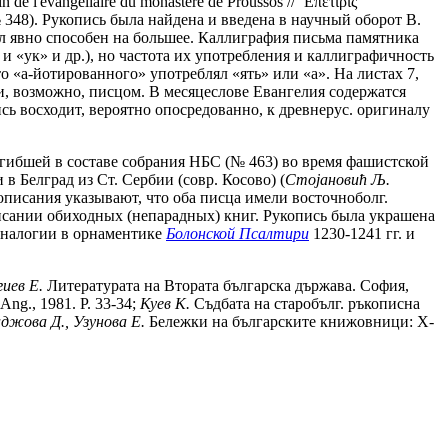
in de l'évangéliaire du monastère de Proussos // ᾿Επετιρίς
. № 348). Рукопись была найдена и введена в научный оборот В.
ыл явно способен на большее. Каллиграфия письма памятника
и «ук» и др.), но частота их употребления и каллиграфичность
о «а-йотированного» употреблял «ять» или «а». На листах 7,
ми, возможно, писцом. В месяцеслове Евангелия содержатся
ись восходит, вероятно опосредованно, к древнерус. оригиналу
 погибшей в составе собрания НБС (№ 463) во время фашистской
 в Белград из Ст. Сербии (совр. Косово) (
Cmojaновић Љ.
авописания указывают, что оба писца имели восточноболг.
писании обиходных (непарадных) книг. Рукопись была украшена
аналогии в орнаментике
Болонской Псалтири
1230-1241 гг. и
гиев E.
Литературата на Втората българска държава. София,
Ang., 1981. P. 33-34;
Куев К.
Съдбата на старобълг. ръкописна
джова Д., Узунова Е.
Бележки на българските книжовници: X-