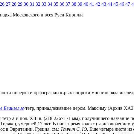
26
27
28
29
30
31
32
33
34
35
36
37
38
39
40
41
42
43
44
45
46
47
4
иарха Московского и всея Руси Кирилла
бенности почерка и орфографии к-рых вопреки мнению ряда исслед
е Евангелие
-тетр, принадлежавшее иером. Максиму (Архив ХАЗУ. 
етр 2-й пол. XIII в. (218-226×171 мм), получившего название по
и Голяке), умершей 17 окт. В наст. время кодекс (за исключением 
русос в Эвритании, Греция; см.:
Темчин С. Ю.
Еще четыре листа из 