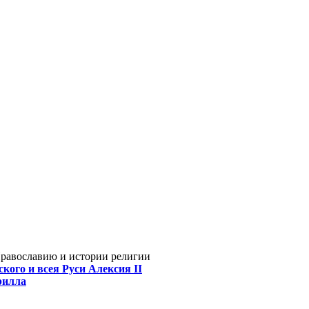
Православию и истории религии
кого и всея Руси Алексия II
рилла