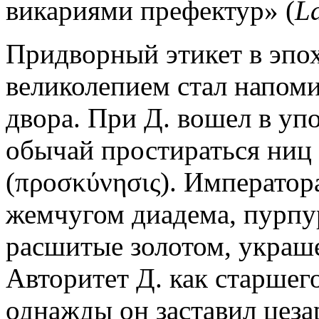
викариями префектур» (
La
Придворный этикет в эпо
великолепием стал напоми
двора. При Д. вошел в уп
обычай простираться ниц
(προσκύνησις). Император
жемчугом диадема, пурпу
расшитые золотом, украш
Авторитет Д. как старшег
однажды он заставил цеза