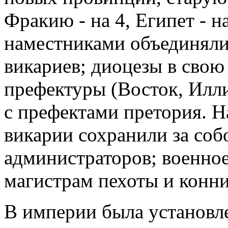
Фракию - на 4, Египет - на
наместниками объединялис
викариев; диоцезы в свою
префектуры (Восток, Илли
с префектами претория. 
викарии сохранили за со
администраторов; военно
магистрам пехоты и конн
В империи была установле