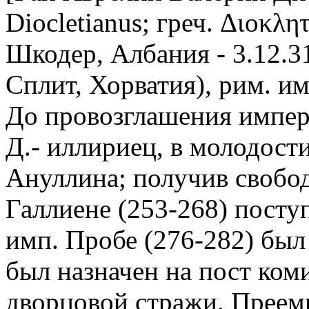
Diocletianus; греч. Διοκλη
Шкодер, Албания - 3.12.31
Сплит, Хорватия), рим. имп
До провозглашения импер
Д.- иллириец, в молодост
Ануллина; получив свобод
Галлиене (253-268) посту
имп. Пробе (276-282) был
был назначен на пост коми
дворцовой стражи. Преемн