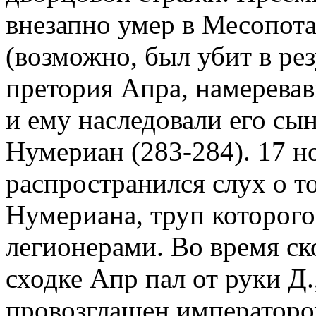
внезапно умер в Месопот
(возможно, был убит в рез
претория Апра, намеревавш
и ему наследовали его сы
Нумериан (283-284). 17 но
распространился слух о т
Нумериана, труп которого
легионерами. Во время ск
сходке Апр пал от руки Д.
провозглашен императоро