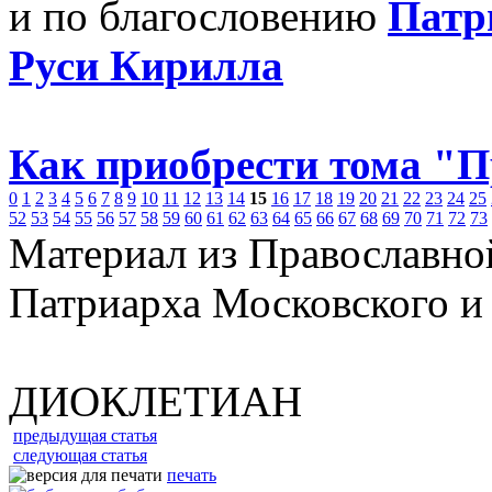
и по благословению
Патр
Руси Кирилла
Как приобрести тома "
0
1
2
3
4
5
6
7
8
9
10
11
12
13
14
15
16
17
18
19
20
21
22
23
24
25
52
53
54
55
56
57
58
59
60
61
62
63
64
65
66
67
68
69
70
71
72
73
Материал из Православно
Патриарха Московского и
ДИОКЛЕТИАН
предыдущая статья
следующая статья
печать