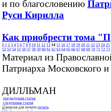
и по благословению
Патр
Руси Кирилла
Как приобрести тома "
0
1
2
3
4
5
6
7
8
9
10
11
12
13
14
15
16
17
18
19
20
21
22
23
24
25
52
53
54
55
56
57
58
59
60
61
62
63
64
65
66
67
68
69
70
71
72
73
Материал из Православно
Патриарха Московского и
ДИЛЛЬМАН
предыдущая статья
следующая статья
печать