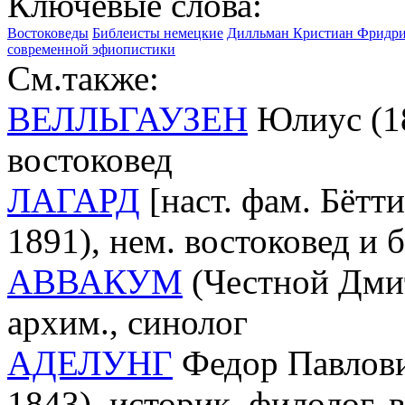
Ключевые слова:
Востоковеды
Библеисты немецкие
Дилльман Кристиан Фридрих 
современной эфиопистики
См.также:
ВЕЛЛЬГАУЗЕН
Юлиус (18
востоковед
ЛАГАРД
[наст. фам. Бётт
1891), нем. востоковед и 
АВВАКУМ
(Честной Дмит
архим., синолог
АДЕЛУНГ
Федор Павлови
1843), историк, филолог, 