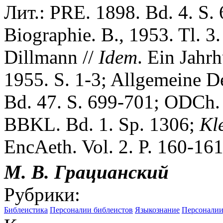
Лит.: PRE. 1898. Bd. 4. S.
Biographie. B., 1953. Tl. 3
Dillmann //
Idem
. Ein Jahr
1955. S. 1-3; Allgemeine D
Bd. 47. S. 699-701; ODCh. 
BBKL. Bd. 1. Sp. 1306;
Kl
EncAeth. Vol. 2. P. 160-161
М. В.
Грацианский
Рубрики:
Библеистика
Персоналии библеистов
Языкознание
Персонали