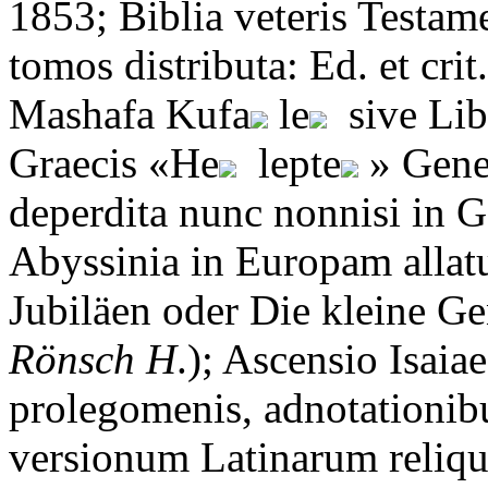
1853; Biblia veteris Testam
tomos distributa: Ed. et crit
Mashafa Kufa
le
sive Lib
Graecis «He
lepte
» Genes
deperdita nunc nonnisi in G
Abyssinia in Europam allat
Jubiläen oder Die kleine Ge
R
ö
nsch
H
.); Ascensio Isaia
prolegomenis, adnotationibus
versionum Latinarum reliqui