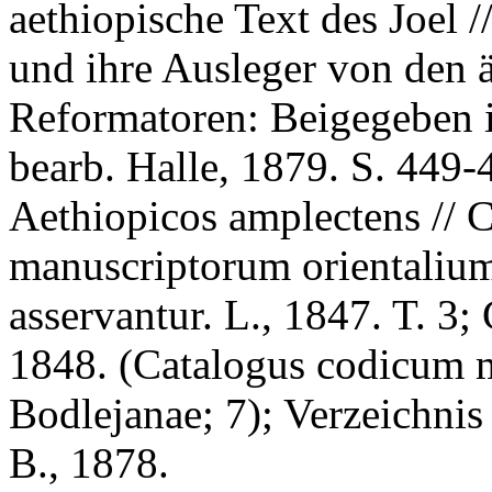
aethiopische Text des Joel /
und ihre Ausleger von den ä
Reformatoren: Beigegeben is
bearb. Halle, 1879. S. 449
Aethiopicos amplectens // 
manuscriptorum orientalium
asservantur. L., 1847. T. 3;
1848. (Catalogus codicum m
Bodlejanae; 7); Verzeichnis
B., 1878.