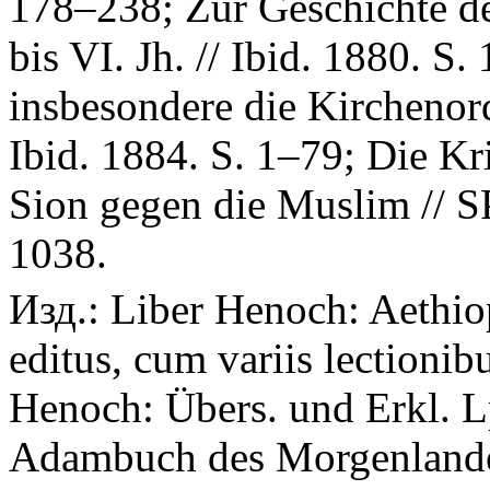
178–238; Zur Geschichte d
bis VI. Jh. // Ibid. 1880. S
insbesondere die Kirchenor
Ibid. 1884. S. 1–79; Die K
Sion gegen die Muslim // S
1038.
Изд.: Liber Henoch: Aethio
editus, cum variis lectioni
Henoch: Übers. und Erkl. Lp
Adambuch des Morgenlandes