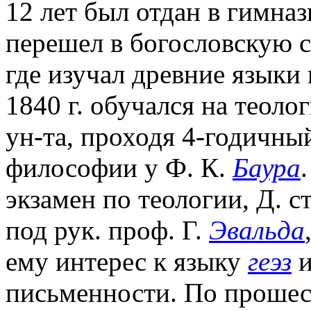
12 лет был отдан в гимназ
перешел в богословскую 
где изучал древние языки
1840 г. обучался на теол
ун-та, проходя 4-годичны
философии у Ф. К.
Баура
экзамен по теологии, Д. с
под рук. проф. Г.
Эвальда
ему интерес к языку
геэз
и
письменности. По прошест