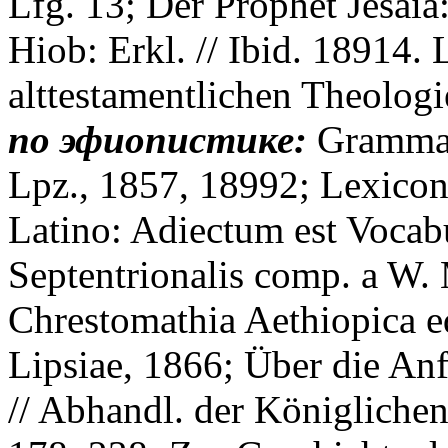
Lfg. 13; Der Prophet Jesaia:
Hiob: Erkl. // Ibid. 18914.
alttestamentlichen Theologie
по эфиопистике:
Grammat
Lpz., 1857, 18992; Lexicon
Latino: Adiectum est Vocabu
Septentrionalis comp. a W.
Chrestomathia Aethiopica ed
Lipsiae, 1866; Über die An
// Abhandl. der Königlichen