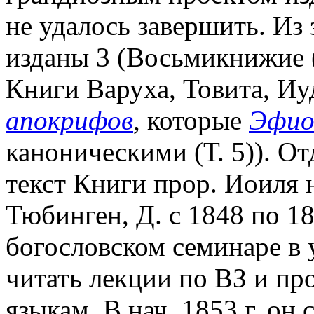
не удалось завершить. Из
изданы 3 (Восьмикнижие (Т
Книги Варуха, Товита, Иу
апокрифов
, которые
Эфио
каноническими (Т. 5)). О
текст Книги прор. Иоиля 
Тюбинген, Д. с 1848 по 18
богословском семинаре в 
читать лекции по ВЗ и про
языкам. В нач. 1853 г. он