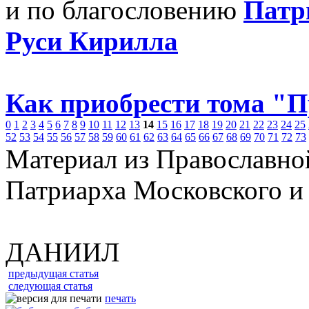
и по благословению
Патр
Руси Кирилла
Как приобрести тома "
0
1
2
3
4
5
6
7
8
9
10
11
12
13
14
15
16
17
18
19
20
21
22
23
24
25
52
53
54
55
56
57
58
59
60
61
62
63
64
65
66
67
68
69
70
71
72
73
Материал из Православно
Патриарха Московского и
ДАНИИЛ
предыдущая статья
следующая статья
печать