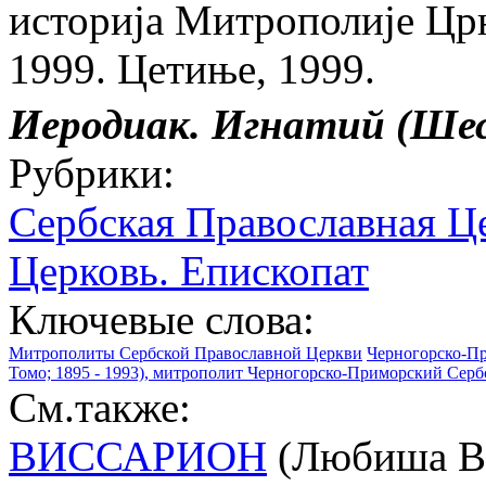
историjа Митрополиjе Цр
1999. Цетиње, 1999.
Иеродиак.
Игнатий
(Ше
Рубрики:
Сербская Православная Ц
Церковь. Епископат
Ключевые слова:
Митрополиты Сербской Православной Церкви
Черногорско-П
Томо; 1895 - 1993), митрополит Черногорско-Приморский Серб
См.также:
ВИССАРИОН
(Любиша Вас