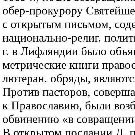
обер-прокурору Святейше
с открытым письмом, со
национально-религ. полит
г. в Лифляндии было объяв
метрические книги право
лютеран. обряды, являютс
Против пасторов, соверш
к Православию, были воз
обвинению «в совращении
В открытом послании Д. 