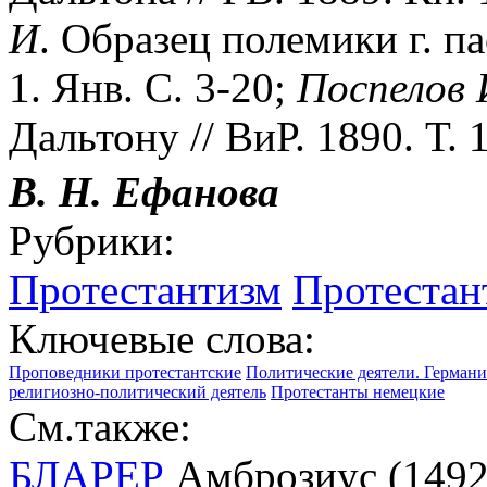
И
. Образец полемики г. па
1. Янв. С. 3-20;
Поспелов
Дальтону // ВиР. 1890. Т. 1
В. Н.
Ефанова
Рубрики:
Протестантизм
Протестан
Ключевые слова:
Проповедники протестантские
Политические деятели. Германи
религиозно-политический деятель
Протестанты немецкие
См.также:
БЛАРЕР
Амброзиус (1492-