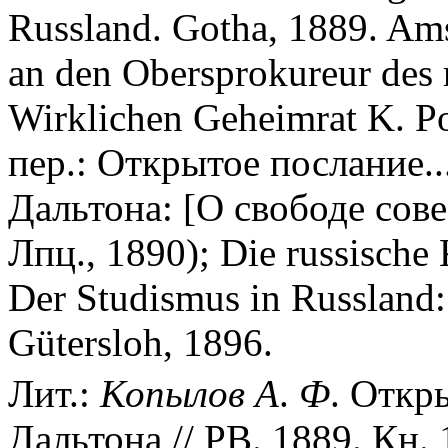
Russland. Gotha, 1889. Ams
an den Obersprokureur des 
Wirklichen Geheimrat K. Po
пер.: Открытое послание..
Дальтона: [О свободе сове
Лпц., 1890); Die russische 
Der Studismus in Russland:
Gütersloh, 1896.
Лит.:
Копылов
А
.
Ф
. Откр
Дальтона // РВ. 1889. Кн. 