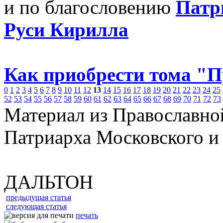
и по благословению
Патр
Руси Кирилла
Как приобрести тома "
0
1
2
3
4
5
6
7
8
9
10
11
12
13
14
15
16
17
18
19
20
21
22
23
24
25
52
53
54
55
56
57
58
59
60
61
62
63
64
65
66
67
68
69
70
71
72
73
Материал из Православно
Патриарха Московского и
ДАЛЬТОН
предыдущая статья
следующая статья
печать