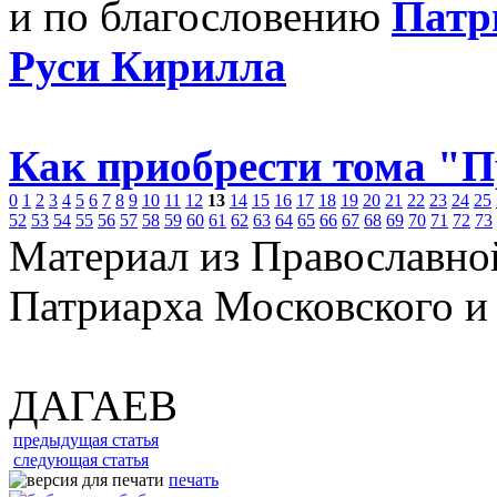
и по благословению
Патр
Руси Кирилла
Как приобрести тома "
0
1
2
3
4
5
6
7
8
9
10
11
12
13
14
15
16
17
18
19
20
21
22
23
24
25
52
53
54
55
56
57
58
59
60
61
62
63
64
65
66
67
68
69
70
71
72
73
Материал из Православно
Патриарха Московского и
ДАГАЕВ
предыдущая статья
следующая статья
печать