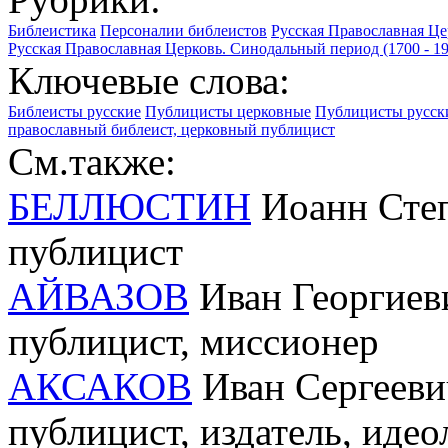
Библеистика
Персоналии библеистов
Русская Православная Це
Русская Православная Церковь. Синодальный период (1700 - 19
Ключевые слова:
Библеисты русские
Публицисты церковные
Публицисты русск
православный библеист, церковный публицист
См.также:
БЕЛЛЮСТИН
Иоанн Степ
публицист
АЙВАЗОВ
Иван Георгиеви
публицист, миссионер
АКСАКОВ
Иван Сергеевич
публицист, издатель, иде