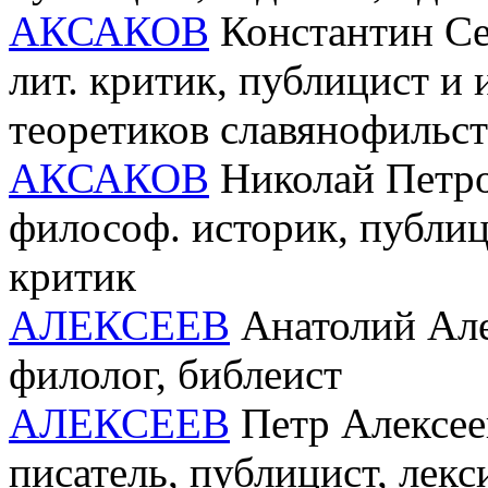
АКСАКОВ
Константин Сер
лит. критик, публицист и 
теоретиков славянофильст
АКСАКОВ
Николай Петров
философ. историк, публици
критик
АЛЕКСЕЕВ
Анатолий Алек
филолог, библеист
АЛЕКСЕЕВ
Петр Алексеев
писатель, публицист, лекс