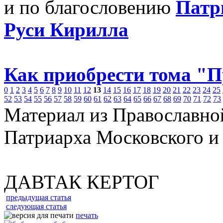
и по благословению
Патр
Руси Кирилла
Как приобрести тома "
0
1
2
3
4
5
6
7
8
9
10
11
12
13
14
15
16
17
18
19
20
21
22
23
24
25
52
53
54
55
56
57
58
59
60
61
62
63
64
65
66
67
68
69
70
71
72
73
Материал из Православно
Патриарха Московского и
ДАВТАК КЕРТОГ
предыдущая статья
следующая статья
печать