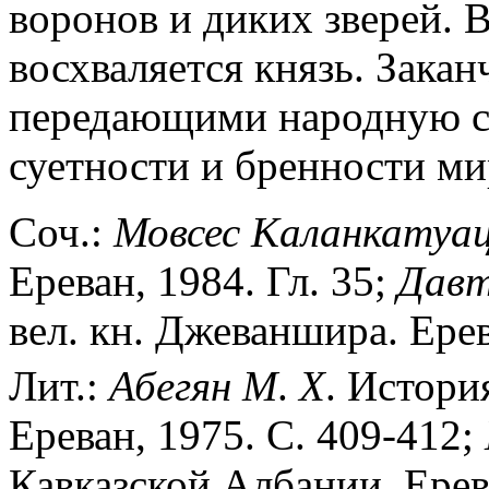
воронов и диких зверей. 
восхваляется князь. Закан
передающими народную с
суетности и бренности ми
Соч.:
Мовсес
Каланкатуа
Ереван, 1984. Гл. 35;
Дав
вел. кн. Джеваншира. Ерева
Лит.:
Абегян
М
.
Х
. Истори
Ереван, 1975. С. 409-412;
Кавказской Албании. Ерев