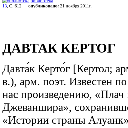
библиотека
13
, С. 612
опубликовано:
21 ноября 2011г.
ДАВТАК КЕРТОГ
Давта́к Керто́г [Кертол
в.), арм. поэт. Известен
нас произведению, «Плач 
Джеваншира», сохранившем
«Истории страны Алуанк»