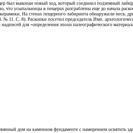
ер был выкопан новый ход, который соединил подземный лабиринт 
о, что усыпальницы в пещерах разграблены еще до начала раско
 керамики. На стенах пещерного лабиринта обнаружили неск. др
. № 11. С. 8). Раскопки посетил председатель Имп. археологичес
надписей для «определения эпохи палеографического материала»
ревянный дом на каменном фундаменте с намерением освятить здес