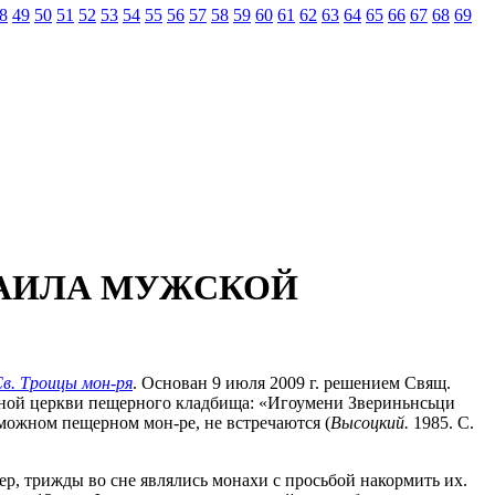
8
49
50
51
52
53
54
55
56
57
58
59
60
61
62
63
64
65
66
67
68
69
ХАИЛА МУЖСКОЙ
Св. Троицы мон-ря
. Основан 9 июля 2009 г. решением Свящ.
емной церкви пещерного кладбища: «Игоумени Звериньнсьци
можном пещерном мон-ре, не встречаются (
Высоцкий.
1985. С.
р, трижды во сне являлись монахи с просьбой накормить их.