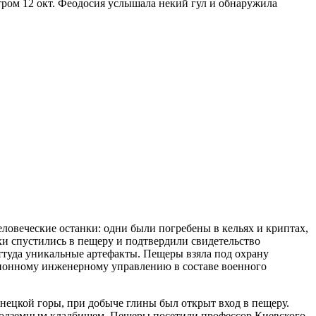
ром 12 окт. Феодосия услышала некий гул и обнаружила
еловеческие останки: одни были погребены в кельях и криптах,
хи спустились в пещеру и подтвердили свидетельство
ттуда уникальные артефакты. Пещеры взяла под охрану
ционному инженерному управлению в составе военного
ринецкой горы, при добыче глины был открыт вход в пещеру.
ь подземным кладбищем. Пещеры посетили профессор Киевского