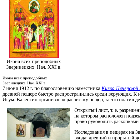
Икона всех преподобных
Зверинецких. Нач. XXI в.
Икона всех преподобных
Зверинецких. Нач. XXI в.
7 июня 1912 г. по благословению наместника
Киево-Печерской
древней пещере быстро распространились среди верующих. К 
Игум. Валентин организовал расчистку пещер, за что платил д
Открытый лист, т. е. разреше
на котором расположен подзем
право руководить раскопками 
Исследования в пещерах на Зве
входа: древний и прорытый до