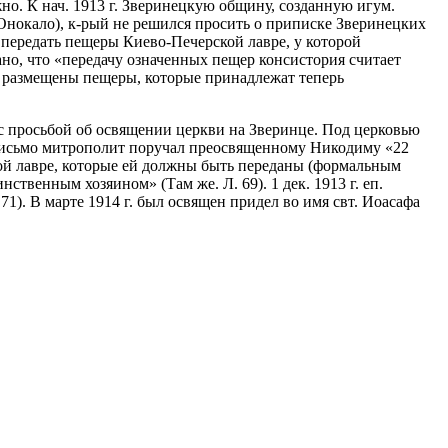
но. К нач. 1913 г. Зверинецкую общину, созданную игум.
Онокало), к-рый не решился просить о приписке Зверинецких
о передать пещеры Киево-Печерской лавре, у которой
ано, что «передачу означенных пещер консистория считает
де размещены пещеры, которые принадлежат теперь
с просьбой об освящении церкви на Зверинце. Под церковью
 письмо митрополит поручал преосвященному Никодиму «22
ской лавре, которые ей должны быть переданы (формальным
твенным хозяином» (Там же. Л. 69). 1 дек. 1913 г. еп.
71). В марте 1914 г. был освящен придел во имя свт. Иоасафа