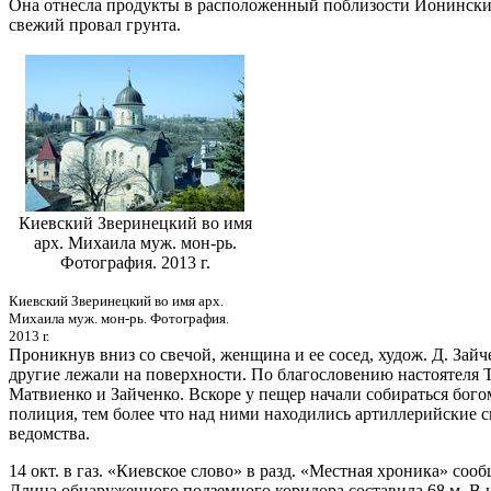
Она отнесла продукты в расположенный поблизости Ионинский
свежий провал грунта.
Киевский Зверинецкий во имя
арх. Михаила муж. мон-рь.
Фотография. 2013 г.
Киевский Зверинецкий во имя арх.
Михаила муж. мон-рь. Фотография.
2013 г.
Проникнув вниз со свечой, женщина и ее сосед, худож. Д. Зай
другие лежали на поверхности. По благословению настоятеля 
Матвиенко и Зайченко. Вскоре у пещер начали собираться бог
полиция, тем более что над ними находились артиллерийские
ведомства.
14 окт. в газ. «Киевское слово» в разд. «Местная хроника» со
Длина обнаруженного подземного коридора составила 68 м. В 