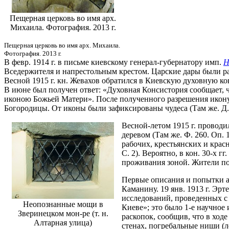
Пещерная церковь во имя арх.
Михаила. Фотография. 2013 г.
Пещерная церковь во имя арх. Михаила.
Фотография. 2013 г.
В февр. 1914 г. в письме киевскому генерал-губернатору имп.
Н
Вседержителя и напрестольным крестом. Царские дары были раз
Весной 1915 г. кн. Жевахов обратился в Киевскую духовную к
В июне был получен ответ: «Духовная Консистория сообщает, 
иконою Божьей Матери». После полученного разрешения икону 
Богородицы. От иконы были зафиксированы чудеса (Там же. Д. 31
Весной-летом 1915 г. проводи
деревом (Там же. Ф. 260. Оп. 
рабочих, крестьянских и красн
С. 2). Вероятно, в кон. 30-х 
проживания зоной. Жители по
Первые описания и попытки а
Каманину. 19 янв. 1913 г. Эр
исследований, проведенных с 
Неопознанные мощи в
Киеве»; это было 1-е научное
Зверинецком мон-ре (т. н.
раскопок, сообщив, что в ход
Алтарная улица)
стенах, погребальные ниши (л