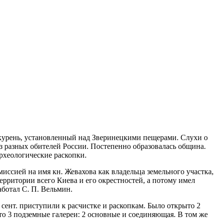
 курень, установленный над Зверинецкими пещерами. Слухи о
 разных обителей России. Постепенно образовалась община.
рхеологические раскопки.
миссией на имя кн. Жевахова как владельца земельного участка,
рритории всего Киева и его окрестностей, а потому имел
ботал С. П. Вельмин.
. сент. приступили к расчистке и раскопкам. Было открыто 2
ыто 3 подземные галереи: 2 основные и соединяющая. В том же