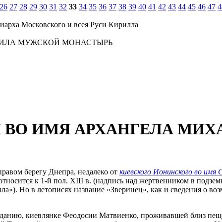
26
27
28
29
30
31
32
33
34
35
36
37
38
39
40
41
42
43
44
45
46
47
4
иарха Московского и всея Руси Кирилла
АИЛА МУЖСКОЙ МОНАСТЫРЬ
 ВО ИМЯ АРХАНГЕЛА МИ
правом берегу Днепра, недалеко от
киевского Ионинского во имя 
носится к 1-й пол. XIII в. (надпись над жертвенником в подз
). Но в летописях название «Зверинец», как и сведения о воз
реданию, киевлянке Феодосии Матвиенко, проживавшей близ пеще