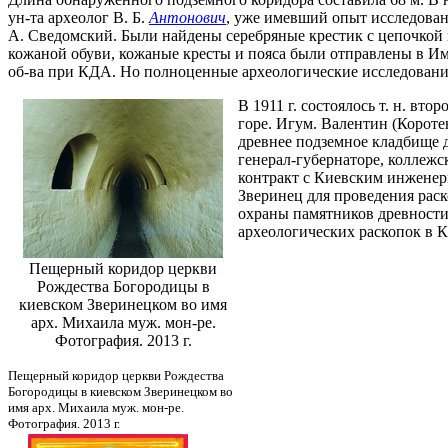
ун-та археолог В. Б.
Антонович
, уже имевший опыт исследован
А. Сведомский. Были найдены серебряные крестик с цепочкой в
кожаной обуви, кожаные кресты и пояса были отправлены в Им
об-ва при КДА. Но полноценные археологические исследования
В 1911 г. состоялось т. н. вто
горе. Игум. Валентин (Короте
древнее подземное кладбище
генерал-губернаторе, коллежск
контракт с Киевским инженерн
Зверинец для проведения раск
охраны памятников древности 
археологических раскопок в Кие
Пещерный коридор церкви
Рождества Богородицы в
киевском Зверинецком во имя
арх. Михаила муж. мон-ре.
Фотография. 2013 г.
Пещерный коридор церкви Рождества
Богородицы в киевском Зверинецком во
имя арх. Михаила муж. мон-ре.
Фотография. 2013 г.