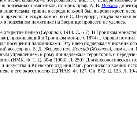
ия подземных памятников, историк проф. А. В.
Прахов
, директ
 виде тесьмы, гривна в середине к-рой был вырезан крест, неск
п. археологическую комиссию в С.-Петербург, откуда находки в
 в подземном памятнике на Зверинце провести не удалось.
рое открытие пещер (
Серапион.
1914. С. 6-7). В Троицком монасты
нко), проживавший в Троицком мон-ре с 1874 г., хорошо помнил
 для посещений паломниками. Эту идею поддержал чиновник ос
ий асессор кн. В. Д. Жевахов (см.
Иоасаф (Жевахов),
сщмч., еп.
ым управлением, к-рому принадлежала территория, о передаче ем
опок (ИМК. Ф. 1. Д. 30-в (1908). Л. 250). Для археологических 
и искусства и Киевского отд-ния Имп. российского военно-ист
ве и его окрестностях (ЦГИАК. Ф. 127. Оп. 872. Д. 123. Л. 19-20;