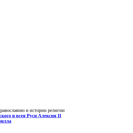
Православию и истории религии
кого и всея Руси Алексия II
рилла