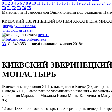
0
1
2
3
4
5
6
7
8
9
10
11
12
13
14
15
16
17
18
19
20
21
22
23
24
25
70
71
72
73
74
75
Материал из Православной Энциклопедии под редакцией Патр
КИЕВСКИЙ ЗВЕРИНЕЦКИЙ ВО ИМЯ АРХАНГЕЛА МИХ
предыдущая статья
следующая статья
печать
библиотека
33
, С. 349-353
опубликовано:
4 июня 2018г.
КИЕВСКИЙ ЗВЕРИНЕЦКИЙ
МОНАСТЫРЬ
(Киевская митрополия УПЦ), находится в Киеве (Украина), на 
Синода УПЦ. Самое раннее упоминание названия «Зверинец» от
Левоньтия Марькьяна Михаила Ионы Мины Клименьтья Мануила»
85).
12 окт. 1888 г. состоялось открытие Зверинецких пещер. По п