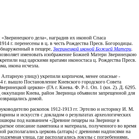
 «Зверинецкого дела», наградив их иконой Спаса
14 г. перенесены в ц. в честь Рождества Пресв. Богородицы.
 обнаруженный в пещере,
Зверинецкой иконой Божией Матери
.
я позволяет именовать изображение Божией Матери Зверинецкою
репили над царскими вратами иконостаса ц. Рождества Пресв.
ма, икона исчезла.
н. Алтарную улицу) укрепили кирпичом, менее опасные -
1934 г. вышло Постановление Киевского городского Совета
ринецкой церкви» (ГА г. Киева. Ф. Р-1. Оп. 1 (кн. 2). Д. 6295.
ериод оккупации Киева, район Зверинца объявили запрещенной для
возвращались домой.
уководителю раскопок 1912-1913 гг. Эртелю и историку И. М.
тарины и искусств с докладом о результатах археологических
е брошюры под названием «Древние пещеры на Зверинце в
краткое описание памятника и материала, полученного во время
ой располагались церковь (алтарь) с древними надписями на
подземная улица, где располагались локулы с погребениями,