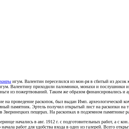
 лавры
игум. Валентин переселился из мон-ря в сбитый из досок
игум. Валентину приходили паломники, монахи и послушники из
еньги из пожертвований. Таким же образом финансировались и а
ние на проведение раскопок, был выдан Имп. археологической ко
ный памятник. Эртель получил открытый лист на раскопки на те
в Зверинецких пещерах. На раскопках в подземном памятнике ра
ринце начались в авг. 1912 г. с подготовительных работ, а с кон
 начала работ для удобства входа в одну из галерей. Всего откр