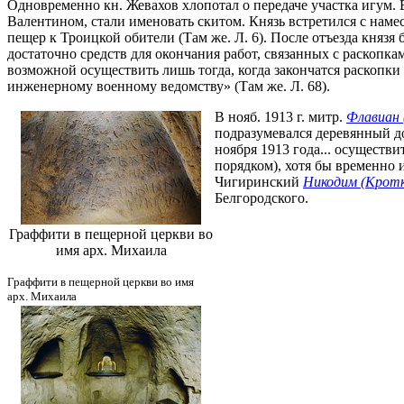
Одновременно кн. Жевахов хлопотал о передаче участка игум. 
Валентином, стали именовать скитом. Князь встретился с нам
пещер к Троицкой обители (Там же. Л. 6). После отъезда князя
достаточно средств для окончания работ, связанных с раскопк
возможной осуществить лишь тогда, когда закончатся раскопки
инженерному военному ведомству» (Там же. Л. 68).
В нояб. 1913 г. митр.
Флавиан 
подразумевался деревянный д
ноября 1913 года... осуществ
порядком), хотя бы временно и
Чигиринский
Никодим (Кротк
Белгородского.
Граффити в пещерной церкви во
имя арх. Михаила
Граффити в пещерной церкви во имя
арх. Михаила