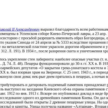
иколай II Александрович
выразил благодарность всем работникам
мещены в Успенском соборе Киево-Печерской лавры, а 23 апр. 19
онсисторию с просьбой разрешить именовать образ Богородицы,
что указом Синода от 24 апреля за № 5333 вследствие прошени
на металлической пластине украсили дорогим обрамлением и ук
2. Л. 191). В 1934 г., после разорения скита и уничтожения хра
лось укрепление стен лабиринта: наиболее опасные участки (т. 
1. Д. 74. Л. 48). Пещеры функционировали до 30-х гг. ХХ в. В 
оармейских депутатов «О закрытии греко-униатского костела и Зве
гг. ХХ в. был взорван храм на Зверинце. С 25 сент. 1943 г., в п
кинули свои дома; нек-рые днем прятались в пещерах, а ночью 
трибутировать и датировать подземный памятник принадлежат р
тель выступил на заседании Киевского об-ва охраны памятников с
авг. 1912 по янв. 1913 г. Вскоре он опубликовал доклад в вид
 исследование одного из древнейших памятников Киева. Он дал 
е исследований были открыты 2 древние пещерные улицы. На одн
окулы) и крипты. Улица получила название «Алтарная». Вторая 