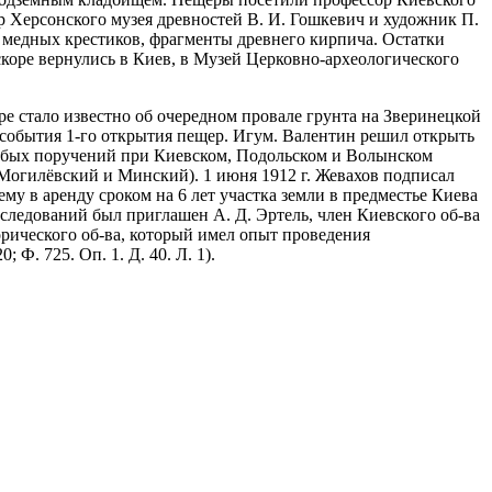
ор Херсонского музея древностей В. И. Гошкевич и художник П.
. медных крестиков, фрагменты древнего кирпича. Остатки
скоре вернулись в Киев, в Музей Церковно-археологического
ре стало известно об очередном провале грунта на Зверинецкой
 события 1-го открытия пещер. Игум. Валентин решил открыть
обых поручений при Киевском, Подольском и Волынском
 Могилёвский и Минский). 1 июня 1912 г. Жевахов подписал
у в аренду сроком на 6 лет участка земли в предместье Киева
исследований был приглашен А. Д. Эртель, член Киевского об-ва
орического об-ва, который имел опыт проведения
 Ф. 725. Оп. 1. Д. 40. Л. 1).