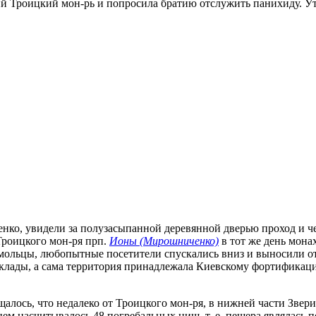
 Троицкий мон-рь и попросила братию отслужить панихиду. Ут
ченко, увидели за полузасыпанной деревянной дверью проход и ч
Троицкого мон-ря прп.
Ионы (Мирошниченко)
в тот же день мона
омольцы, любопытные посетители спускались вниз и выносили о
 склады, а сама территория принадлежала Киевскому фортифика
общалось, что недалеко от Троицкого мон-ря, в нижней части Зве
нем насчитывалось 48 погребальных ниш, т. е. пещера являлас