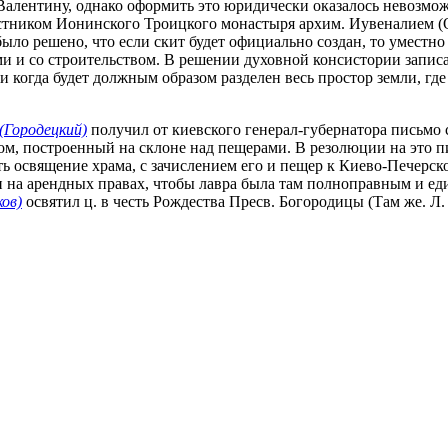
Валентину, однако оформить это юридически оказалось невозмож
естником Ионинского Троицкого монастыря архим. Иувеналием (
 было решено, что если скит будет официально создан, то уместн
ами и со строительством. В решении духовной консистории запис
 и когда будет должным образом разделен весь простор земли, г
(Городецкий)
получил от киевского генерал-губернатора письмо 
ом, построенный на склоне над пещерами. В резолюции на это
ить освящение храма, с зачислением его и пещер к Киево-Печер
 на арендных правах, чтобы лавра была там полноправным и единс
ов)
освятил ц. в честь Рождества Пресв. Богородицы (Там же. Л. 