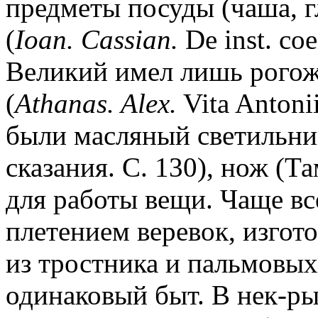
предметы посуды (чаша, 
(
Ioan. Cassian.
De inst. co
Великий имел лишь рогожу
(
Athanas. Alex.
Vita Antoni
были масляный светильник
сказания. С. 130), нож (Т
для работы вещи. Чаще в
плетением веревок, изгот
из тростника и пальмовых
одинаковый быт. В нек-ры