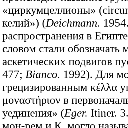
«циркумцеллионы» (circum
келий») (
Deichmann.
1954.
распространения в Египте
словом стали обозначать 
аскетических подвигов пу
477;
Bianco.
1992). Для м
грецизированным κέλλα у
μοναστήριον в первоначал
уединения» (
Eger.
Itiner. 3
мон-рем и К. могло назыв