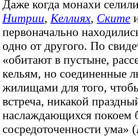
Даже когда монахи селилис
Нитрии
,
Келлиях
,
Ските
и
первоначально находились
одно от другого. По свид
«обитают в пустыне, расс
кельям, но соединенные 
жилищами для того, чтобы
встреча, никакой праздны
наслаждающихся покоем б
сосредоточенности ума» (