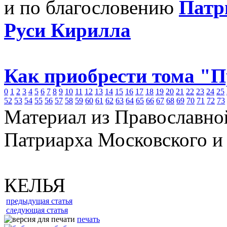
и по благословению
Патр
Руси Кирилла
Как приобрести тома "
0
1
2
3
4
5
6
7
8
9
10
11
12
13
14
15
16
17
18
19
20
21
22
23
24
25
52
53
54
55
56
57
58
59
60
61
62
63
64
65
66
67
68
69
70
71
72
73
Материал из Православно
Патриарха Московского и
КЕЛЬЯ
предыдущая статья
следующая статья
печать