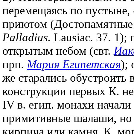
перемещаясь по пустыне,
приютом (Достопамятные с
Palladius.
Lausiac. 37. 1)
открытым небом (свт.
Иак
прп.
Мария Египетская
);
же старались обустроить 
конструкции первых К. не
IV в. егип. монахи начали
примитивные шалаши, но 
кирпича или камня. К. мо