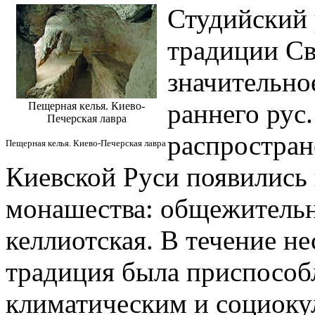
Студийский 
традиции С
значительно
раннего рус
Пещерная келья. Киево-
Печерская лавра
распростран
Пещерная келья. Киево-Печерская лавра
Киевской Руси появились
монашества: общежительн
келлиотская. В течение не
традиция была приспособ
климатическим и социоку