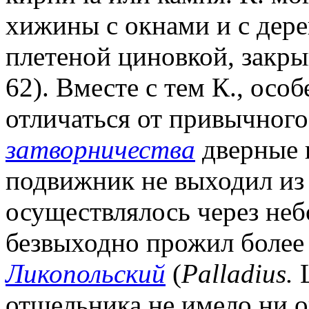
хижины с окнами и с дере
плетеной циновкой, закр
62). Вместе с тем К., осо
отличаться от привычного
затворничества
дверные 
подвижник не выходил из 
осуществлялось через неб
безвыходно прожил более 
Ликопольский
(
Palladius.
L
отшельника не имело ни ок