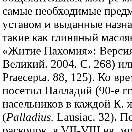
самые необходимые пред
уставом и выданные назна
такие как глиняный масля
«Житие Пахомия»: Версия
Великий. 2004. C. 268) и
Praecepta. 88, 125). Ко в
посетил Палладий (90-е гг.
насельников в каждой К. 
(
Palladius.
Lausiac. 32). 
раскопок, в VII-VIII вв. 