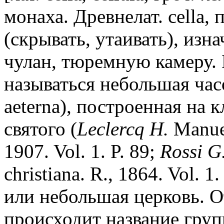
монаха. Древнелат. cella, 
(скрывать, утаивать), изн
чулан, тюремную камеру. 
называться небольшая часо
aeterna), построенная на 
святого (
Leclercq H.
Manuel
1907. Vol. 1. P. 89;
Rossi G.
christiana. R., 1864. Vol. 1.
или небольшая церковь. О
происходит название гру