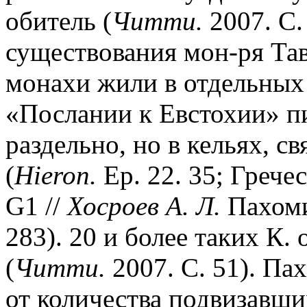
обитель (
Читти.
2007. С.
существования мон-ря Тав
монахи жили в отдельных
«Послании к Евстохии» пи
раздельно, но в кельях, с
(
Hieron.
Ep. 22. 35; Греч
G1 //
Хосроев А. Л.
Пахомий
283). 20 и более таких К. 
(
Читти.
2007. С. 51). Па
от количества подвизавши