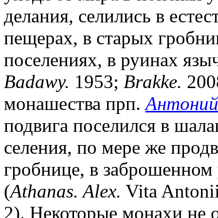
делания, селились в есте
пещерах, в старых гробни
поселениях, в руинах языче
Badawy.
1953;
Brakke.
200
монашества прп.
Антоний
подвига поселился в шала
селения, по мере же прод
гробнице, в заброшенном 
(
Athanas. Alex.
Vita Antonii
2). Некоторые монахи не о