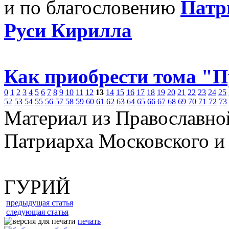
и по благословению
Патр
Руси Кирилла
Как приобрести тома "
0
1
2
3
4
5
6
7
8
9
10
11
12
13
14
15
16
17
18
19
20
21
22
23
24
25
52
53
54
55
56
57
58
59
60
61
62
63
64
65
66
67
68
69
70
71
72
73
Материал из Православно
Патриарха Московского и
ГУРИЙ
предыдущая статья
следующая статья
печать