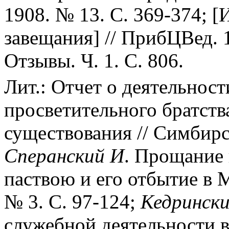
1908. № 13. С. 369-374; [
завещания] // ПрибЦВед. 1
Отзывы. Ч. 1. С. 806.
Лит.: Отчет о деятельнос
просветительного братства
существования // Симбирс
Сперанский
И
. Прощание 
паствою и его отбытие в 
№ 3. С. 97-124;
Кедринск
служебной деятельности в