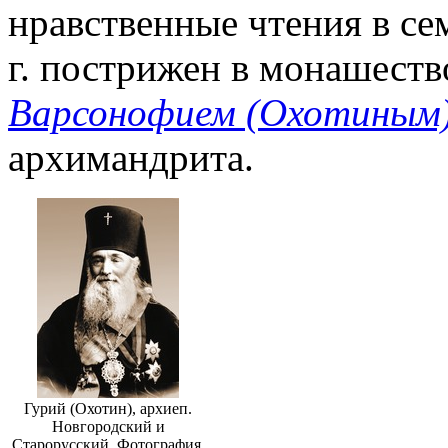
нравственные чтения в се
г. пострижен в монашест
Варсонофием (Охотиным
архимандрита.
Гурий (Охотин), архиеп.
Новгородский и
Старорусский. Фотография.