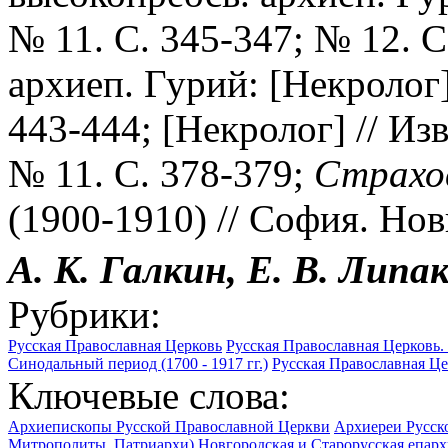
№ 11. С. 345-347; № 12. С
архиеп. Гурий: [Некролог]
443-444; [Некролог] // Из
№ 11. С. 378-379;
Страхо
(1900-1910) // София. Нов
А. К.
Галкин,
Е. В.
Липак
Рубрики:
Русская Православная Церковь
Русская Православная Церковь. 
Синодальный период (1700 - 1917 гг.)
Русская Православная Цер
Ключевые слова:
Архиепископы Русской Православной Церкви
Архиереи Русск
Митрополиты, Патриархи)
Новгородская и Старорусская епархи