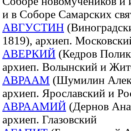
Соборе новомучеников и 
и в Соборе Самарских свя
АВГУСТИН
(Виноградски
1819), архиеп. Московск
АВЕРКИЙ
(Кедров Полик
архиеп. Волынский и Жи
АВРААМ
(Шумилин Алекс
архиеп. Ярославский и Ро
АВРААМИЙ
(Дернов Ана
архиеп. Глазовский