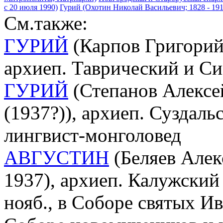
с 20 июля 1990)
Гурий (Охотин Николай Васильевич; 1828 - 19
См.также:
ГУРИЙ
(Карпов Григорий 
архиеп. Таврический и С
ГУРИЙ
(Степанов Алексей
(1937?)), архиеп. Суздаль
лингвист-монголовед
АВГУСТИН
(Беляев Алек
1937), архиеп. Калужский
нояб., в Соборе святых И