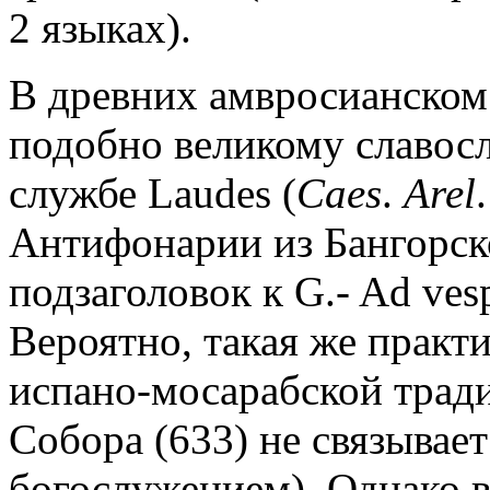
2 языках).
В древних амвросианском 
подобно великому славосл
службе Laudes (
Caes
.
Arel
Антифонарии из Бангорск
подзаголовок к G.- Ad ves
Вероятно, такая же практ
испано-мосарабской тради
Собора (633) не связывае
богослужением). Однако 