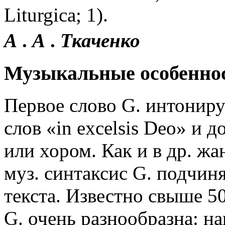
Liturgica; 1).
А
.
А
.
Ткаченко
Музыкальные особенно
Первое слово G. интониру
слов «in excelsis Deo» и 
или хором. Как и в др. ж
муз. синтаксис G. подчин
текста. Известно свыше 5
G. очень разнообразна: н