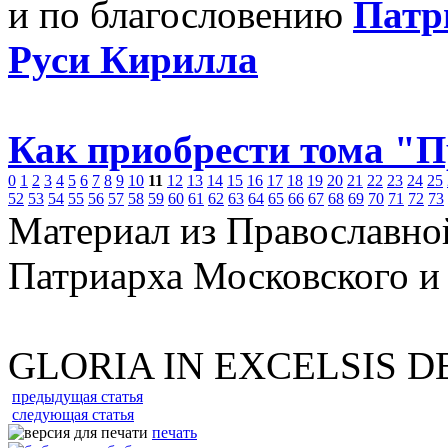
и по благословению
Патр
Руси Кирилла
Как приобрести тома "
0
1
2
3
4
5
6
7
8
9
10
11
12
13
14
15
16
17
18
19
20
21
22
23
24
25
52
53
54
55
56
57
58
59
60
61
62
63
64
65
66
67
68
69
70
71
72
73
Материал из Православно
Патриарха Московского и
GLORIA IN EXCELSIS D
предыдущая статья
следующая статья
печать