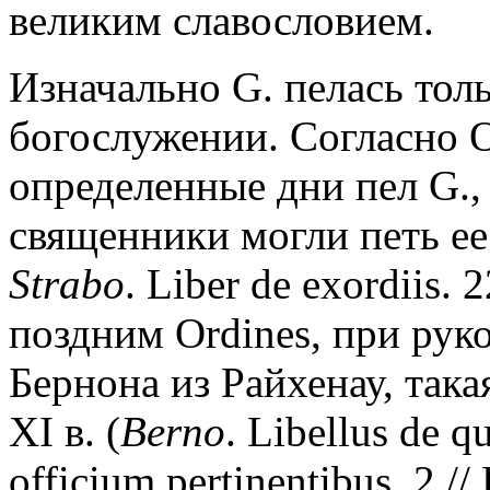
великим славословием.
Изначально G. пелась тол
богослужении. Согласно O
определенные дни пел G., 
священники могли петь ее
Strabo
. Liber de exordiis. 
поздним Ordines, при рук
Бернона из Райхенау, така
XI в. (
Berno
. Libellus de 
officium pertinentibus. 2 /