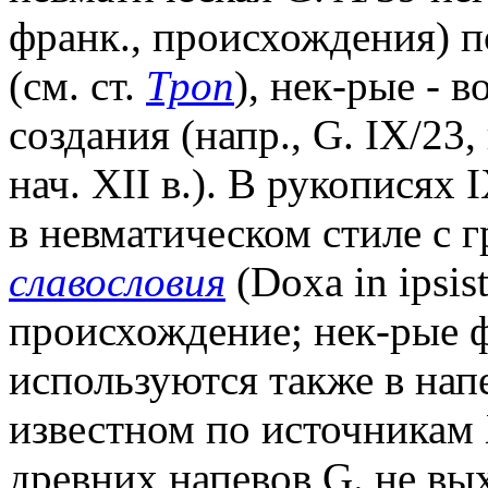
франк., происхождения) 
(см. ст.
Троп
), нек-рые - 
создания (напр., G. IX/23
нач. XII в.). В рукописях 
в невматическом стиле c г
славословия
(Doxa in ipsis
происхождение; нек-рые 
используются также в напе
известном по источникам 
древних напевов G. не вы