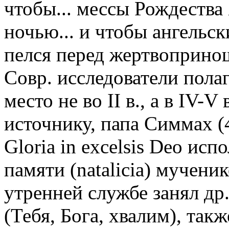
чтобы... мессы Рождества
ночью... и чтобы ангельски
пелся перед жертвоприноше
Совр. исследователи пола
место не во II в., а в IV-V
источнику, папа Симмах (
Gloria in excelsis Deo ис
памяти (natalicia) мученик
утренней службе занял др
(Тебя, Бога, хвалим), та