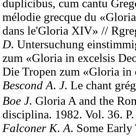
duplicibus, cum cantu Greg
mélodie grecque du «Gloria i
dans le'Gloria XIV» // Rgre
D
. Untersuchung einstimmig
zum «Gloria in excelsis De
Die Tropen zum «Gloria in 
Bescond
A
.
J
. Le chant grég
Boe
J
. Gloria A and the Ro
disciplina. 1982. Vol. 36. P
Falconer
K
.
A
. Some Early 