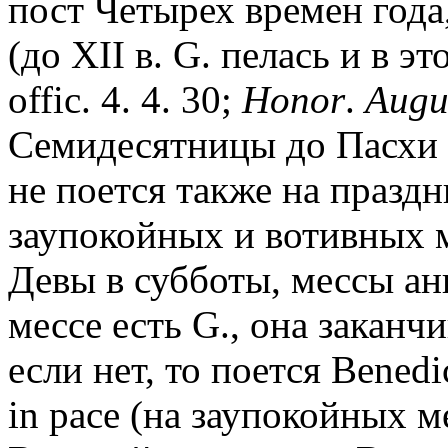
пост Четырех времен года
(до XII в. G. пелась и в эт
offic. 4. 4. 30;
Honor
.
Augu
Семидесятницы до Пасхи (
не поется также на празд
заупокойных и вотивных м
Девы в субботы, мессы анге
мессе есть G., она заканчи
если нет, то поется Bened
in pace (на заупокойных м