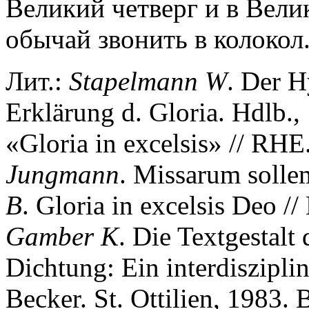
Великий четверг и в Вели
обычай звонить в колокол
Лит.:
Stapelmann
W
. Der H
Erklärung d. Gloria. Hdlb.
«Gloria in excelsis» // RHE
Jungmann
. Missarum sollem
B
. Gloria in excelsis Deo 
Gamber
K
. Die Textgestalt 
Dichtung: Ein interdiszipl
Becker. St. Ottilien, 1983. 