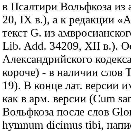
в Псалтири Вольфкоза из 
20, IX в.), а к редакции 
текст G. из амвросианског
Lib. Add. 34209, XII в.).
Александрийского кодекса 
короче) - в наличии слов Tu
19). В конце лат. версии 
как в арм. версии (Cum san
Вольфкоза после слов Glor
hymnum dicimus tibi, нап