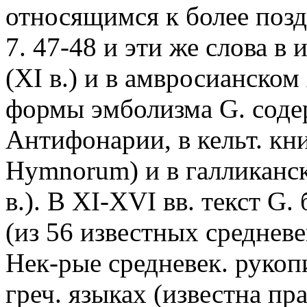
относящимся к более поздн
7. 47-48 и эти же слова в
(XI в.) и в амвросианско
формы эмболизма G. соде
Антифонарии, в кельт. кни
Hymnorum) и в галликанс
в.). В XI-XVI вв. текст G
(из 56 известных средневе
Нек-рые средневек. рукопи
греч. языках (известна п