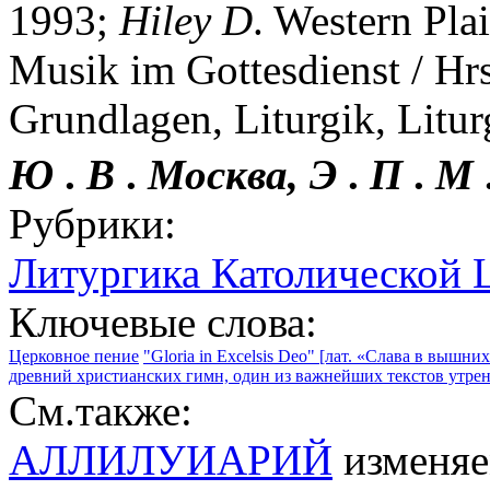
1993;
Hiley
D
. Western Pla
Musik im Gottesdienst / Hrs
Grundlagen, Liturgik, Litu
Ю
.
В
.
Москва,
Э
.
П
.
М
Рубрики:
Литургика Католической 
Ключевые слова:
Церковное пение
"Gloria in Excelsis Deo" [лат. «Слава в вышни
древний христианских гимн, один из важнейших текстов утре
См.также:
АЛЛИЛУИАРИЙ
изменяе