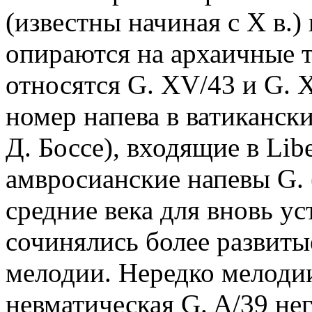
(известны начиная с X в.)
опираются на архаичные 
относятся G. XV/43 и G. 
номер напева в ватикански
Д. Боссе), входящие в Libe
амвросианские напевы G. (н
средние века для вновь у
сочинялись более развиты
мелодии. Нередко мелодии
невматическая G. A/39 не