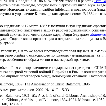
еп. М. Дж. Сполдинг. В 1869-1870 гг. участвовал в работах
Ватика
рыты новые приходы, создано неск. церковных школ, муж. акаде
пом Ионополитанским in partibus infidelium и коадъютором (вик
ступил в управление Балтиморским архиеп-ством. В 1884 г. созва
 кардинала и 17 марта 1887 г. получил титул кардинала-пресвитер
деятельностью, выступал в защиту рабочего движения и социал
ржанный архиеп. Вестминстерским кард. Генри Эдуардом
Маннинг
уда». Содействовал организации и открытию католич. ун-та в Ваш
р. армии.
 условиях, Г. в то же время противодействовал идеям т. н. амери
Testem benevolentiae», осуждающее положения «американизма» (в т
ер. особенности образа жизни в пастырской практике.
рибыл в Рим с поздравлениями и подарками от президента США Т.
в связи с первой мировой войной Г. прибыл в Рим на конклав уж
вой мирных переговоров между воюющими странами. Похоронен 
 Baltimore, 1889; The Ambassador of Christ. Baltimore, 1896.
Альм. рос. католиков. 2002. № 14. С. 15-33.
en. Baltimore, 1921;
Will
A
.
S
. Life of card. Gibbons, Archbishop of Ba
 card. Gibbons, Archbishop of Baltimore, 1834-1921. Milwaukee, 1952. 
 140, 323, 482.