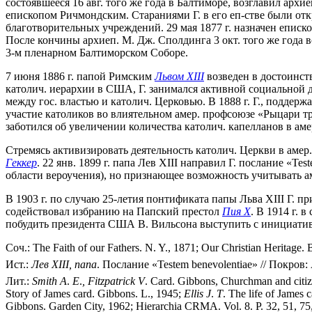
состоявшееся 16 авг. того же года в Балтиморе, возглавил архи
епископом Ричмондским. Стараниями Г. в его еп-стве были отк
благотворительных учреждений. 29 мая 1877 г. назначен еписко
После кончины архиеп. М. Дж. Сполдинга 3 окт. того же года в
3-м пленарном Балтиморском Соборе.
7 июня 1886 г. папой Римским
Львом XIII
возведен в достоинство
католич. иерархии в США, Г. занимался активной социальной 
между гос. властью и католич. Церковью. В 1888 г. Г., подде
участие католиков во влиятельном амер. профсоюзе «Рыцари тр
заботился об увеличении количества католич. капелланов в аме
Стремясь активизировать деятельность католич. Церкви в амер.
Геккер
. 22 янв. 1899 г. папа Лев XIII направил Г. послание «
области вероучения), но признающее возможность учитывать ам
В 1903 г. по случаю 25-летия понтификата папы Льва XIII Г. п
содействовал избранию на Папский престол
Пия X
. В 1914 г. 
побудить президента США В. Вильсона выступить с инициати
Соч.: The Faith of our Fathers. N. Y., 1871; Our Christian Heritage.
Ист.:
Лев
XIII,
папа
. Послание «Testem benevolentiae» // Покров: 
Лит.:
Smith
A
.
E
.
,
Fitzpatrick
V
. Card. Gibbons, Churchman and citiz
Story of James card. Gibbons. L., 1945;
Ellis
J
.
T
. The life of James
Gibbons. Garden City, 1962; Hierarchia CRMA. Vol. 8. P. 32, 51, 75,