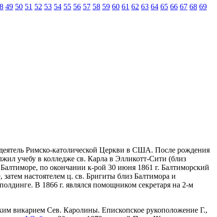
8
49
50
51
52
53
54
55
56
57
58
59
60
61
62
63
64
65
66
67
68
69
ий, деятель Римско-католической Церкви в США. После рождения
жил учебу в колледже св. Карла в Элликотт-Сити (близ
 Балтиморе, по окончании к-рой 30 июня 1861 г. Балтиморский
 затем настоятелем ц. св. Бригиты близ Балтимора и
олдинге. В 1866 г. являлся помощником секретаря на 2-м
ьским викарием Сев. Каролины. Епископское рукоположение Г.,