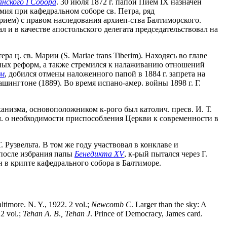
нского I Собора
. 30 июля 1872 г. папой Пием IX назначен
мия при кафедральном соборе св. Петра, ряд
арием) с правом наследования архиеп-ства Балтиморского.
л и в качестве апостольского делегата председательствовал на
а ц. св. Марии (S. Mariae trans Tiberim). Находясь во главе
ьных реформ, а также стремился к налаживанию отношений
ом
, добился отмены наложенного папой в 1884 г. запрета на
ингтоне (1889). Во время испано-амер. войны 1898 г. Г.
канизма, основоположником к-рого был католич. пресв. И. Т.
. ч. о необходимости приспособления Церкви к современности в
 Рузвельта. В том же году участвовал в конклаве и
е после избрания папы
Бенедикта XV
, к-рый пытался через Г.
в крипте кафедрального собора в Балтиморе.
ltimore. N. Y., 1922. 2 vol.;
Newcomb
C
. Larger than the sky: A
2 vol.;
Tehan
A
.
B
.
,
Tehan
J
. Prince of Democracy, James card.