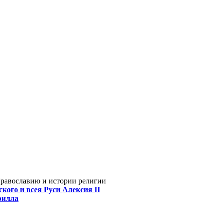
Православию и истории религии
кого и всея Руси Алексия II
рилла