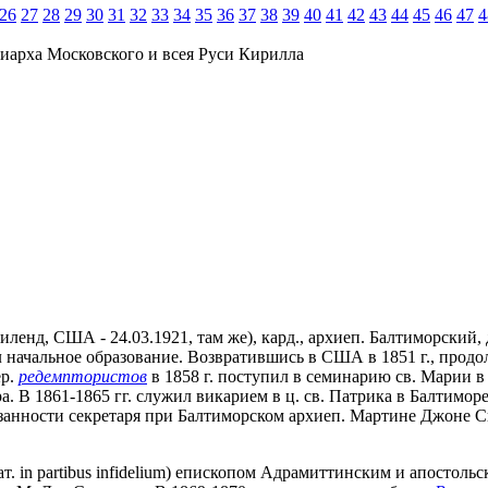
26
27
28
29
30
31
32
33
34
35
36
37
38
39
40
41
42
43
44
45
46
47
4
иарха Московского и всея Руси Кирилла
эриленд, США - 24.03.1921, там же), кард., архиеп. Балтиморск
 начальное образование. Возвратившись в США в 1851 г., продол
ер.
редемптористов
в 1858 г. поступил в семинарию св. Марии в
 В 1861-1865 гг. служил викарием в ц. св. Патрика в Балтиморе,
язанности секретаря при Балтиморском архиеп. Мартине Джоне Сп
ат. in partibus infidelium) епископом Адрамиттинским и апостол