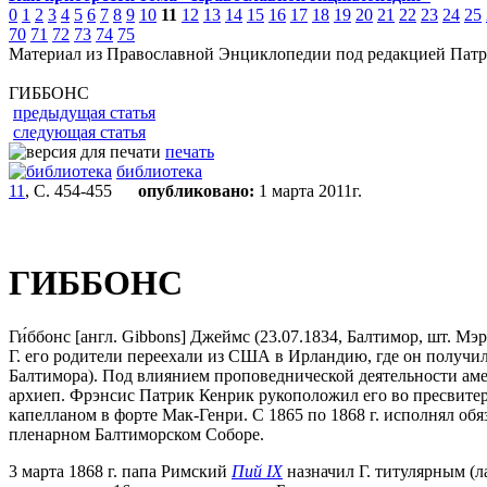
0
1
2
3
4
5
6
7
8
9
10
11
12
13
14
15
16
17
18
19
20
21
22
23
24
25
70
71
72
73
74
75
Материал из Православной Энциклопедии под редакцией Патр
ГИББОНС
предыдущая статья
следующая статья
печать
библиотека
11
, С. 454-455
опубликовано:
1 марта 2011г.
ГИББОНС
Ги́ббонс [англ. Gibbons] Джеймс (23.07.1834, Балтимор, шт. М
Г. его родители переехали из США в Ирландию, где он получил
Балтимора). Под влиянием проповеднической деятельности ам
архиеп. Фрэнсис Патрик Кенрик рукоположил его во пресвитера.
капелланом в форте Мак-Генри. С 1865 по 1868 г. исполнял об
пленарном Балтиморском Соборе.
3 марта 1868 г. папа Римский
Пий IX
назначил Г. титулярным (л