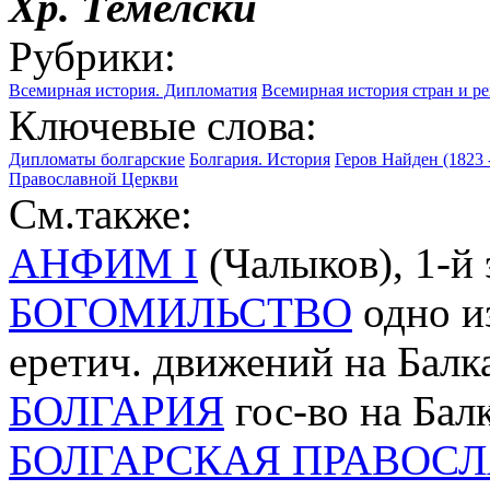
Хр.
Темелски
Рубрики:
Всемирная история. Дипломатия
Всемирная история стран и р
Ключевые слова:
Дипломаты болгарские
Болгария. История
Геров Найден (1823 
Православной Церкви
См.также:
АНФИМ I
(Чалыков), 1-й 
БОГОМИЛЬСТВО
одно и
еретич. движений на Балк
БОЛГАРИЯ
гос-во на Бал
БОЛГАРСКАЯ ПРАВОС