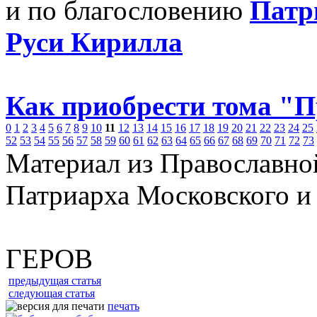
и по благословению
Патр
Руси Кирилла
Как приобрести тома "
0
1
2
3
4
5
6
7
8
9
10
11
12
13
14
15
16
17
18
19
20
21
22
23
24
25
52
53
54
55
56
57
58
59
60
61
62
63
64
65
66
67
68
69
70
71
72
73
Материал из Православно
Патриарха Московского и
ГЕРОВ
предыдущая статья
следующая статья
печать