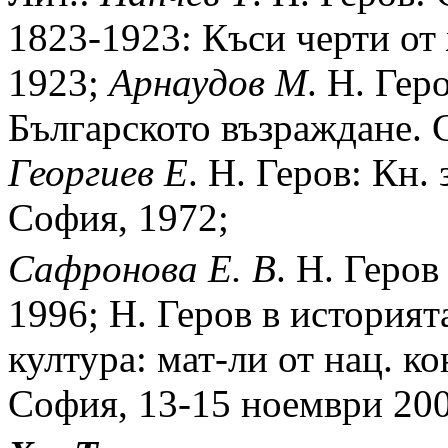
1823-1923: Къси черти от
1923;
Арнаудов
М
. Н. Гер
Българското възраждане. С
Георгиев
Е
. Н. Геров: Кн.
София, 1972;
Сафронова
Е. В
. Н. Геро
1996; Н. Геров в историят
култура: мат-ли от нац. к
София, 13-15 ноември 200