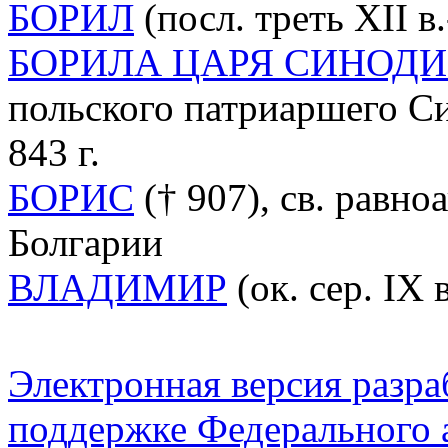
БОРИЛ
(посл. треть XII в.
БОРИЛА ЦАРЯ СИНОД
польского патриаршего С
843 г.
БОРИС
(† 907), св. равноа
Болгарии
ВЛАДИМИР
(ок. сер. IX 
Электронная версия разр
поддержке Федерального а