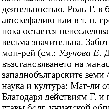
деятельностью. Роль Г. в 
автокефалию или в т. н. г
пока остается неисследова
весьма значительна. Забот
мон-рей (см.:
Узунова Е
. 
възстановяването на мана
западнобългарските земи /
наука и култура: Мат-ли о
Благодаря действиям Г. и
главы болг. униатской об