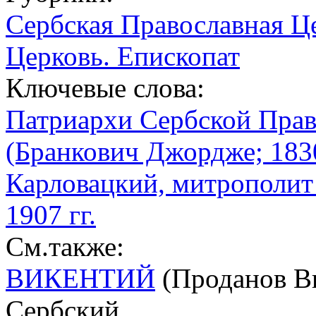
Сербская Православная Ц
Церковь. Епископат
Ключевые слова:
Патриархи Сербской Пра
(Бранкович Джордже; 183
Карловацкий, митрополит
1907 гг.
См.также:
ВИКЕНТИЙ
(Проданов Ви
Сербский