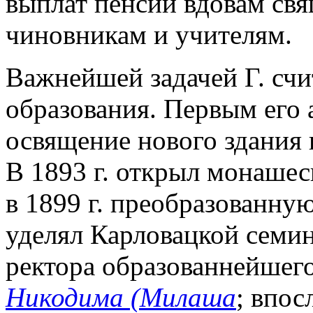
выплат пенсий вдовам св
чиновникам и учителям.
Важнейшей задачей Г. сч
образования. Первым его 
освящение нового здания
В 1893 г. открыл монаше
в 1899 г. преобразованну
уделял Карловацкой семин
ректора образованнейшего
Никодима (Милаша
; впос