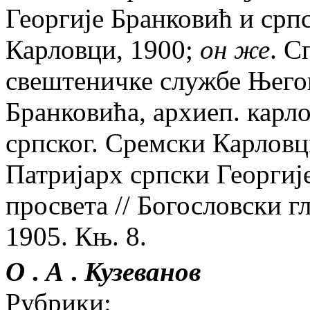
Георгиjе Бранковић и срп
Карловци, 1900;
он же
. С
свештеничке службе Његов
Бранковића, архиеп. карло
српског. Сремски Карловц
Патриjарх српски Георгиj
просвета // Богословски 
1905. Књ. 8.
О
.
А
.
Кузеванов
Рубрики: