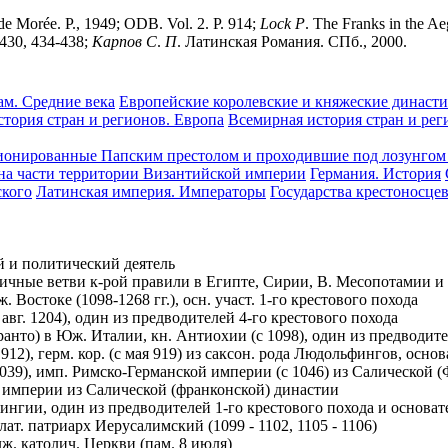
 de Morée. P., 1949; ODB. Vol. 2. P. 914;
Lock
P
. The Franks in the A
-430, 434-438;
Карпов
С
.
П
. Латинская Романия. СПб., 2000.
ам. Средние века
Европейские королевские и княжеские династ
тория стран и регионов. Европа
Всемирная история стран и рег
ционированные Папским престолом и проходившие под лозунгом 
 на части территории Византийской империи
Германия. История
ского
Латинская империя. Императоры
Государства крестоносце
й и политический деятель
чные ветви к-рой правили в Египте, Сирии, В. Месопотамии и Йем
 Востоке (1098-1268 гг.), осн. участ. 1-го крестового похода
авг. 1204), один из предводителей 4-го крестового похода
ранто) в Юж. Италии, кн. Антиохии (с 1098), один из предводите
. 912), герм. кор. (с мая 919) из саксон. рода Людольфингов, осн
 с 1039), имп. Римско-Германской империи (с 1046) из Салической
ой империи из Салической (франконской) династии
арингии, один из предводителей 1-го крестового похода и основ
лат. патриарх Иерусалимский (1099 - 1102, 1105 - 1106)
лж. католич. Церкви (пам. 8 июля)