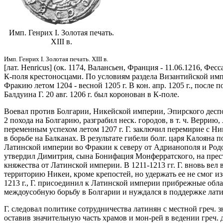
Имп. Генрих I. Золотая печать.
XIII в.
Имп. Генрих I. Золотая печать. XIII в.
[лат. Henricus] (ок. 1174, Валансьен, Франция - 11.06.1216, Фесс
К-поля крестоносцами. По условиям раздела Византийской импе
Фракию летом 1204 - весной 1205 г. В кон. апр. 1205 г., после
Балдуина Г. 20 авг. 1206 г. был коронован в К-поле.
Воевал против Болгарии, Никейской империи, Эпирского деспо
2 похода на Болгарию, разграбил неск. городов, в т. ч. Верри
переменным успехом летом 1207 г. Г. заключил перемирие с 
в борьбе на Балканах. В результате гибели болг. царя Калояна
Латинской империи во Фракии к северу от Адрианополя и Родоп.
утвердил Димитрия, сына Бонифация Монферратского, на прес
княжества от Латинской империи. В 1211-1213 гг. Г. вновь вел
территорию Никеи, кроме крепостей, но удержать ее не смог и
1213 г., Г. присоединил к Латинской империи прибрежные обла
междоусобную борьбу в Болгарии и нуждался в поддержке латин
Г. следовал политике сотрудничества латинян с местной греч. 
оставив значительную часть храмов и мон-рей в ведении греч. 