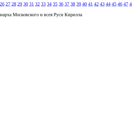
26
27
28
29
30
31
32
33
34
35
36
37
38
39
40
41
42
43
44
45
46
47
4
иарха Московского и всея Руси Кирилла