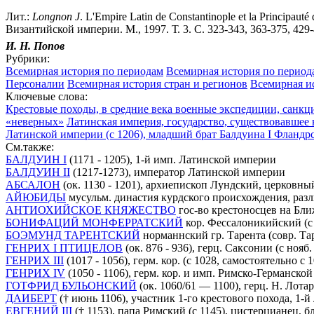
Лит.:
Longnon
J
. L'Empire Latin de Constantinople et la Principauté
Византийской империи. М., 1997. Т. 3. С. 323-343, 363-375, 429
И. Н. Попов
Рубрики:
Всемирная история по периодам
Всемирная история по период
Персоналии
Всемирная история стран и регионов
Всемирная ис
Ключевые слова:
Крестовые походы, в средние века военные экспедиции, санк
«неверных»
Латинская империя, государство, существовавшее
Латинской империи (с 1206), младший брат Балдуина I Фландр
См.также:
БАЛДУИН I
(1171 - 1205), 1-й имп. Латинской империи
БАЛДУИН II
(1217-1273), император Латинской империи
АБСАЛОН
(ок. 1130 - 1201), архиепископ Лундский, церковны
АЙЮБИДЫ
мусульм. династия курдского происхождения, разли
АНТИОХИЙСКОЕ КНЯЖЕСТВО
гос-во крестоносцев на Ближ.
БОНИФАЦИЙ МОНФЕРРАТСКИЙ
кор. Фессалоникийский (с 
БОЭМУНД ТАРЕНТСКИЙ
норманнский гр. Тарента (совр. Та
ГЕНРИХ I ПТИЦЕЛОВ
(ок. 876 - 936), герц. Саксонии (с нояб
ГЕНРИХ III
(1017 - 1056), герм. кор. (с 1028, самостоятельно
ГЕНРИХ IV
(1050 - 1106), герм. кор. и имп. Римско-Германск
ГОТФРИД БУЛЬОНСКИЙ
(ок. 1060/61 — 1100), герц. Н. Лот
ДАИБЕРТ
(† июнь 1106), участник 1-го крестового похода, 1-й 
ЕВГЕНИЙ III
(† 1153), папа Римский (с 1145), цистерцианец, б