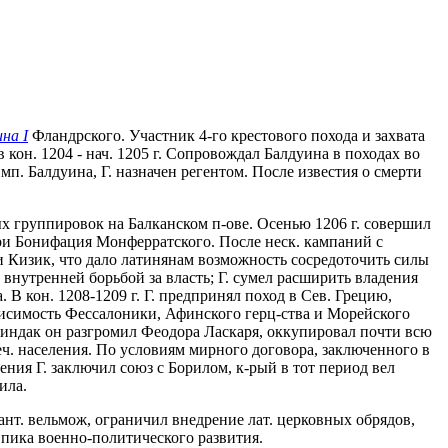
на I
Фландрского. Участник 4-го крестового похода и захвата
он. 1204 - нач. 1205 г. Сопровождал Балдуина в походах во
мп. Балдуина, Г. назначен регентом. После известия о смерти
х группировок на Балканском п-ове. Осенью 1206 г. совершил
чери Бонифация Монферратского. После неск. кампаний с
 Кизик, что дало латинянам возможность сосредоточить силы
 внутренней борьбой за власть; Г. сумел расширить владения
В кон. 1208-1209 г. Г. предпринял поход в Сев. Грецию,
висимость Фессалоники, Афинского герц-ства и Морейского
 Риндак он разгромил Феодора Ласкаря, оккупировал почти всю
еч. населения. По условиям мирного договора, заключенного в
ния Г. заключил союз с Борилом, к-рый в тот период вел
ила.
зант. вельмож, ограничил внедрение лат. церковных обрядов,
 пика военно-политического развития.