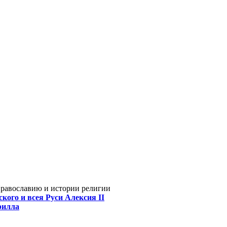
Православию и истории религии
кого и всея Руси Алексия II
рилла