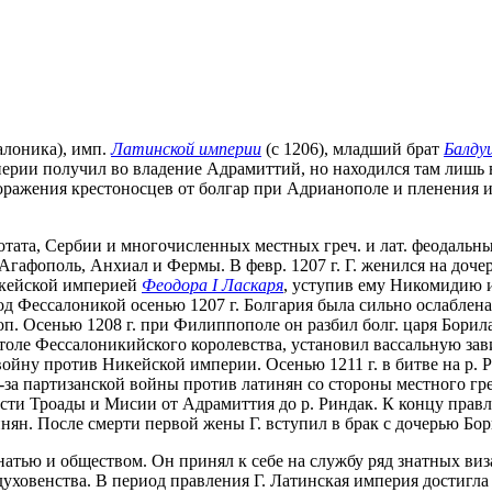
алоника),
имп.
Латинской империи
(с 1206), младший брат
Балдуи
рии получил во владение Адрамиттий, но находился там лишь в к
 поражения крестоносцев от болгар при Адрианополе и пленения и
тата, Сербии и многочисленных местных греч. и лат. феодальны
ю, Агафополь, Анхиал и Фермы. В февр. 1207 г. Г. женился на до
Никейской империей
Феодора I Ласкаря
, уступив ему Никомидию и
 под Фессалоникой осенью 1207 г. Болгария была сильно ослаблена
 Осенью 1208 г. при Филиппополе он разбил болг. царя Борила. 
толе Фессалоникийского королевства, установил вассальную за
 войну против Никейской империи. Осенью 1211 г. в битве на р.
з-за партизанской войны против латинян со стороны местного гр
сти Троады и Мисии от Адрамиттия до р. Риндак. К концу правле
ян. После смерти первой жены Г. вступил в брак с дочерью Бор
знатью и обществом. Он принял к себе на службу ряд знатных ви
духовенства. В период правления Г. Латинская империя достигла