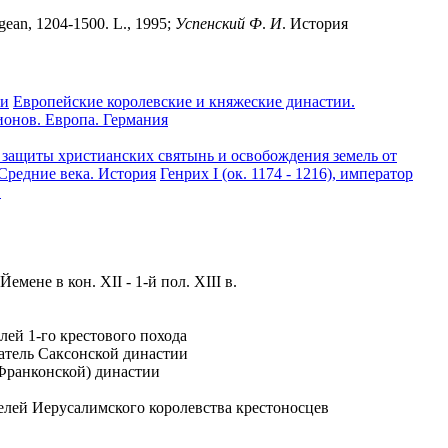
egean, 1204-1500. L., 1995;
Успенский
Ф
.
И
. История
ии
Европейские королевские и княжеские династии.
ионов. Европа. Германия
защиты христианских святынь и освобождения земель от
Средние века. История
Генрих I (ок. 1174 - 1216), император
в
ене в кон. XII - 1-й пол. ХIII в.
лей 1-го крестового похода
ователь Саксонской династии
 (Франконской) династии
ателей Иерусалимского королевства крестоносцев