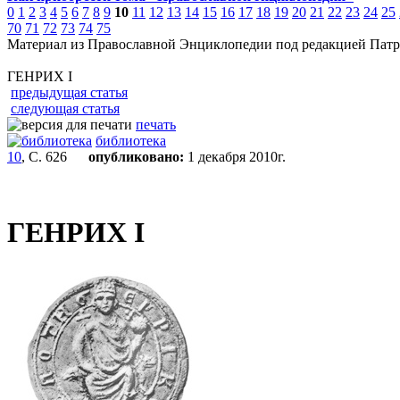
0
1
2
3
4
5
6
7
8
9
10
11
12
13
14
15
16
17
18
19
20
21
22
23
24
25
70
71
72
73
74
75
Материал из Православной Энциклопедии под редакцией Патр
ГЕНРИХ I
предыдущая статья
следующая статья
печать
библиотека
10
, С. 626
опубликовано:
1 декабря 2010г.
ГЕНРИХ I