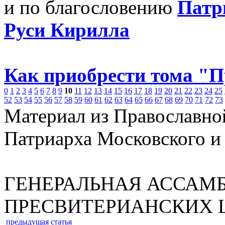
и по благословению
Патр
Руси Кирилла
Как приобрести тома "
0
1
2
3
4
5
6
7
8
9
10
11
12
13
14
15
16
17
18
19
20
21
22
23
24
25
52
53
54
55
56
57
58
59
60
61
62
63
64
65
66
67
68
69
70
71
72
73
Материал из Православно
Патриарха Московского и
ГЕНЕРАЛЬНАЯ АССАМ
ПРЕСВИТЕРИАНСКИХ 
предыдущая статья