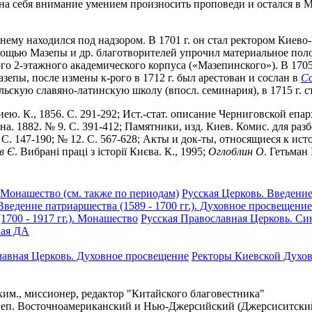
ил на себя внимание умением произносить проповеди и остался в 
ежнему находился под надзором. В 1701 г. он стал ректором Кие
мощью Мазепы и др. благотворителей упрочил материальное пол
го 2-этажного академического корпуса («Мазепинского»). В 1705
епы, после измены к-рого в 1712 г. был арестован и сослан в
Со
скую славяно-латинскую школу (впосл. семинария), в 1715 г. ст
ю. К., 1856. С. 291-292; Ист.-стат. описание Черниговской епар
на. 1882. № 9. С. 391-412; Памятники, изд. Киев. Комис. для разбо
. С. 147-190; № 12. С. 567-628; Акты и док-ты, относящиеся к исто
в
Є
. Вибранi працi з icтоpiï Києва. К., 1995;
Оглоблин
О
. Гетьман 
 Монашество (см. также по периодам)
Русская Церковь. Введение 
Введение патриаршества (1589 - 1700 гг.). Духовное просвещение
700 - 1917 гг.). Монашество
Русская Православная Церковь. Син
кая ДА
лавная Церковь. Духовное просвещение
Ректоры Киевской Духо
хим., миссионер, редактор "Китайского благовестника"
хиеп. Восточноамериканский и Нью-Джерсийский (Джерсиситский