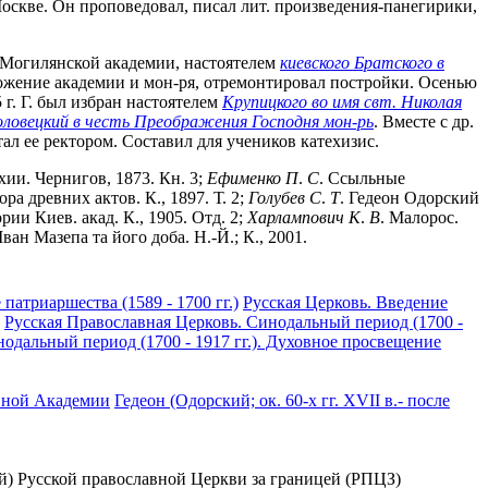
Москве. Он проповедовал, писал лит. произведения-панегирики,
во-Могилянской академии, настоятелем
киевского Братского в
ожение академии и мон-ря, отремонтировал постройки. Осенью
 г. Г. был избран настоятелем
Крупицкого во имя свт. Николая
ловецкий в честь Преображения Господня мон-рь
. Вместе с др.
ал ее ректором. Составил для учеников катехизис.
хии. Чернигов, 1873. Кн. 3;
Ефименко
П
.
С
. Ссыльные
ра древних актов. К., 1897. Т. 2;
Голубев
С
.
Т
. Гедеон Одорский
рии Киев. акад. К., 1905. Отд. 2;
Харлампович
К
.
В
. Малорос.
Iван Мазепа та його доба. Н.-Й.; К., 2001.
патриаршества (1589 - 1700 гг.)
Русская Церковь. Введение
Русская Православная Церковь. Синодальный период (1700 -
одальный период (1700 - 1917 гг.). Духовное просвещение
вной Академии
Гедеон (Одорский; ок. 60-х гг. XVII в.- после
) Русской православной Церкви за границей (РПЦЗ)