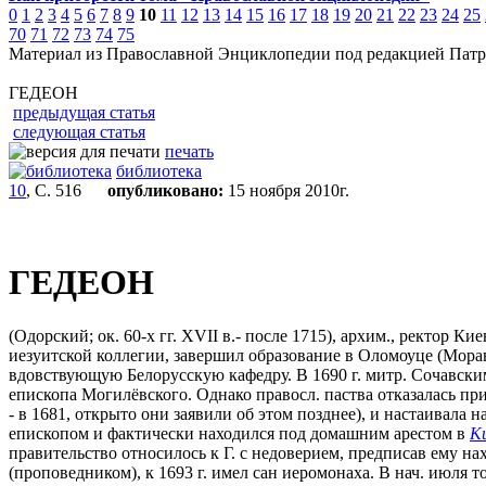
0
1
2
3
4
5
6
7
8
9
10
11
12
13
14
15
16
17
18
19
20
21
22
23
24
25
70
71
72
73
74
75
Материал из Православной Энциклопедии под редакцией Патр
ГЕДЕОН
предыдущая статья
следующая статья
печать
библиотека
10
, С. 516
опубликовано:
15 ноября 2010г.
ГЕДЕОН
(Одорский; ок. 60-х гг. XVII в.- после 1715), архим., ректор 
иезуитской коллегии, завершил образование в Оломоуце (Мора
вдовствующую Белорусскую кафедру. В 1690 г. митр. Сочавск
епископа Могилёвского. Однако правосл. паства отказалась пр
- в 1681, открыто они заявили об этом позднее), и настаивала
епископом и фактически находился под домашним арестом в
К
правительство относилось к Г. с недоверием, предписав ему на
(проповедником), к 1693 г. имел сан иеромонаха. В нач. июля 