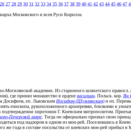
26
27
28
29
30
31
32
33
34
35
36
37
38
39
40
41
42
43
44
45
46
47
4
иарха Московского и всея Руси Кирилла
Киево-Могилянской академии. Из старинного шляхетского правосл. 
вия), где принял монашество в ордене
василиан
. Польск. кор.
Ян 
им Досифеем, еп. Львовским
Иосифом (Шумлянским)
и еп. Перем
инять епископа, рукоположенного архиереями, близкими к униат
 на подтверждении хиротонии Г. Киевским митрополитом. Приехав
иево-Печерской лавре
. Тогда он официально признал свою принад
ходиться под надзором в одном из мон-рей. Поселившись в Киево-
того же года в составе посольства от киевских мон-рей прибыл 