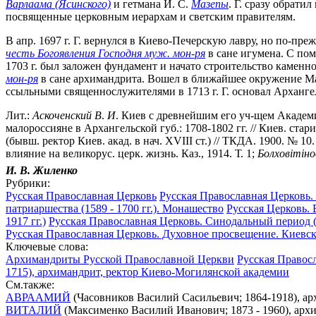
Варлаама (Ясинского)
и гетмана И. С.
Мазепы
. Г. сразу обрат
посвященные церковным иерархам и светским правителям.
В апр. 1697 г. Г. вернулся в Киево-Печерскую лавру, но по-пр
честь Богоявления Господня муж. мон-ря
в сане игумена. С по
1703 г. был заложен фундамент и начато строительство каменно
мон-ря
в сане архимандрита. Вошел в ближайшее окружение Маз
ссыльными священнослужителями в 1713 г. Г. основал Архангель
Лит.:
Аскоченский
В
.
И
. Киев с древнейшим его уч-щем Академие
малороссияне в Архангельской губ.: 1708-1802 гг. // Киев. стари
(бывш. ректор Киев. акад. в нач. XVIII ст.) // ТКДА. 1900. № 10
влияние на великорус. церк. жизнь. Каз., 1914. Т. 1;
Болховiтiно
И. В. Жиленко
Рубрики:
Русская Православная Церковь
Русская Православная Церковь.
патриаршества (1589 - 1700 гг.). Монашество
Русская Церковь. 
1917 гг.)
Русская Православная Церковь. Синодальный период (1
Русская Православная Церковь. Духовное просвещение. Киевс
Ключевые слова:
Архимандриты Русской Православной Церкви
Русская Правос
1715), архимандрит, ректор Киево-Могилянской академии
См.также:
АВРААМИЙ
(Часовников Василий Сасильевич; 1864-1918), ар
ВИТАЛИЙ
(Максименко Василий Иванович; 1873 - 1960), ар