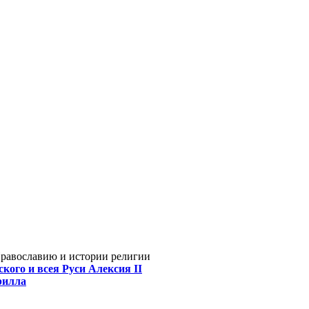
Православию и истории религии
кого и всея Руси Алексия II
рилла