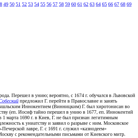
8
49
50
51
52
53
54
55
56
57
58
59
60
61
62
63
64
65
66
67
68
69
рода. Перешел в унию; вероятно, с 1674 г. обучался в Львовской
Собеский
предложил Г. перейти в Православие и занять
ышльским Иннокентием (Винницким) Г. был хиротонисан во
ству (еп. Иосиф тайно перешел в унию в 1677, еп. Иннокентий
 1 марта 1690 г. в Киев, Г. не был признан легитимным
лежность к униатству и заявил о разрыве с ним. Московское
Печерской лавре, Г. с 1691 г. служил «казнодеем»
в Москву с рекомендательными письмами от Киевского митр.