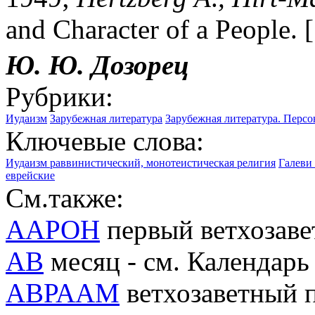
and Character of a People. 
Ю. Ю. Дозорец
Рубрики:
Иудаизм
Зарубежная литература
Зарубежная литература. Перс
Ключевые слова:
Иудаизм раввинистический, монотеистическая религия
Галеви 
еврейские
См.также:
ААРОН
первый ветхозав
АВ
месяц - см. Календарь
АВРААМ
ветхозаветный п