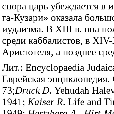
спора царь убеждается в 
га-Кузари» оказала больш
иудаизма. В XIII в. она п
среди каббалистов, в XIV
Аристотеля, а позднее сре
Лит.: Encyclopaedia Judaica
Еврейская энциклопедия. С
73;
Druck
D
. Yehudah Halev
1941;
Kaiser
R
. Life and T
1949;
Hertzberg
A
.
,
Hirt-M