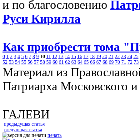
и по благословению
Патр
Руси Кирилла
Как приобрести тома "
0
1
2
3
4
5
6
7
8
9
10
11
12
13
14
15
16
17
18
19
20
21
22
23
24
25
52
53
54
55
56
57
58
59
60
61
62
63
64
65
66
67
68
69
70
71
72
73
Материал из Православно
Патриарха Московского и
ГАЛЕВИ
предыдущая статья
следующая статья
печать