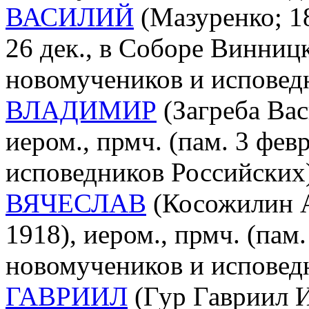
ВАСИЛИЙ
(Мазуренко; 18
26 дек., в Соборе Винниц
новомучеников и исповед
ВЛАДИМИР
(Загреба Ва
иером., прмч. (пам. 3 фев
исповедников Российских
ВЯЧЕСЛАВ
(Косожилин А
1918), иером., прмч. (пам.
новомучеников и исповед
ГАВРИИЛ
(Гур Гавриил И