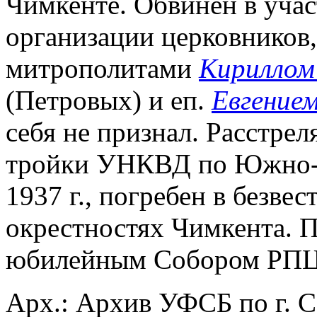
Чимкенте. Обвинен в уча
организации церковников,
митрополитами
Кириллом
(Петровых) и еп.
Евгение
себя не признал. Расстре
тройки УНКВД по Южно-Ка
1937 г., погребен в безве
окрестностях Чимкента. 
юбилейным Собором РПЦ 
Арх.: Архив УФСБ по г. С