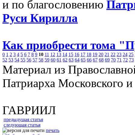
и по благословению
Патр
Руси Кирилла
Как приобрести тома "
0
1
2
3
4
5
6
7
8
9
10
11
12
13
14
15
16
17
18
19
20
21
22
23
24
25
52
53
54
55
56
57
58
59
60
61
62
63
64
65
66
67
68
69
70
71
72
73
Материал из Православно
Патриарха Московского и
ГАВРИИЛ
предыдущая статья
следующая статья
печать