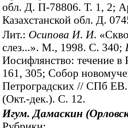
обл. Д. П-78806. Т. 1, 2
Казахстанской обл. Д. 074
Лит.:
Осипова
И
.
И
. «Скв
слез...». М., 1998. С. 340;
Иосифлянство: течение в Р
161, 305; Собор новомуче
Петроградских // СПб ЕВ.
(Окт.-дек.). С. 12.
Игум.
Дамаскин
(Орловс
Рубрики: