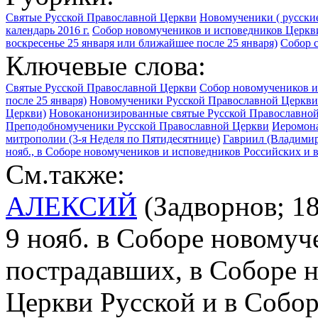
Святые Русской Православной Церкви
Новомученики ( русские
календарь 2016 г.
Собор новомучеников и исповедников Церкви
воскресенье 25 января или ближайшее после 25 января)
Собор 
Ключевые слова:
Святые Русской Православной Церкви
Собор новомучеников и
после 25 января)
Новомученики Русской Православной Церкви 
Церкви)
Новоканонизированные святые Русской Православной
Преподобномученики Русской Православной Церкви
Иеромона
митрополии (3-я Неделя по Пятидесятнице)
Гавриил (Владимир
нояб., в Соборе новомучеников и исповедников Российских и 
См.также:
АЛЕКСИЙ
(Задворнов; 18
9 нояб. в Соборе новомуч
пострадавших, в Соборе 
Церкви Русской и в Собо