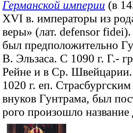
Германской империи
(в 14
XVI в. императоры из род
веры» (лат. defensor fide
был предположительно Гун
В. Эльзаса. С 1090 г. Г.- 
Рейне и в Ср. Швейцарии.
1020 г. еп. Страсбургским
внуков Гунтрама, был пос
рого произошло название 