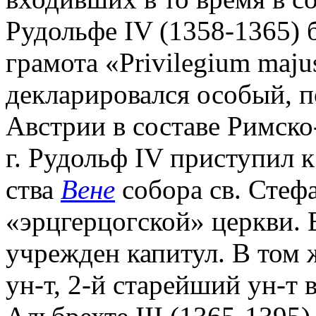
Рудольфе IV (1358-1365) 
грамота «Privilegium majus
декларировался особый, п
Австрии в составе Римско
г. Рудольф IV приступил к
ства
Вене
собора св. Стефа
«эрцгерцогской» церкви. 
учрежден капитул. В том 
ун-т, 2-й старейший ун-т 