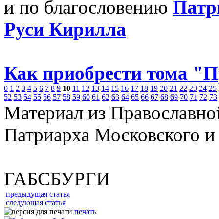
и по благословению
Патр
Руси Кирилла
Как приобрести тома "
0
1
2
3
4
5
6
7
8
9
10
11
12
13
14
15
16
17
18
19
20
21
22
23
24
25
52
53
54
55
56
57
58
59
60
61
62
63
64
65
66
67
68
69
70
71
72
73
Материал из Православно
Патриарха Московского и
ГАБСБУРГИ
предыдущая статья
следующая статья
печать