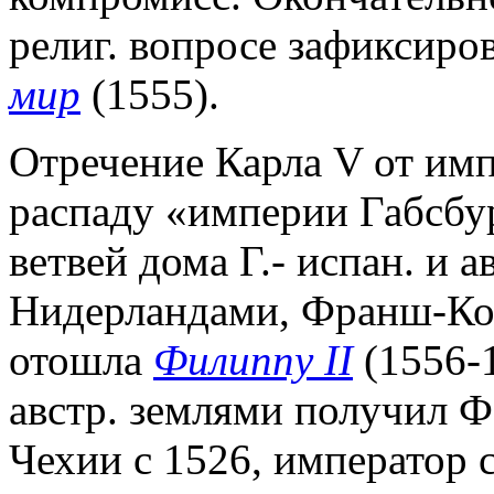
религ. вопросе зафиксиро
мир
(1555).
Отречение Карла V от имп
распаду «империи Габсбу
ветвей дома Г.- испан. и а
Нидерландами, Франш-Кон
отошла
Филиппу II
(1556-1
австр. землями получил Ф
Чехии с 1526, император с