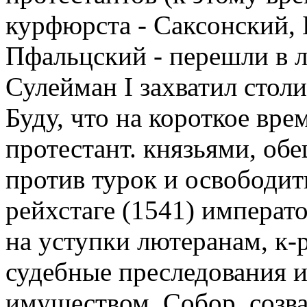
курфюрста - Саксонский,
Пфальцский - перешли в лю
Сулейман I захватил стол
Буду, что на короткое вре
протестант. князьями, о
против турок и освободит
рейхстаге (1541) императ
на уступки лютеранам, к-
судебные преследования 
имуществом. Собор, созван