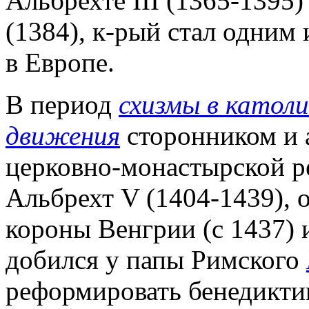
Альбрехте III (1365-1395
(1384), к-рый стал одним
в Европе.
В период
схизмы в католи
движения
сторонником и 
церковно-монастырской р
Альбрехт V (1404-1439), 
короны Венгрии (c 1437) и
добился у папы Римского
реформировать бенедиктин