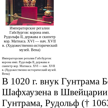
Императорские регалии
Габсбургов: корона имп.
Рудольфа II, держава и скипетр
кор. Матиаса. XVI — нач. XVII
в. (Художественно-исторический
музей. Вена)
Императорские регалии Габсбургов:
корона имп. Рудольфа II, держава и
скипетр кор. Матиаса. XVI — нач. XVII
в. (Художественно-исторический музей.
Вена)
В 1020 г. внук Гунтрама Б
Шафхаузена в Швейцарии 
Гунтрама, Рудольф († 1063