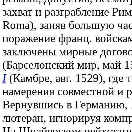
захват и разграбление Ри
Roma), заняв большую час
поражение франц. войскам
заключены мирные догов
(Барселонский мир, май 1
I
(Камбре, авг. 1529), где
намерения совместной и 
Вернувшись в Германию, К
лютеран, игнорируя компр
На Шпайерском рейхстаге 