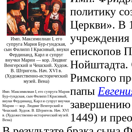
политику со
Церкви». В 
учреждения 
Имп. Максимилиан I, его
супруга Мария Бур-гундская,
епископов П
сын Филипп I Красивый, внуки
Фердинанд, Карл и супруг
внучки Марии — кор. Людвиг
Нойштадта. 
Венгерский и Чешский. Худож.
В. Штригель. Нач. XVI в.
Римского пр
(Художественно-исторический
музей. Вена)
папы
Евгени
Имп. Максимилиан I, его супруга Мария
Бур-гундская, сын Филипп I Красивый,
завершени
внуки Фердинанд, Карл и супруг внучки
Марии — кор. Людвиг Венгерский и
Чешский. Худож. В. Штригель. Нач. XVI
1449) и пре
в. (Художественно-исторический музей.
Вена)
В результате брака сына 