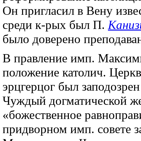
Он пригласил в Вену изве
среди к-рых был П.
Каниз
было доверено преподаван
В правление имп. Максими
положение католич. Церк
эрцгерцог был заподозрен
Чуждый догматической же
«божественное равноправ
придворном имп. совете за