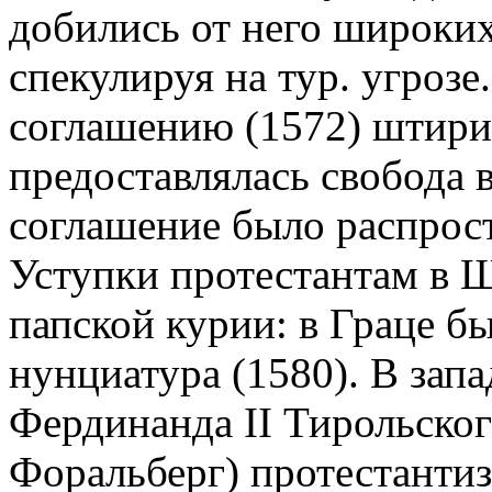
добились от него широких 
спекулируя на тур. угрозе
соглашению (1572) штир
предоставлялась свобода в
соглашение было распрост
Уступки протестантам в 
папской курии: в Граце б
нунциатура (1580). В запа
Фердинанда II Тирольског
Форальберг) протестанти