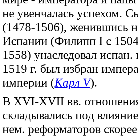
не увенчалась успехом. 
(1478-1506), женившись н
Испании (Филипп I с 1504
1558) унаследовал испан. п
1519 г. был избран импер
империи (
Карл V
).
В XVI-XVII вв. отношения
складывались под влияни
нем. реформаторов скорее