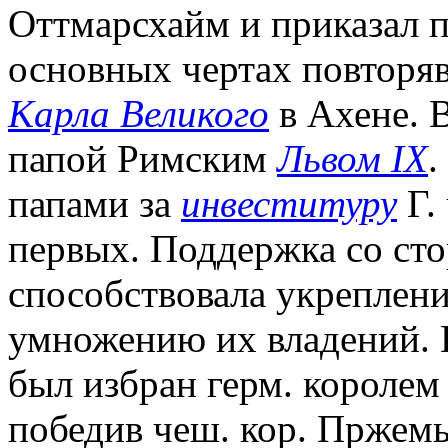
Оттмарсхайм и приказал п
основных чертах повторя
Карла Великого
в Ахене. В
папой Римским
Львом IХ
.
папами за
инвеституру
Г.
первых. Поддержка со ст
способствовала укреплени
умножению их владений. В
был избран герм. королем 
победив чеш. кор. Пржемы