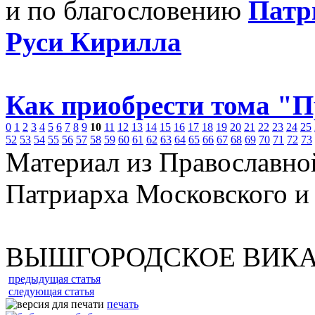
и по благословению
Патр
Руси Кирилла
Как приобрести тома "
0
1
2
3
4
5
6
7
8
9
10
11
12
13
14
15
16
17
18
19
20
21
22
23
24
25
52
53
54
55
56
57
58
59
60
61
62
63
64
65
66
67
68
69
70
71
72
73
Материал из Православно
Патриарха Московского и
ВЫШГОРОДСКОЕ ВИК
предыдущая статья
следующая статья
печать