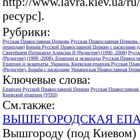
http://www.lavra.kiev.ua/ru
ресурс].
Рубрики:
Русская Православная Церковь
Русская Православная Церковь. 
периодам)
Борьба Русской Православной Церкви с расколами (с
Святейшем Патриархе Алексии II (Ридигере) (1990 -2008)
Русс
(Ридигере) (1990 -2008). Епархии и экзархаты
Русская Правосла
Епархии и экзархаты. Украина. Киевская епархия
Русская Прав
(Ридигере). Борьба с расколами
Украинская Православная Церк
Ключевые слова:
Епархии Русской Православной Церкви
Русская Православная 
Киевской епархии (УПЦ)
См.также:
ВЫШЕГОРОДСКАЯ ЕП
Вышгороду (под Киевом)