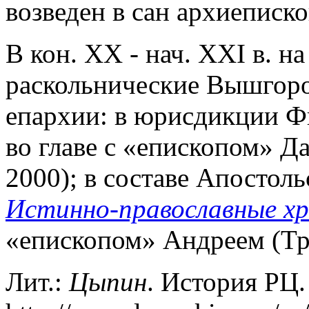
возведен в сан архиеписко
В кон. XX - нач. XXI в. н
раскольнические Вышгоро
епархии: в юрисдикции Ф
во главе с «епископом» Д
2000); в составе Апостол
Истинно-православные х
«епископом» Андреем (Трег
Лит.:
Цыпин
. История РЦ.