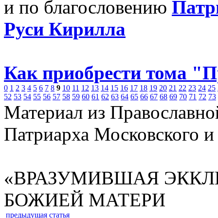
и по благословению
Патр
Руси Кирилла
Как приобрести тома "
0
1
2
3
4
5
6
7
8
9
10
11
12
13
14
15
16
17
18
19
20
21
22
23
24
25
52
53
54
55
56
57
58
59
60
61
62
63
64
65
66
67
68
69
70
71
72
73
Материал из Православно
Патриарха Московского и
«ВРАЗУМИВШАЯ ЭККЛ
БОЖИЕЙ МАТЕРИ
предыдущая статья