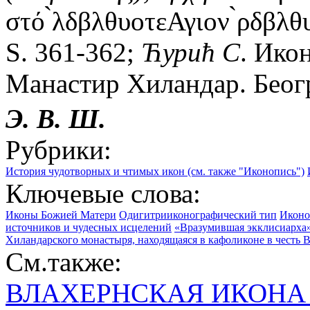
στό ̀λδβλθυοτεΑγιον ̀ρδβλ
S. 361-362;
Ћурић
С
. Икон
Манастир Хиландар. Беогр
Э.
В.
Ш.
Рубрики:
История чудотворных и чтимых икон (см. также "Иконопись")
Ключевые слова:
Иконы Божией Матери
Одигитрииконографический тип
Иконо
источников и чудесных исцелений
«Вразумившая экклисиарха»,
Хиландарского монастыря, находящаяся в кафоликоне в честь 
См.также:
ВЛАХЕРНСКАЯ ИКОНА