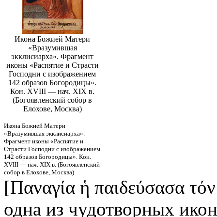
Икона Божией Матери
«Вразумившая
экклисиарха». Фрагмент
иконы «Распятие и Страсти
Господни с изображением
142 образов Богородицы».
Кон. XVIII — нач. XIX в.
(Богоявленский собор в
Елохове, Москва)
Икона Божией Матери
«Вразумившая экклисиарха».
Фрагмент иконы «Распятие и
Страсти Господни с изображением
142 образов Богородицы». Кон.
XVIII — нач. XIX в. (Богоявленский
собор в Елохове, Москва)
[Παναγία ἡ παιδεύσασα τόν
одна из чудотворных икон