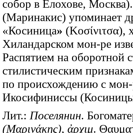
собор в Елохове, Москва)
(Маринакис) упоминает др.
«Косиница
»
(Κοσίνιτσα), 
Хиландарском мон-ре изв
Распятием на оборотной с
стилистическим признакам 
по происхождению с мон
Икосифиниссы (Косиницы
Лит.:
Поселянин
. Богомате
(Μαρινάκης),
ἀρχιμ
. Θαυμα