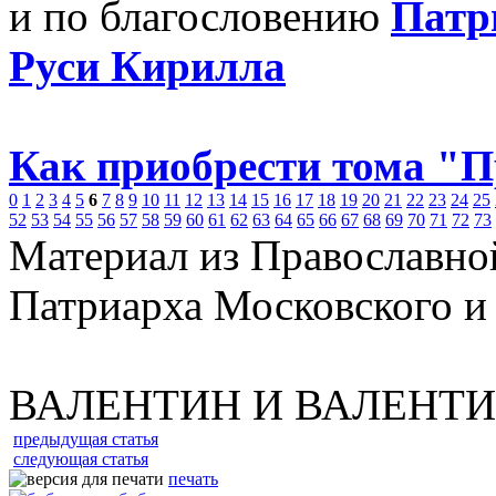
и по благословению
Патр
Руси Кирилла
Как приобрести тома "
0
1
2
3
4
5
6
7
8
9
10
11
12
13
14
15
16
17
18
19
20
21
22
23
24
25
52
53
54
55
56
57
58
59
60
61
62
63
64
65
66
67
68
69
70
71
72
73
Материал из Православно
Патриарха Московского и
ВАЛЕНТИН И ВАЛЕНТ
предыдущая статья
следующая статья
печать