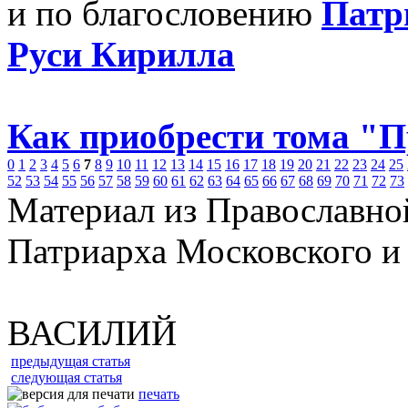
и по благословению
Патр
Руси Кирилла
Как приобрести тома "
0
1
2
3
4
5
6
7
8
9
10
11
12
13
14
15
16
17
18
19
20
21
22
23
24
25
52
53
54
55
56
57
58
59
60
61
62
63
64
65
66
67
68
69
70
71
72
73
Материал из Православно
Патриарха Московского и
ВАСИЛИЙ
предыдущая статья
следующая статья
печать