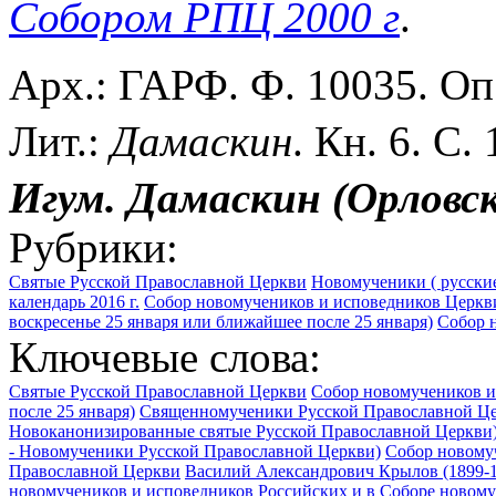
Собором РПЦ 2000 г
.
Арх.: ГАРФ. Ф. 10035. Оп.
Лит.:
Дамаскин
. Кн. 6. С. 
Игум. Дамаскин (Орловс
Рубрики:
Святые Русской Православной Церкви
Новомученики ( русские
календарь 2016 г.
Собор новомучеников и исповедников Церкви
воскресенье 25 января или ближайшее после 25 января)
Собор н
Ключевые слова:
Святые Русской Православной Церкви
Собор новомучеников и
после 25 января)
Священномученики Русской Православной Ц
Новоканонизированные святые Русской Православной Церкви
- Новомученики Русской Православной Церкви)
Собор новомуч
Православной Церкви
Василий Александрович Крылов (1899-19
новомучеников и исповедников Российских и в Соборе новому