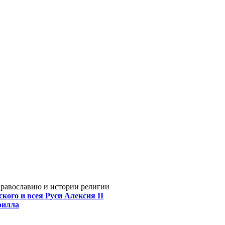
Православию и истории религии
кого и всея Руси Алексия II
рилла