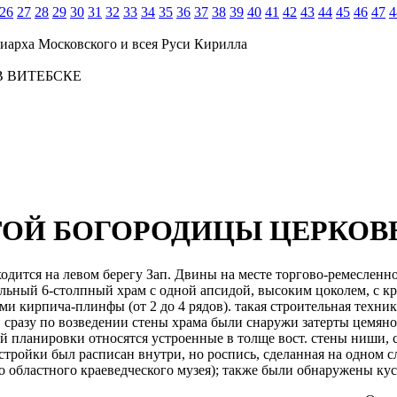
26
27
28
29
30
31
32
33
34
35
36
37
38
39
40
41
42
43
44
45
46
47
4
иарха Московского и всея Руси Кирилла
 ВИТЕБСКЕ
ОЙ БОГОРОДИЦЫ ЦЕРКОВЬ
 находится на левом берегу Зап. Двины на месте торгово-ремесле
ольный 6-столпный храм с одной апсидой, высоким цоколем, с к
и кирпича-плинфы (от 2 до 4 рядов). такая строительная техни
у. сразу по возведении стены храма были снаружи затерты цемян
й планировки относятся устроенные в толще вост. стены ниши,
ройки был расписан внутри, но роспись, сделанная на одном сло
о областного краеведческого музея); также были обнаружены ку