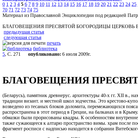
0
1
2
3
4
5
6
7
8
9
10
11
12
13
14
15
16
17
18
19
20
21
22
23
24
25
70
71
72
73
74
75
Материал из Православной Энциклопедии под редакцией Патр
БЛАГОВЕЩЕНИЯ ПРЕСВЯТОЙ БОГОРОДИЦЫ ЦЕРКОВЬ В
предыдущая статья
следующая статья
печать
библиотека
5
, С. 271
опубликовано:
6 июля 2009г.
БЛАГОВЕЩЕНИЯ ПРЕСВЯТ
(Беларусь), памятник древнерус. архитектуры 40-х гг. XII в.,
традиции визант. и местной школ зодчества. Это крестово-куп
возведено из тесаных блоков доломита, перемежающихся поясам
распространена в этот период в Греции, на балканах и в Крым
обмазки были прорисованы квадры. К особенностям внутренне
также сужающееся к алтарю пространство вимы. храм после пост
фрагмент росписи с надписью находится в собрании Витебског