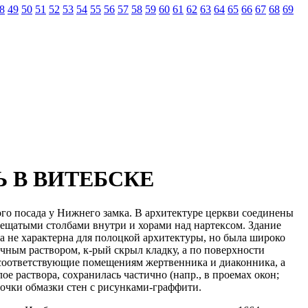
8
49
50
51
52
53
54
55
56
57
58
59
60
61
62
63
64
65
66
67
68
69
 В ВИТЕБСКЕ
нного посада у Нижнего замка. В архитектуре церкви соединены
рещатыми столбами внутри и хорами над нартексом. Здание
ка не характерна для полоцкой архитектуры, но была широко
очным раствором, к-рый скрыл кладку, а по поверхности
 соответствующие помещениям жертвенника и диаконника, а
е раствора, сохранилась частично (напр., в проемах окон;
сочки обмазки стен с рисунками-граффити.