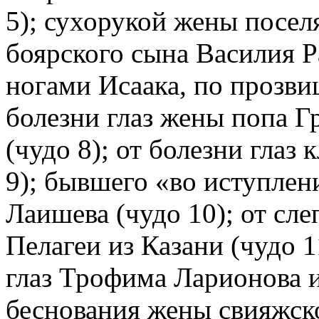
5); сухорукой жены посел
боярского сына Василия Р
ногами Исаака, по прозвищ
болезни глаз жены попа Г
(чудо 8); от болезни глаз
9); бывшего «во иступлен
Лаишева (чудо 10); от сле
Пелагеи из Казани (чудо 1
глаз Трофима Ларионова и
беснования жены свияжск