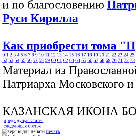
и по благословению
Патр
Руси Кирилла
Как приобрести тома "
0
1
2
3
4
5
6
7
8
9
10
11
12
13
14
15
16
17
18
19
20
21
22
23
24
25
52
53
54
55
56
57
58
59
60
61
62
63
64
65
66
67
68
69
70
71
72
73
Материал из Православно
Патриарха Московского и
КАЗАНСКАЯ ИКОНА Б
предыдущая статья
следующая статья
печать