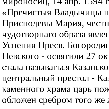
мироносиц, 14 апр. 1594 г
«Пречистыя Владычицы н
Приснодевы Мария, честн
чудотворнаго образа явлен
Успения Пресв. Богородиц
Невского - освятили 27 окт
стала называться Казанско
центральный престол - К
каменного храма царь по
обложен сребром того же л