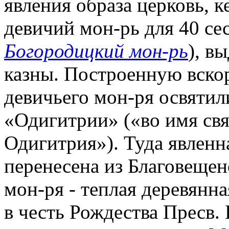
явления образа церковь, к
девичий мон-рь для 40 сес
Богородицкий мон-рь
), в
казны. Построенную вско
девичьего мон-ря освятил
«Одигитрии» («во имя св
Одигитрия»). Туда явленн
перенесена из Благовещен
мон-ря - теплая деревянна
в честь Рождества Пресв.