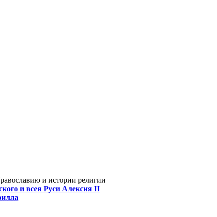
Православию и истории религии
кого и всея Руси Алексия II
рилла