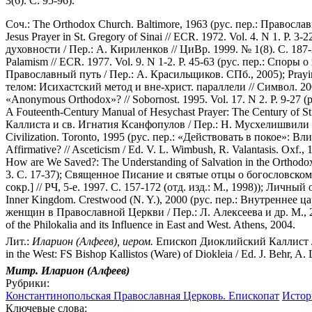
3(6). С. 95-96).
Соч.: The Orthodox Church. Baltimore, 1963 (рус. пер.: Православн
Jesus Prayer in St. Gregory of Sinai // ECR. 1972. Vol. 4. N 1. P.
духовности / Пер.: А. Кириленков // ЦиВр. 1999. № 1(8). С. 187-217
Palamism // ECR. 1977. Vol. 9. N 1-2. P. 45-63 (рус. пер.: Споры
Православный путь / Пер.: А. Красильщиков. СПб., 2005); Praying w
телом: Исихастский метод и вне-христ. параллели // Символ. 200
«Anonymous Orthodox»? // Sobornost. 1995. Vol. 17. N 2. P. 9-2
A Fouteenth-Century Manual of Hesychast Prayer: The Century of St
Каллиста и св. Игнатия Ксанфопулов / Пер.: Н. Мусхелишвили // Та
Civilization. Toronto, 1995 (рус. пер.: «Действовать в покое»: В
Affirmative? // Asceticism / Ed. V. L. Wimbush, R. Valantasis. Ox
How are We Saved?: The Understanding of Salvation in the Orthod
3. С. 17-37); Священное Писание и святые отцы о богословском обр
сокр.] // РЧ, 5-е. 1997. С. 157-172 (отд. изд.: М., 1998)); Личн
Inner Kingdom. Crestwood (N. Y.), 2000 (рус. пер.: Внутреннее ца
женщин в Православной Церкви / Пер.: Л. Алексеева и др. М., 2
of the Philokalia and its Influence in East and West. Athens, 2004.
Лит.:
Иларион (Алфеев), иером.
Епископ Диоклийский Каллист 
in the West: FS Bishop Kallistos (Ware) of Diokleia / Ed. J. Behr, A
Митр. Иларион (Алфеев)
Рубрики:
Константинопольская Православная Церковь. Епископат
Истор
Ключевые слова: