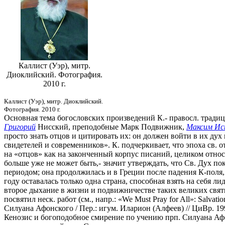
Каллист (Уэр), митр.
Диоклийский. Фотография.
2010 г.
Каллист (Уэр), митр. Диоклийский.
Фотография. 2010 г.
Основная тема богословских произведений К.- правосл. традици
Григорий
Нисский, преподобные Марк Подвижник,
Максим Ис
просто знать отцов и цитировать их: он должен войти в их дух
свидетелей и современников». К. подчеркивает, что эпоха св. 
на «отцов» как на законченный корпус писаний, целиком относ
больше уже не может быть,- значит утверждать, что Св. Дух пок
периодом; она продолжилась и в Греции после падения К-поля, 
году оставалась только одна страна, способная взять на себя л
второе дыхание в жизни и подвижничестве таких великих свя
посвятил неск. работ (см., напр.: «We Must Pray for All»: Salvatio
Силуана Афонского / Пер.: игум. Иларион (Алфеев) // ЦиВр. 1999. № 
Кенозис и богоподобное смирение по учению прп. Силуана Афонск