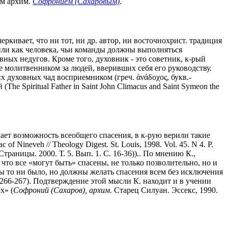
ом архим.
Софронием (Сахаровым)
.
ркивает, что ни тот, ни др. автор, ни восточнохрист. традиция
 или как человека, чьи команды должны выполняться
овных недугов. Кроме того, духовник - это советник, к-рый
е молитвенником за людей, вверивших себя его руководству.
х духовных чад восприемником (греч. ἀνάδοχος, букв.-
he Spiritual Father in Saint John Climacus and Saint Symeon the
чает возможность всеобщего спасения, в к-рую верили такие
f Nineveh // Theology Digest. St. Louis, 1998. Vol. 45. N 4. P.
траницы. 2000. Т. 5. Вып. 1. С. 16-36)).. По мнению К.,
, что все «могут быть» спасены, не только позволительно, но и
ы то ни было, но должны желать спасения всем без исключения
 266-267). Подтверждение этой мысли К. находит и в учении
х» (
Софроний (Сахаров), архим.
Старец Силуан. Эссекс, 1990.