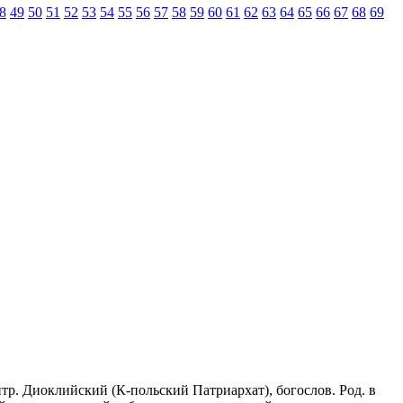
8
49
50
51
52
53
54
55
56
57
58
59
60
61
62
63
64
65
66
67
68
69
 митр. Диоклийский (К-польский Патриархат), богослов. Род. в