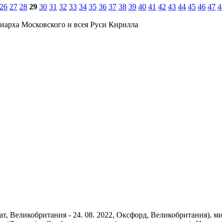
26
27
28
29
30
31
32
33
34
35
36
37
38
39
40
41
42
43
44
45
46
47
4
иарха Московского и всея Руси Кирилла
г. Бат, Великобритания - 24. 08. 2022, Оксфорд, Великобритания),