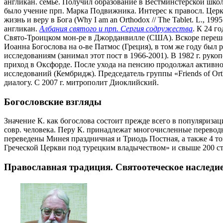
англикан. семье. Получил образование в Вестминстерской школ
было учение прп. Марка Подвижника. Интерес к правосл. Церкв
жизнь и веру в Бога (Why I am an Orthodox // The Tablet. L., 19
англикан.
Албания святого и прп. Сергия содружества
. К 24 г
Свято-Троицком мон-ре в Джорданвилле (США). Вскоре перешел
Иоанна Богослова на о-ве Патмос (Греция), в том же году был
исследованиям (занимал этот пост в 1966-2001). В 1982 г. ру
приход в Оксфорде. После ухода на пенсию продолжал активно
исследований (Кембридж). Председатель группы «Friends of Or
диалогу. С 2007 г. митрополит Диоклийский.
Богословские взгляды
Значение К. как богослова состоит прежде всего в популяризац
совр. человека. Перу К. принадлежат многочисленные переводы
переведены Минея праздничная и Триодь Постная, а также 4 т
Греческой Церкви под турецким владычеством» и свыше 200 ста
Православная традиция. Святоотеческое наследи