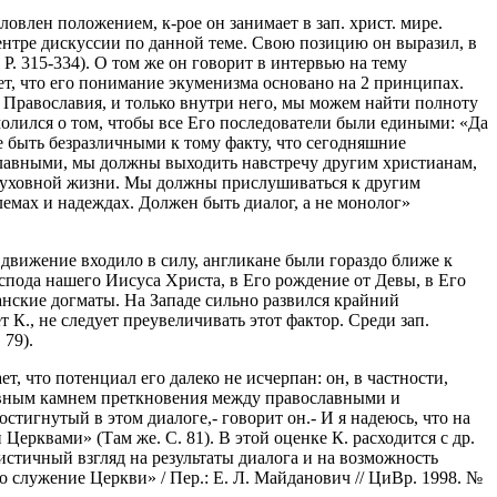
овлен положением, к-рое он занимает в зап. христ. мире.
центре дискуссии по данной теме. Свою позицию он выразил, в
 P. 315-334). О том же он говорит в интервью на тему
ет, что его понимание экуменизма основано на 2 принципах.
 Православия, и только внутри него, мы можем найти полноту
лился о том, чтобы все Его последователи были едиными: «Да
е быть безразличными к тому факту, что сегодняшние
ославными, мы должны выходить навстречу другим христианам,
 духовной жизни. Мы должны прислушиваться к другим
емах и надеждах. Должен быть диалог, а не монолог»
о движение входило в силу, англикане были гораздо ближе к
спода нашего Иисуса Христа, в Его рождение от Девы, в Его
анские догматы. На Западе сильно развился крайний
 К., не следует преувеличивать этот фактор. Среди зап.
 79).
, что потенциал его далеко не исчерпан: он, в частности,
новным камнем преткновения между православными и
стигнутый в этом диалоге,- говорит он.- И я надеюсь, что на
рквами» (Там же. С. 81). В этой оценке К. расходится с др.
истичный взгляд на результаты диалога и на возможность
о служение Церкви» / Пер.: Е. Л. Майданович // ЦиВр. 1998. №