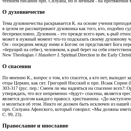
чтением писаний прп. Силуана, но и личным - на протяжении 
О духовничестве
Тема духовничества раскрывается К. на основе учения препод
в целом не рассматривают духовника как того, кто, подобно с
беспрекословно. Духовник - это прежде всего врач, к-рый относ
может в нужный момент что-то подсказать своему духовному ча
Он - посредник между ними и Богом: он представляет Бога пере
«берущий на себя»), человеком, к-рый берет на себя ответственнос
New Theologian //
Hausherr I.
Spiritual Direction in the Early Chri
О спасении
По мнению К., вопрос о том, кто спасется, а кто нет, выходит
отцы Церкви, как свт. Григорий Нисский и прп. Исаак Сирин (Dare W
303-317 (рус. пер.: Смеем ли мы надеяться на спасение всех?: О
утверждать, что все непременно «будут» спасены, является ере
является долгом каждого правосл. христианина. «До наступлен
и молиться об этом. Никто не должен быть исключен из нашей 
прп. Силуана Афонского, который говорил: «Мы должны иметь т
С. 99, 23).
Православие и инославие