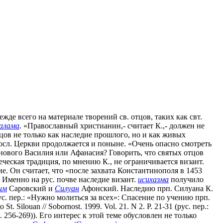
жде всего на материале творений св. отцов, таких как свт.
алама
. «Православный христианин,- считает К.,- должен не
цов не только как наследие прошлого, но и как живых
авосл. Церкви продолжается и поныне. «Очень опасно смотреть
 нового Василия или Афанасия? Говорить, что святых отцов
теческая традиция, по мнению К., не ограничивается визант.
е. Он считает, что «после захвата Константинополя в 1453
. Именно на рус. почве наследие визант.
исихазма
получило
им
Саровский и
Силуан
Афонский. Наследию прп. Силуана К.
55 (рус. пер.: «Нужно молиться за всех»: Спасение по учению прп.
. Silouan // Sobornost. 1999. Vol. 21. N 2. P. 21-31 (рус. пер.:
256-269)). Его интерес к этой теме обусловлен не только