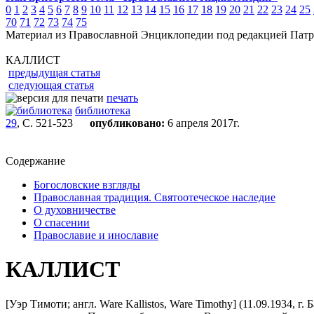
0
1
2
3
4
5
6
7
8
9
10
11
12
13
14
15
16
17
18
19
20
21
22
23
24
25
70
71
72
73
74
75
Материал из Православной Энциклопедии под редакцией Патр
КАЛЛИСТ
предыдущая статья
следующая статья
печать
библиотека
29
, С. 521-523
опубликовано:
6 апреля 2017г.
Содержание
Богословские взгляды
Православная традиция. Святоотеческое наследие
О духовничестве
О спасении
Православие и инославие
КАЛЛИСТ
[Уэр Тимоти; англ. Ware Kallistos, Ware Timothy] (11.09.1934, 