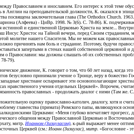
ежду Православием и инославием. Его интерес к этой теме обусл
ь в Англии на преподавательской должности, К. оказался в эпи
ства посвящена заключительная глава (The Orthodox Church. 1963.
риона (Алфеева) - ЦиВр. 1998. № 3(6). С. 78-86). К. подчеркива
я истинной и единственной Церковью Христа на земле... Внутри
 Иисус Христос на Тайной вечери, перед Своим страданием, мо
к этой молитве нашего Спасителя. Мы не можем как православны
 должно причинять нам боль и страдание. Поэтому, будучи прав
оставаться запертыми в стенах нашей собственной церковной и
 им о Православии: мы должны слышать об их собственных пробл
78-79).
ическое движение, К. говорит о том, что 60 лет назад, когда эт
тов безусловно принимали учение о Троице, веру в божество Го
ие западные христиане оспаривают эти основополагающие христи
осах нравственного учения отдельных Церквей». Впрочем, считает
язанность православных - продолжать диалог с ними (Там же. С.
ложительную оценку православно-католич. диалогу, хотя и считает
 проблему главенства (примата) Римского папы, являющуюся ос
халкидонскими Церквами: «Меня глубоко впечатляет прогресс, до
ического общения между Православной Церковью и Восточными Це
хату, митр.
Иоанном (Зизиуласом)
, к-рый выражает менее оптим
осточных Церквей (см.:
Иоанн (Зизиулас), митр.
«Богословие - эт