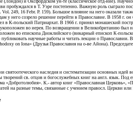
е (Лондон) и Оксфордском ун-те (классическое отд-ние). Научно
и пробуждался в Т. Уэре постепенно. Важную роль сыграло посе
95. Vol. 249, 16 Febr. P. 159). Большое влияние на него оказали та
одам у него созрело решение перейти в Православие. В 1958 г. он
 в К-польский Патриархат. В 1966 г. принял монашеский постри
 рукоположен во иерея. По возвращении в Великобританию был н
коположен во епископа Диоклийского (викарный епископ К-польск
 публиковать научные работы и читать лекции о Православии. В
thodoxy on Iona» (Друзья Православия на о-ве Айона). Председ
ии святоотеческого наследия и систематизации основных идей во
 творений св. отцов и богослужебных книг на англ. язык. Под 
ома «Добротолюбия». К.- автор книг «Православная Церковь», «
тей на разные темы, связанные с учением правосл. Церкви или 
е