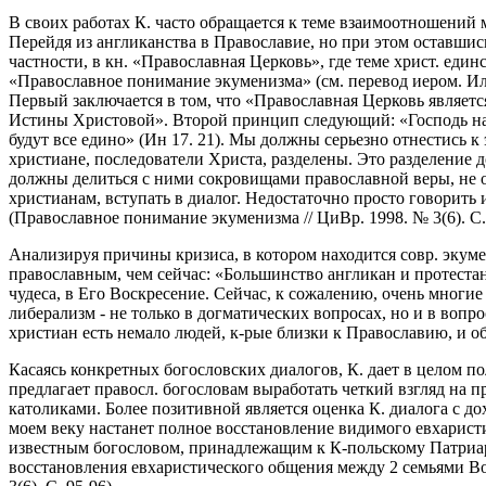
В своих работах К. часто обращается к теме взаимоотношений м
Перейдя из англиканства в Православие, но при этом оставшис
частности, в кн. «Православная Церковь», где теме христ. един
«Православное понимание экуменизма» (см. перевод иером. Ила
Первый заключается в том, что «Православная Церковь являетс
Истины Христовой». Второй принцип следующий: «Господь наш
будут все едино» (Ин 17. 21). Мы должны серьезно отнестись 
христиане, последователи Христа, разделены. Это разделение
должны делиться с ними сокровищами православной веры, не 
христианам, вступать в диалог. Недостаточно просто говорить
(Православное понимание экуменизма // ЦиВр. 1998. № 3(6). С. 
Анализируя причины кризиса, в котором находится совр. экумен
православным, чем сейчас: «Большинство англикан и протестан
чудеса, в Его Воскресение. Сейчас, к сожалению, очень мног
либерализм - не только в догматических вопросах, но и в вопр
христиан есть немало людей, к-рые близки к Православию, и об
Касаясь конкретных богословских диалогов, К. дает в целом по
предлагает правосл. богословам выработать четкий взгляд на
католиками. Более позитивной является оценка К. диалога с до
моем веку настанет полное восстановление видимого евхарист
известным богословом, принадлежащим к К-польскому Патриар
восстановления евхаристического общения между 2 семьями В