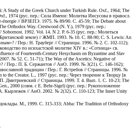
: A Study of the Greek Church under Turkish Rule. Oxf., 1964; The
ity. Oxf., 1974 (рус. пер.: Сила Имени: Молитва Иисусова в правосл.
nce-énergie // ВРЗЕПЭ. 1975. № 89/90. С. 45-59; The Debate about
he Orthodox Way. Crestwood (N. Y.), 1979 (рус. пер.:
Sobornost. 1992. Vol. 14. N 2. P. 6-35 (рус. пер.: Молиться
Британской земле) // ЖМП. 1993. № 10. С. 88-90; C. S. Lewis: An
ным»? / Пер.: Н. Трауберг // Страницы. 1996. № 2. С. 102-112);
.: Руководство по исихастской молитве XIV в.: «Сотница» св.
nfluence of Fourteenth-Century Hesychasm on Byzantine and Slav
07. № 52. С. 51-71); The Way of the Ascetics: Negative of
е? / Пер.: П. Б. Сержантов // АиО. 1999. № 3(21). С. 146-162);
православной традиции / Пер.: Г. Ястребов // Страницы. 1996. №
o the Creator. L., 1997 (рус. пер.: Через творение к Творцу [в
 П. Дмитриевский // Страницы. 1999. Т. 4. Вып. 1. С. 10-23; The
Gen., 2000 (совм. с E. Behr-Sigel) (рус. пер.: Рукоположение
 Кырлежев // АиО. 2002. № 2(32). С. 110-123; The Inner Unity
клады. М., 1999. С. 315-333; Abba: The Tradition of Orthodoxy
)