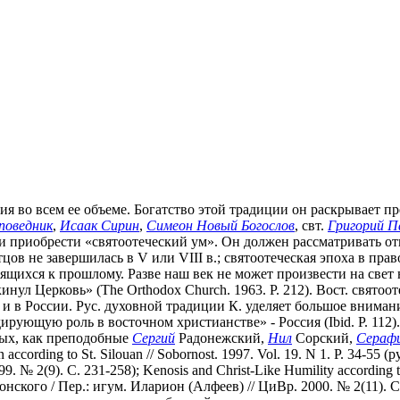
я во всем ее объеме. Богатство этой традиции он раскрывает пре
поведник
,
Исаак Сирин
,
Симеон Новый Богослов
, свт.
Григорий П
 и приобрести «святоотеческий ум». Он должен рассматривать от
отцов не завершилась в V или VIII в.; святоотеческая эпоха в пр
ящихся к прошлому. Разве наш век не может произвести на свет
инул Церковь» (The Orthodox Church. 1963. P. 212). Вост. святоо
и в России. Рус. духовной традиции К. уделяет большое внимани
идирующую роль в восточном христианстве» - Россия (Ibid. P. 112)
тых, как преподобные
Сергий
Радонежский,
Нил
Сорский,
Сераф
n according to St. Silouan // Sobornost. 1997. Vol. 19. N 1. P. 34-
2(9). С. 231-258); Kenosis and Christ-Like Humility according to St
ого / Пер.: игум. Иларион (Алфеев) // ЦиВр. 2000. № 2(11). С. 