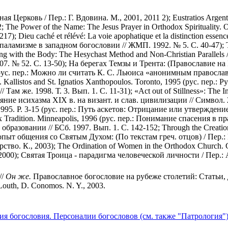
ая Церковь / Пер.: Г. Вдовина. М., 2001, 2011 2); Eustratios Argenti
 3-22; The Power of the Name: The Jesus Prayer in Orthodox Spiritual
); Dieu caché et rélévé: La voie apophatique et la distinction esse
 о паламизме в западном богословии // ЖМП. 1992. № 5. С. 40-47); T
ith the Body: The Hesychast Method and Non-Christian Parallels // 
7. № 52. С. 13-50); На берегах Темзы и Трента: (Православие на 
7 (рус. пер.: Можно ли считать К. С. Льюиса «анонимным православ
. Kallistos and St. Ignatios Xanthopoulos. Toronto, 1995 (рус. пер
м же. 1998. Т. 3. Вып. 1. С. 11-31); «Act out of Stillness»: The I
лияние исихазма XIX в. на визант. и слав. цивилизации // Символ. 20
f., 1995. P. 3-15 (рус. пер.: Путь аскетов: Отрицание или утверждени
ox Tradition. Minneapolis, 1996 (рус. пер.: Понимание спасения в 
азовании // БСб. 1997. Вып. 1. С. 142-152; Through the Creation t
ый опыт общения со Святым Духом: (По текстам греч. отцов) / Пер.:
рство. К., 2003); The Ordination of Women in the Orthodox Church. 
000); Святая Троица - парадигма человеческой личности / Пер.: А.
//
Он же.
Православное богословие на рубеже столетий: Статьи, до
. Louth, D. Conomos. N. Y., 2003.
ия богословия. Персоналии богословов (см. также "Патрология"