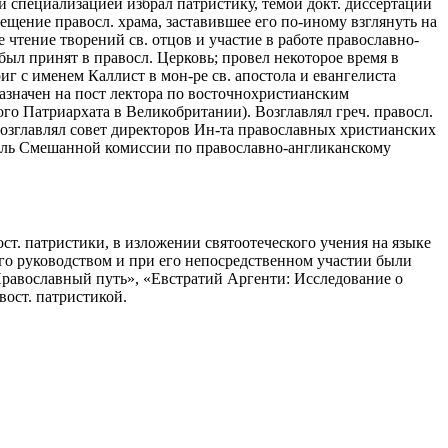
й специализацией избрал патристику, темой докт. диссертации
щение правосл. храма, заставившее его по-иному взглянуть на
кже чтение творений св. отцов и участие в работе православно-
 был принят в правосл. Церковь; провел некоторое время в
г с именем Каллист в мон-ре св. апостола и евангелиста
азначен на пост лектора по восточнохристианским
ого Патриархата в Великобритании). Возглавлял греч. правосл.
озглавлял совет директоров Ин-та православных христианских
атель Смешанной комиссии по православно-англиканскому
ст. патристики, в изложении святоотеческого учения на языке
его руководством и при его непосредственном участии были
Православный путь», «Евстратий Аргенти: Исследование о
вост. патристикой.