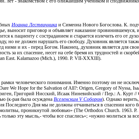
мн. лет - знакомством с его ближайшим учеником и сподвижник
обных
Иоанна Лествичника
и Симеона Нового Богослова. К. подче
удье, выносит приговор и объявляет наказание провинившемуся,
ится к пациенту с состраданием и старается излечить его от дух
ду, но не должен нарушать его свободу. Духовник является такж
д ними и их - перед Богом. Наконец, духовник является для свои
ть за их спасение, несет на себе бремя их трудностей и скорбей (T
stian East. Kalamazoo (Mich.), 1990. P. VII-XXXIII).
 за рамки человеческого понимания. Именно поэтому он не исклю
e Hope for the Salvation of All?: Origen, Gregory of Nyssa, Isaac o
риген, Григорий Нисский, Исаак Ниневийский / Пер.: А. Курт // С
сью (к-рая была осуждена
Вселенским V Собором
). Однако верить
ия Последнего Дня мы не должны отчаиваться в спасении кого б
молитвы, проникнутой любовью» (The Orthodox Church. 1963. P.
олько эту мысль,- чтобы все спаслись»; «нужно молиться за все