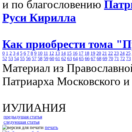
и по благословению
Патр
Руси Кирилла
Как приобрести тома "
0
1
2
3
4
5
6
7
8
9
10
11
12
13
14
15
16
17
18
19
20
21
22
23
24
25
52
53
54
55
56
57
58
59
60
61
62
63
64
65
66
67
68
69
70
71
72
73
Материал из Православно
Патриарха Московского и
ИУЛИАНИЯ
предыдущая статья
следующая статья
печать