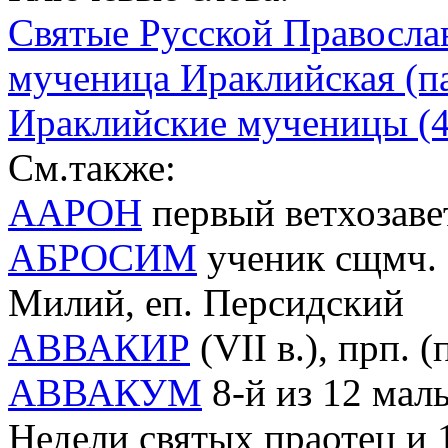
Святые Русской Правосла
мученица Ираклийская (пам.
Ираклийские мученицы (4
См.также:
ААРОН
первый ветхозав
АБРОСИМ
ученик сщмч. М
Милий, еп. Персидский
АВВАКИР
(VII в.), прп. 
АВВАКУМ
8-й из 12 малы
Недели святых праотец и 