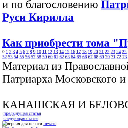
и по благословению
Патр
Руси Кирилла
Как приобрести тома "
0
1
2
3
4
5
6
7
8
9
10
11
12
13
14
15
16
17
18
19
20
21
22
23
24
25
52
53
54
55
56
57
58
59
60
61
62
63
64
65
66
67
68
69
70
71
72
73
Материал из Православно
Патриарха Московского и
КАНАШСКАЯ И БЕЛОВ
предыдущая статья
следующая статья
печать