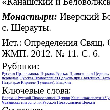
«Канашский и Беловолжс
Монастыри:
Иверский Б
с. Шерауты.
Ист.: Определения Свящ. Си
ЖМП. 2012. № 11. С. 6.
Рубрики:
Русская Православная Церковь
Русская Православная Церковь. 
периодам)
Русская Православная Церковь при Святейшем Патр
Патриархе Кирилле (Гундяеве). Епархии
Ключевые слова:
Епархии Русской Православной Церкви
Канашская епархия Чу
Чувашская митрополия Русской Православной Церкви