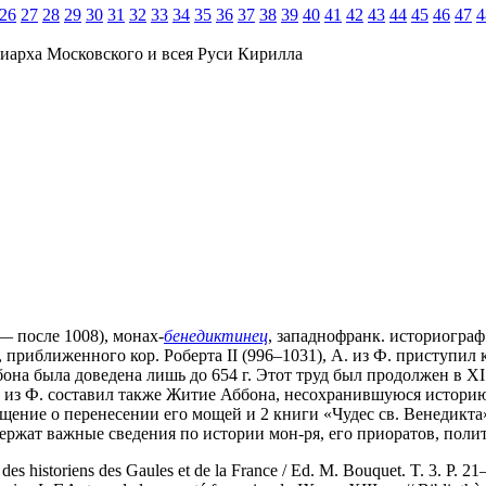
26
27
28
29
30
31
32
33
34
35
36
37
38
39
40
41
42
43
44
45
46
47
4
иарха Московского и всея Руси Кирилла
 — после 1008), монах-
бенедиктинец
, западнофранк. историограф
 приближенного кор. Роберта II (996–1031), А. из Ф. приступил 
бона была доведена лишь до 654 г. Этот труд был продолжен в XI 
. из Ф. составил также Житие Аббона, несохранившуюся историю
ние о перенесении его мощей и 2 книги «Чудес св. Венедикта» (M
ержат важные сведения по истории мон-ря, его приоратов, поли
es historiens des Gaules et de la France / Ed. M. Bouquet. T. 3. P. 21–