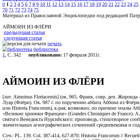
0
1
2
3
4
5
6
7
8
9
10
11
12
13
14
15
16
17
18
19
20
21
22
23
24
25
70
71
72
73
74
75
Материал из Православной Энциклопедии под редакцией Патр
АЙМОИН ИЗ ФЛЁРИ
предыдущая статья
следующая статья
печать
библиотека
1
, С. 342
опубликовано:
17 февраля 2011г.
АЙМОИН ИЗ ФЛЁРИ
[лат. Aimoinus Floriacensis] (ок. 965, Франк, совр. деп. Жиронда
Луар (Флёри). Ок. 987 г. по поручению аббата Аббона из Флёри,
или Historia Francorum), к-рая, возможно, по причине опалы Аб
«Великие хроники Франции» (Grandes Chroniques de France). А
святого Венедикта Нурсийского: проповедь, стихотворное сообще
значительных агиографических сочинений средневековья и сод
Соч.: PL. 139. Col. 387-414, 627-870; Historia Francorum // Recueil d