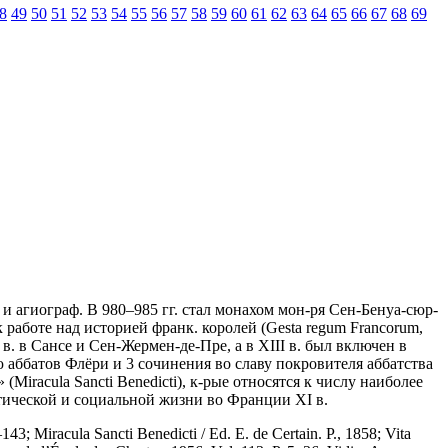
8
49
50
51
52
53
54
55
56
57
58
59
60
61
62
63
64
65
66
67
68
69
 и агиограф. В 980–985 гг. стал монахом мон-ря Сен-Бенуа-сюр-
к работе над историей франк. королей (Gesta regum Francorum,
в. в Сансе и Сен-Жермен-де-Пре, а в XIII в. был включен в
 аббатов Флёри и 3 сочинения во славу покровителя аббатства
iracula Sancti Benedicti), к-рые относятся к числу наиболее
тической и социальной жизни во Франции XI в.
143; Miracula Sancti Benedicti / Ed. E. de Certain. Р., 1858; Vita