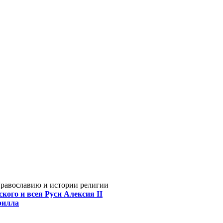
Православию и истории религии
кого и всея Руси Алексия II
рилла