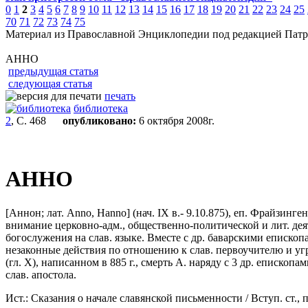
0
1
2
3
4
5
6
7
8
9
10
11
12
13
14
15
16
17
18
19
20
21
22
23
24
25
70
71
72
73
74
75
Материал из Православной Энциклопедии под редакцией Патр
AHHO
предыдущая статья
следующая статья
печать
библиотека
2
, С. 468
опубликовано:
6 октября 2008г.
AHHO
[Аннон; лат. Anno, Hanno] (нач. IX в.- 9.10.875), еп. Фрайзинг
внимание церковно-адм., общественно-политической и лит. де
богослужения на слав. языке. Вместе с др. баварскими епископа
незаконные действия по отношению к слав. первоучителю и уг
(гл. X), написанном в 885 г., смерть А. наряду с 3 др. еписко
слав. апостола.
Ист.: Сказания о начале славянской письменности / Вступ. ст., 