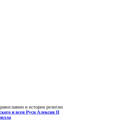
Православию и истории религии
кого и всея Руси Алексия II
рилла