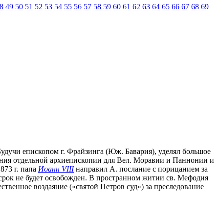
8
49
50
51
52
53
54
55
56
57
58
59
60
61
62
63
64
65
66
67
68
69
. Будучи епископом г. Фрайзинга (Юж. Бавария), уделял большое
дания отдельной архиепископии для Вел. Моравии и Паннонии и
 873 г. папа
Иоанн VIII
направил А. послание с порицанием за
срок не будет освобожден. В пространном житии св. Мефодия
жественное воздаяние («святой Петров суд») за преследование