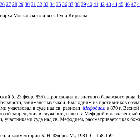
26
27
28
29
30
31
32
33
34
35
36
37
38
39
40
41
42
43
44
45
46
47
4
иарха Московского и всея Руси Кирилла
енский (с 23 февр. 855). Происходил из знатного баварского рода
ятельности, занимался музыкой. Был одним из противников соз
ми участвовал в суде над св. равноап.
Мефодием
в 870 г. Весной
розой запрещения в служении, если св. Мефодий в назначенный 
пами, участниками суда над св. Мефодием, рассматривается как бо
пер. и комментарии Б. Н. Флори. М., 1981. С. 158-159.