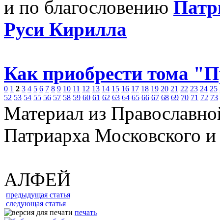
и по благословению
Патр
Руси Кирилла
Как приобрести тома "
0
1
2
3
4
5
6
7
8
9
10
11
12
13
14
15
16
17
18
19
20
21
22
23
24
25
52
53
54
55
56
57
58
59
60
61
62
63
64
65
66
67
68
69
70
71
72
73
Материал из Православно
Патриарха Московского и
АЛФЕЙ
предыдущая статья
следующая статья
печать