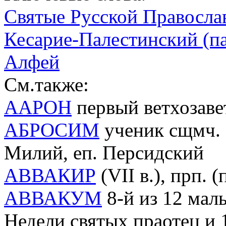
Святые Русской Правосла
Кесарие-Палестинский (пам
Алфей
См.также:
ААРОН
первый ветхозав
АБРОСИМ
ученик сщмч. М
Милий, еп. Персидский
АВВАКИР
(VII в.), прп. 
АВВАКУМ
8-й из 12 малы
Недели святых праотец и 