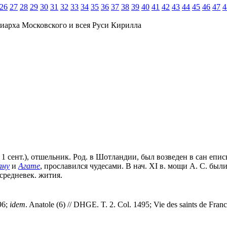
26
27
28
29
30
31
32
33
34
35
36
37
38
39
40
41
42
43
44
45
46
47
4
иарха Московского и всея Руси Кирилла
февр., 1 сент.), отшельник. Род. в Шотландии, был возведен в сан 
ану
и
Агате
, прославился чудесами. В нач. XI в. мощи А. С. был
средневек. жития.
896;
idem
. Anatole (6) // DHGE. T. 2. Col. 1495; Vie des saints de Fran