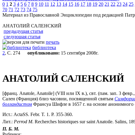
0
1
2
3
4
5
6
7
8
9
10
11
12
13
14
15
16
17
18
19
20
21
22
23
24
25
70
71
72
73
74
75
Материал из Православной Энциклопедии под редакцией Патр
АНАТОЛИЙ САЛЕНСКИЙ
предыдущая статья
следующая статья
печать
библиотека
2
, С. 274
опубликовано:
15 сентября 2008г.
АНАТОЛИЙ САЛЕНСКИЙ
[франц. Anatole, Anatoile] (VIII или IX в.), свт. (пам. зап. 3 
Сален (Франция) близ часовни, посвященной святым
Симфори
болландистом
Франсуа Шифле в 1657 г. на основе анонимного 
Ист.: ActaSS. Febr. T. 1. P. 355-360.
Лит.:
Perrod
M
. Recherches historiques sur saint Anatoile. Salins, 1
П. Б. М.
Рубрики: