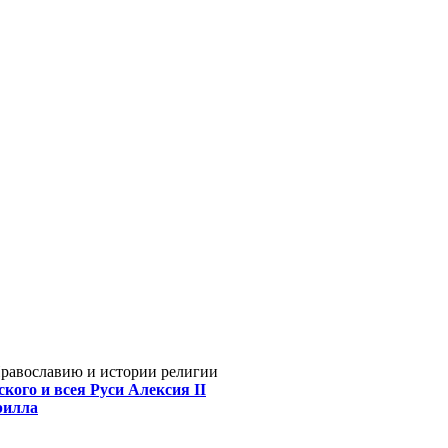
Православию и истории религии
кого и всея Руси Алексия II
рилла