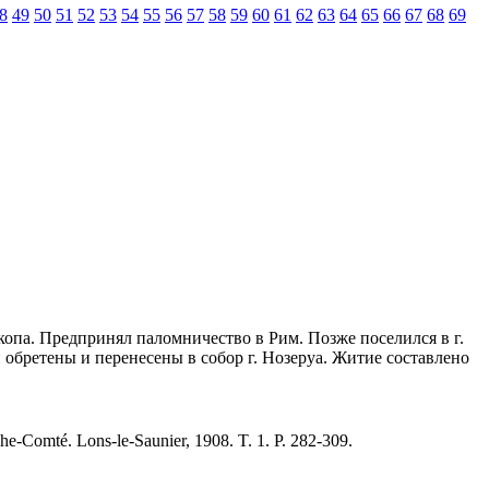
8
49
50
51
52
53
54
55
56
57
58
59
60
61
62
63
64
65
66
67
68
69
епископа. Предпринял паломничество в Рим. Позже поселился в г.
и обретены и перенесены в собор г. Нозеруа. Житие составлено
che-Comté. Lons-le-Saunier, 1908. T. 1. P. 282-309.