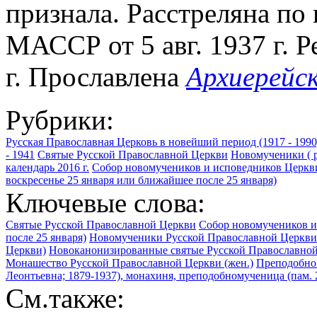
признала. Расстреляна п
МАССР от 5 авг. 1937 г. 
г. Прославлена
Архиерейс
Рубрики:
Русская Православная Церковь в новейший период (1917 - 1990
- 1941
Святые Русской Православной Церкви
Новомученики ( р
календарь 2016 г.
Собор новомучеников и исповедников Церкви
воскресенье 25 января или ближайшее после 25 января)
Ключевые слова:
Святые Русской Православной Церкви
Собор новомучеников и
после 25 января)
Новомученики Русской Православной Церкви 
Церкви)
Новоканонизированные святые Русской Православной
Монашество Русской Православной Церкви (жен.)
Преподобно
Леонтьевна; 1879-1937), монахиня, преподобномученица (пам.
См.также: