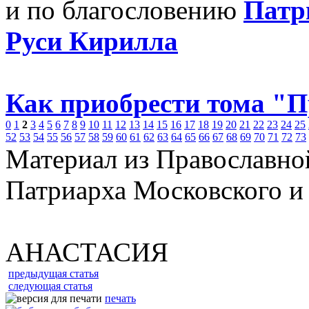
и по благословению
Патр
Руси Кирилла
Как приобрести тома "
0
1
2
3
4
5
6
7
8
9
10
11
12
13
14
15
16
17
18
19
20
21
22
23
24
25
52
53
54
55
56
57
58
59
60
61
62
63
64
65
66
67
68
69
70
71
72
73
Материал из Православно
Патриарха Московского и
АНАСТАСИЯ
предыдущая статья
следующая статья
печать