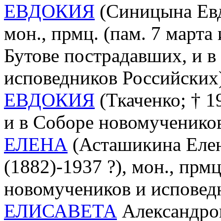
ЕВДОКИЯ
(Синицына Евд
мон., прмц. (пам. 7 марта
Бутове пострадавших, и в
исповедников Российских
ЕВДОКИЯ
(Ткаченко; † 19
и в Соборе новомученико
ЕЛЕНА
(Асташикина Елен
(1882)-1937 ?), мон., прм
новомучеников и исповед
ЕЛИСАВЕТА
Александров