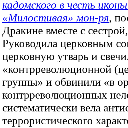
кадомского в честь ико
«Милостивая» мон-ря
, п
Дракине вместе с сестрой,
Руководила церковным сов
церковную утварь и свечи.
«контрреволюционной (ц
группы» и обвинили «в о
контрреволюционных неле
систематически вела ант
террористического характ