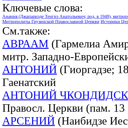
Ключевые слова:
Анания (Джапаризде Тенгиз Анатольевич; род. в 1949), митр
Митрополиты Грузинской Православной Церкви
Историки Цер
См.также:
АВРААМ
(Гармелиа Амира
митр. Западно-Европейск
АНТОНИЙ
(Гиоргадзе; 18
Гаенатский
АНТОНИЙ ЧКОНДИДС
Правосл. Церкви (пам. 13 
АРСЕНИЙ
(Наибидзе Иес