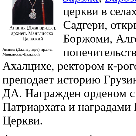
церкви в села
Садгери, откр
Анания (Джапаридзе),
архиеп. Манглисско-
Боржоми, Алге
Цалкский
попечительств
Анания (Джапаридзе), архиеп.
Манглисско-Цалкский
Ахалцихе, ректором к-рого
преподает историю Грузи
ДА. Награжден орденом с
Патриархата и наградами
Церкви.