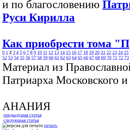
и по благословению
Патр
Руси Кирилла
Как приобрести тома "
0
1
2
3
4
5
6
7
8
9
10
11
12
13
14
15
16
17
18
19
20
21
22
23
24
25
52
53
54
55
56
57
58
59
60
61
62
63
64
65
66
67
68
69
70
71
72
73
Материал из Православно
Патриарха Московского и
АНАНИЯ
предыдущая статья
следующая статья
печать