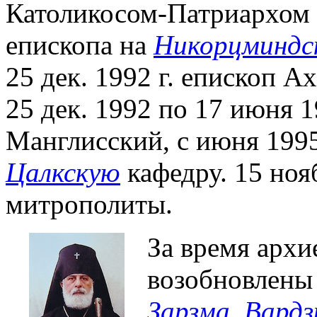
Католикосом-Патриархом 
епископа на
Никорцминдс
25 дек. 1992 г. епископ А
25 дек. 1992 по 17 июня 1
Манглисский, с июня 1995
Цалкскую
кафедру. 15 нояб
митрополиты.
За время архи
возобновлены
Зарзма
,
Вардз