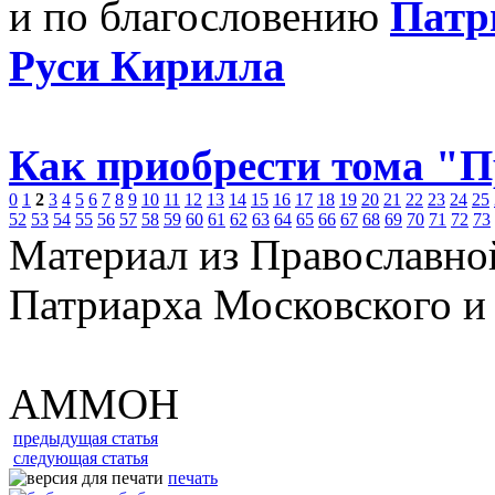
и по благословению
Патр
Руси Кирилла
Как приобрести тома "
0
1
2
3
4
5
6
7
8
9
10
11
12
13
14
15
16
17
18
19
20
21
22
23
24
25
52
53
54
55
56
57
58
59
60
61
62
63
64
65
66
67
68
69
70
71
72
73
Материал из Православно
Патриарха Московского и
АММОН
предыдущая статья
следующая статья
печать