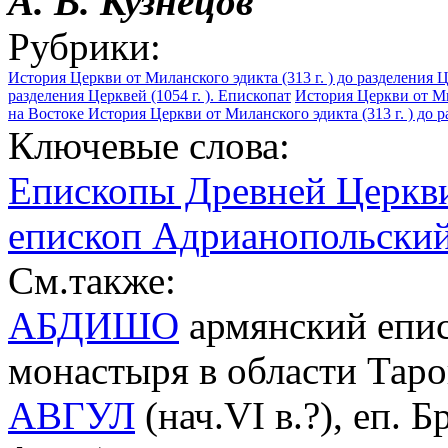
А. В. Кузнецов
Рубрики:
История Церкви от Миланского эдикта (313 г. ) до разделения Це
разделения Церквей (1054 г. ). Епископат
История Церкви от Мил
на Востоке
История Церкви от Миланского эдикта (313 г. ) до р
Ключевые слова:
Епископы Древней Церкви 
епископ Адрианопольский 
См.также:
АБДИШО
армянский епис
монастыря в области Тар
АВГУЛ
(нач.VI в.?), еп. 